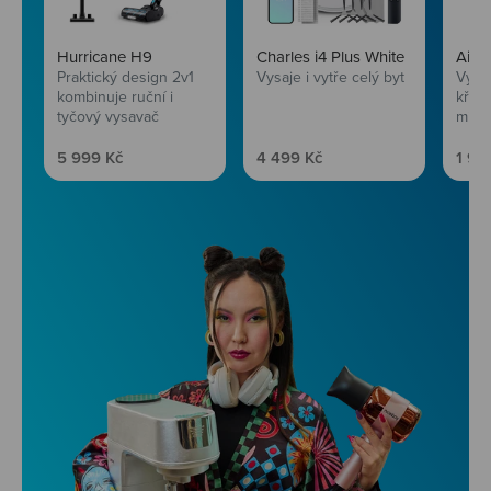
Hurricane H9
Charles i4 Plus White
AirF
Praktický design 2v1
Vysaje i vytře celý byt
Vychu
kombinuje ruční i
křup
tyčový vysavač
mini
Prodejní cena
Prodejní cena
Prod
5 999 Kč
4 499 Kč
1 99