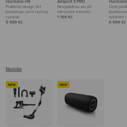
Hurricane H9
Airsport 3 PRO
Hurrican
Praktický design 2v1
Nevypadnou ani při
Čisté podl
kombinuje ruční i tyčový
náročném tréninku
kombinova
Prodejní cena
vysavač
1 199 Kč
vysávání i 
Prodejní cena
Prodejní 
5 999 Kč
6 999 Kč
Ahoj tady Niceboy
NEW
NEW