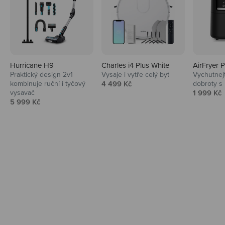
Hurricane H9
Charles i4 Plus White
AirFryer 
Audio
Praktický design 2v1
Vysaje i vytře celý byt
Vychutnej
Prodejní cena
kombinuje ruční i tyčový
4 499 Kč
dobroty s
Niceboy sluchátka a repráky ti padnou
Prodejní 
vysavač
1 999 Kč
do noty.
Prodejní cena
5 999 Kč
Prozkoumat