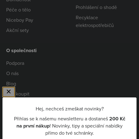
Prohlášení o shodě
Péče o tělo
Recyklace
Niceboy Pay
elektrospotřebičů
Akční sety
O společnosti
Podpora
O nás
Blog
Kde koupit
Spolupráce
Hej, nechceš zmeškat novinky?
Kariéra
Přihlas se k našemu newsletteru a dostaneš
200 Kč
Niceboy Pay
na první nákup
! Novinky, tipy a speciální nabídky
přímo do tvé schránky.