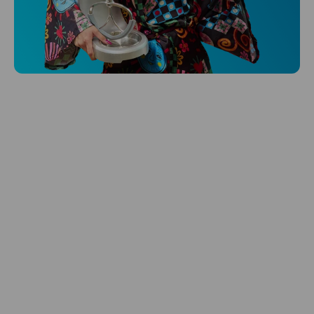
Niceboy ONE Ultra
Hlídá ti zdraví, spánek i pohyb a ještě k
tomu platí.
Prozkoumat
Péče o vlasy
Zbraň, co dodá tvým vlasům svěží vítr?
Péče o vlasy od Niceboye.