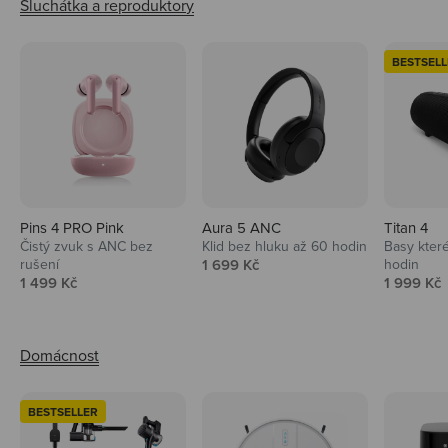
BESTSELL
Pins 4 PRO Pink
Aura 5 ANC
Titan 4
Čistý zvuk s ANC bez
Klid bez hluku až 60 hodin
Basy které
Prodejní cena
rušení
1 699 Kč
hodin
Prodejní cena
Prodejní 
1 499 Kč
1 999 Kč
BESTSELLER