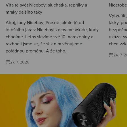
Vítá tě svět Niceboy: sluchátka, repráky a
Nicetobep
mraky dalšího taky
Vytvořili
Ahoj, tady Niceboy! Přesně takhle tě od
lásky, po
letošního jara v Niceboyi zdravíme všude, kudy
bezpečné
chodíme. Letos slavíme své 10. narozeniny a
ukázat s
rozhodli jsme se, že si k nim věnujeme
chce vzká
pořádnou proměnu. A že toho...
24. 7. 
27. 7. 2026