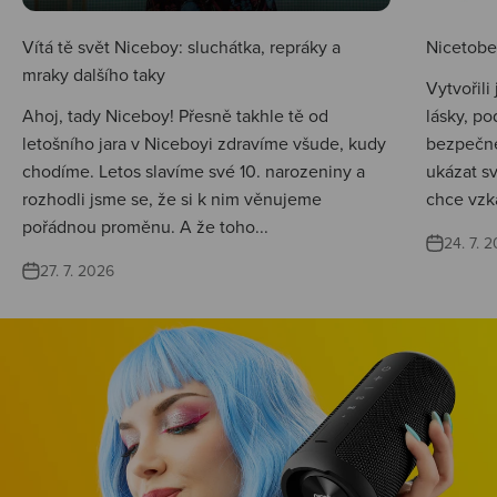
Vítá tě svět Niceboy: sluchátka, repráky a
Nicetobep
mraky dalšího taky
Vytvořili
Ahoj, tady Niceboy! Přesně takhle tě od
lásky, po
letošního jara v Niceboyi zdravíme všude, kudy
bezpečné
chodíme. Letos slavíme své 10. narozeniny a
ukázat s
rozhodli jsme se, že si k nim věnujeme
chce vzká
pořádnou proměnu. A že toho...
24. 7. 
27. 7. 2026