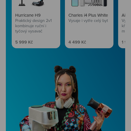
Hurricane H9
Charles i4 Plus White
AirF
Praktický design 2v1
Vysaje i vytře celý byt
Vychu
kombinuje ruční i
křup
tyčový vysavač
mini
Prodejní cena
Prodejní cena
Prod
5 999 Kč
4 499 Kč
1 99