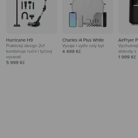
Hurricane H9
Charles i4 Plus White
AirFryer 
Audio
Praktický design 2v1
Vysaje i vytře celý byt
Vychutnej
Prodejní cena
kombinuje ruční i tyčový
4 499 Kč
dobroty s
Niceboy sluchátka a repráky ti padnou
Prodejní 
vysavač
1 999 Kč
do noty.
Prodejní cena
5 999 Kč
Prozkoumat