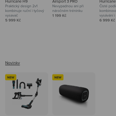
Hurricane H9
Airsport 3 PRO
Hurrican
Praktický design 2v1
Nevypadnou ani při
Čisté podl
kombinuje ruční i tyčový
náročném tréninku
kombinova
Prodejní cena
vysavač
1 199 Kč
vysávání i 
Prodejní cena
Prodejní 
5 999 Kč
6 999 Kč
Ahoj tady Niceboy
NEW
NEW