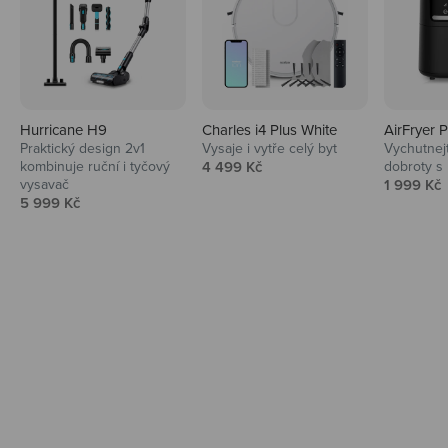
Hurricane H9
Charles i4 Plus White
AirFryer 
Audio
Praktický design 2v1
Vysaje i vytře celý byt
Vychutnej
Prodejní cena
kombinuje ruční i tyčový
4 499 Kč
dobroty s
Niceboy sluchátka a repráky ti padnou
Prodejní 
vysavač
1 999 Kč
do noty.
Prodejní cena
5 999 Kč
Prozkoumat