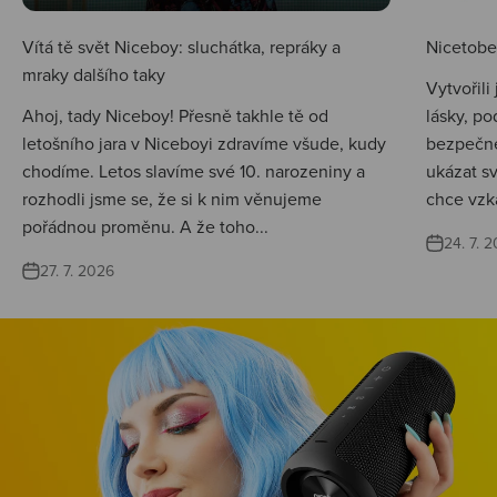
Vítá tě svět Niceboy: sluchátka, repráky a
Nicetobep
mraky dalšího taky
Vytvořili
Ahoj, tady Niceboy! Přesně takhle tě od
lásky, po
letošního jara v Niceboyi zdravíme všude, kudy
bezpečné
chodíme. Letos slavíme své 10. narozeniny a
ukázat s
rozhodli jsme se, že si k nim věnujeme
chce vzká
pořádnou proměnu. A že toho...
24. 7. 
27. 7. 2026