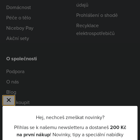
údajů
Domácnost
Prohlášení o shodě
Péče o tělo
Recyklace
Niceboy Pay
elektrospotřebičů
Akční sety
O společnosti
Podpora
O nás
Blog
Kde koupit
Spolupráce
Hej, nechceš zmeškat novinky?
Kariéra
Přihlas se k našemu newsletteru a dostaneš
200 Kč
Niceboy Pay
na první nákup
! Novinky, tipy a speciální nabídky