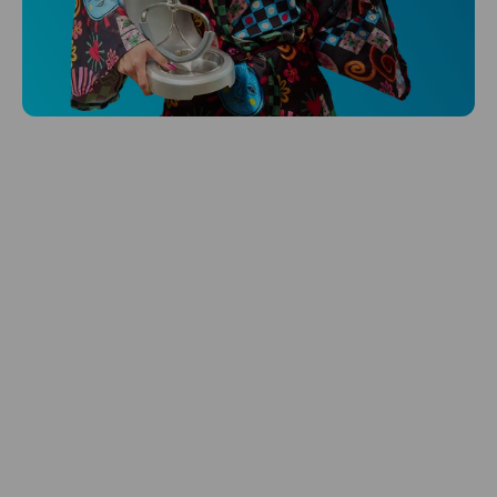
Niceboy ONE Ultra
Hlídá ti zdraví, spánek i pohyb a ještě k
tomu platí.
Prozkoumat
Péče o vlasy
Zbraň, co dodá tvým vlasům svěží vítr?
Péče o vlasy od Niceboye.