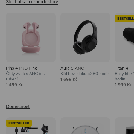
BESTSELL
Pins 4 PRO Pink
Aura 5 ANC
Titan 4
Čistý zvuk s ANC bez
Klid bez hluku až 60 hodin
Basy které
Prodejní cena
rušení
1 699 Kč
hodin
Prodejní cena
Prodejní 
1 499 Kč
1 999 Kč
BESTSELLER