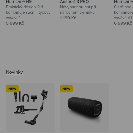
Hurricane H9
Airsport 3 PRO
Hurrican
Praktický design 2v1
Nevypadnou ani při
Čisté podl
kombinuje ruční i tyčový
náročném tréninku
kombinova
Prodejní cena
vysavač
1 199 Kč
vysávání i 
Prodejní cena
Prodejní 
5 999 Kč
6 999 Kč
Ahoj tady Niceboy
NEW
NEW