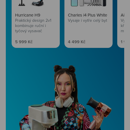
Hurricane H9
Charles i4 Plus White
AirF
Praktický design 2v1
Vysaje i vytře celý byt
Vychu
kombinuje ruční i
křup
tyčový vysavač
mini
Prodejní cena
Prodejní cena
Prod
5 999 Kč
4 499 Kč
1 99