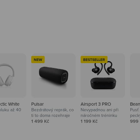
NEW
BESTSELLER
rctic White
Pulsar
Airsport 3 PRO
Bean
hluku až 40
Bezdrátový reprák, co
Nevypadnou ani při
Pusť 
ti to doma rozehraje
náročném tréninku
peck
 cena
Prodejní cena
Prodejní cena
Prod
1 499 Kč
1 199 Kč
999 