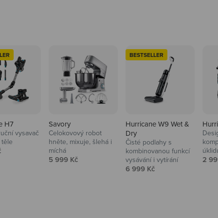
LER
BESTSELLER
e H7
Savory
Hurricane W9 Wet &
Hurr
ruční vysavač
Celokovový robot
Dry
Desi
 těle
hněte, mixuje, šlehá i
komp
Čisté podlahy s
 cena
č
míchá
úklid
kuchyně i
kombinovanou funkcí
Prodejní cena
Prod
5 999 Kč
2 99
vysávání i vytírání
Prodejní cena
6 999 Kč