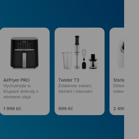
AirFryer PRO
Twister T3
Starlight SL
Vychutnejte si
Zvládnete sekání,
Dětská chůvi
křupavé dobroty s
šlehání i mixování
videem
minimem oleje
Prodejní cena
Prodejní cena
Prodejní ce
1 999 Kč
999 Kč
2 499 Kč
vlasům svěží
 Niceboye.