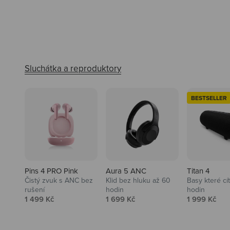
BESTSELLER
Pins 4 PRO Pink
Aura 5 ANC
Titan 4
Čistý zvuk s ANC bez
Klid bez hluku až 60
Basy které cí
rušení
hodin
hodin
Prodejní cena
Prodejní cena
Prodejní ce
1 499 Kč
1 699 Kč
1 999 Kč