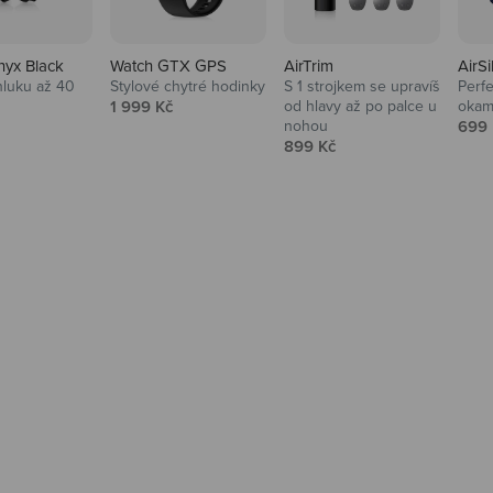
nyx Black
Watch GTX GPS
AirTrim
AirSi
hluku až 40
Stylové chytré hodinky
S 1 strojkem se upravíš
Perfe
Prodejní cena
1 999 Kč
od hlavy až po palce u
okam
 cena
Prod
nohou
699 
Prodejní cena
899 Kč