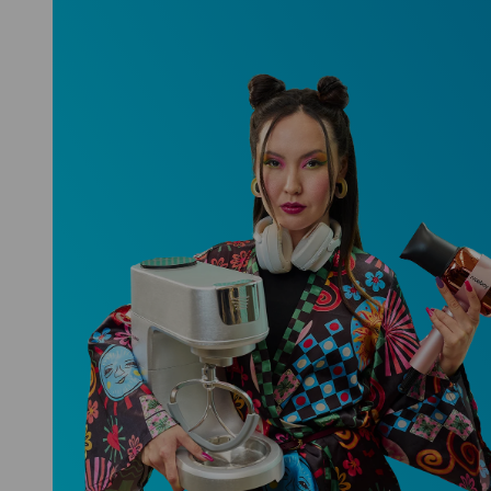
Niceboy ONE Ultra
Hlídá ti zdraví, spánek i pohyb a ještě
k tomu platí.