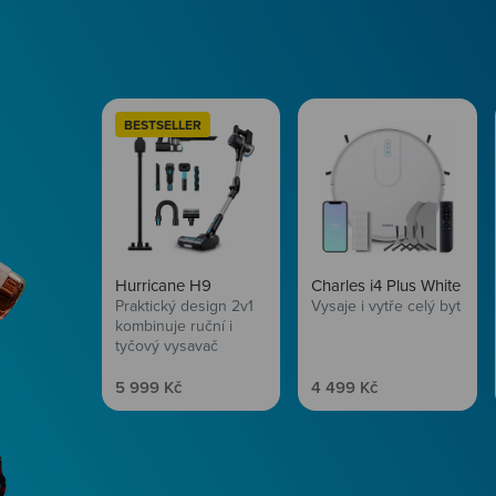
BESTSELLER
Hurricane H9
Charles i4 Plus White
Praktický design 2v1
Vysaje i vytře celý byt
kombinuje ruční i
tyčový vysavač
Prodejní cena
Prodejní cena
5 999 Kč
4 499 Kč
Péče o vlasy
Zbraň, co dodá tvým 
vítr? Péče o vlasy od