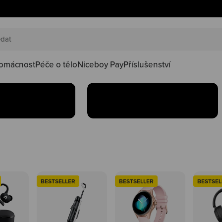
AKČNÍ SETY
náš happy
Oblíbené produkty teď
oduktů ve
najdeš v setu za lepší
kačky
omácnost
Péče o tělo
Niceboy Pay
Příslušenství
Koupit
BESTSELLER
BESTSELLER
BESTSEL