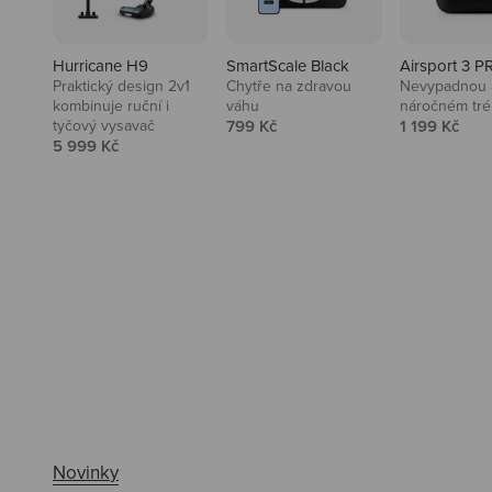
Hurricane H9
SmartScale Black
Airsport 3 P
Praktický design 2v1
Chytře na zdravou
Nevypadnou a
kombinuje ruční i
váhu
náročném tré
Prodejní cena
Prodejní ce
tyčový vysavač
799 Kč
1 199 Kč
Prodejní cena
5 999 Kč
Ahoj tady Niceboy