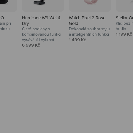
RO
Hurricane W9 Wet &
Watch Pixel 2 Rose
Stellar O
ni při
Dry
Gold
Klid bez 
ninku
hodin
Čisté podlahy s
Dokonalá souhra stylu
na
Prodejní
1 199 Kč
kombinovanou funkcí
a inteligentních funkcí
Prodejní cena
vysávání i vytírání
1 499 Kč
Prodejní cena
6 999 Kč