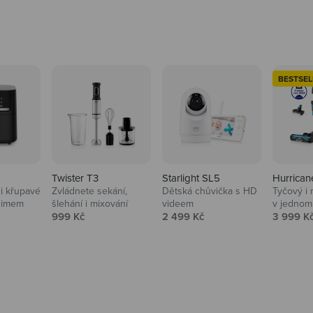
BESTSEL
Twister T3
Starlight SL5
Hurrican
i křupavé
Zvládnete sekání,
Dětská chůvička s HD
Tyčový i 
Domácnost
nimem
šlehání i mixování
videem
v jednom
Prodejní cena
Prodejní cena
Prodejní
999 Kč
2 499 Kč
3 999 K
Vysavače, parťáci do 
na
beauty péče.
Prozkoumat