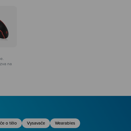
ce.
zva na
na
če o tělo
Vysavače
Wearables