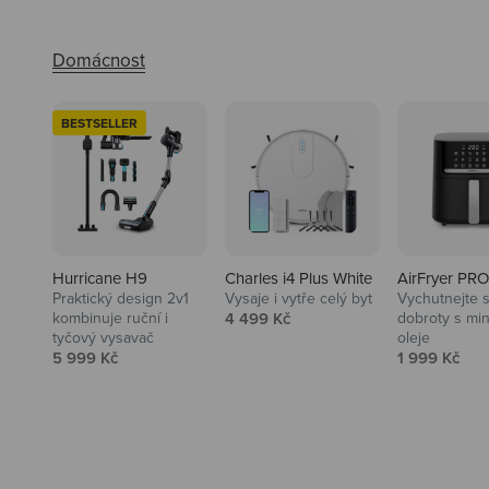
BESTSELLER
Hurricane H9
Charles i4 Plus White
AirFryer PRO
Praktický design 2v1
Vysaje i vytře celý byt
Vychutnejte s
Audio
Prodejní cena
kombinuje ruční i
4 499 Kč
dobroty s mi
tyčový vysavač
oleje
Niceboy sluchátka a repráky ti
Prodejní cena
Prodejní ce
5 999 Kč
1 999 Kč
padnou do noty.
Prozkoumat