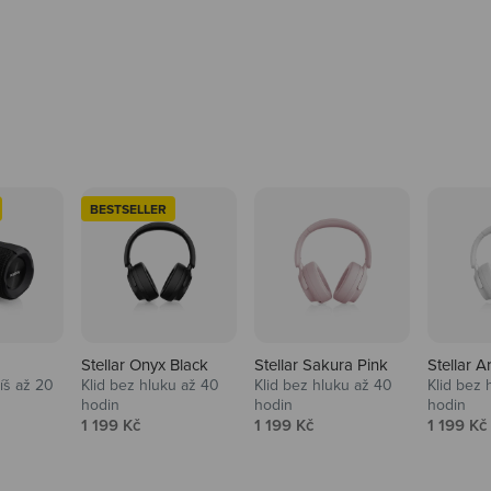
BESTSELLER
Stellar Onyx Black
Stellar Sakura Pink
Stellar A
tíš až 20
Klid bez hluku až 40
Klid bez hluku až 40
Klid bez 
hodin
hodin
hodin
na
Prodejní cena
Prodejní cena
Prodejní
1 199 Kč
1 199 Kč
1 199 Kč