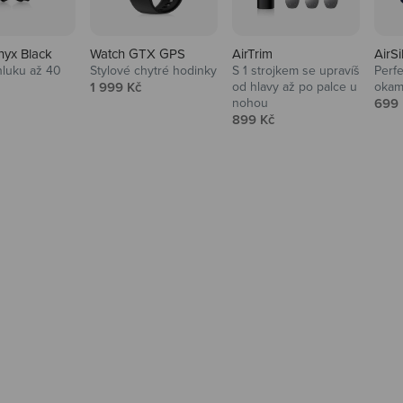
nyx Black
Watch GTX GPS
AirTrim
AirSi
hluku až 40
Stylové chytré hodinky
S 1 strojkem se upravíš
Perfe
Prodejní cena
1 999 Kč
od hlavy až po palce u
okam
 cena
Prod
nohou
699 
Prodejní cena
899 Kč