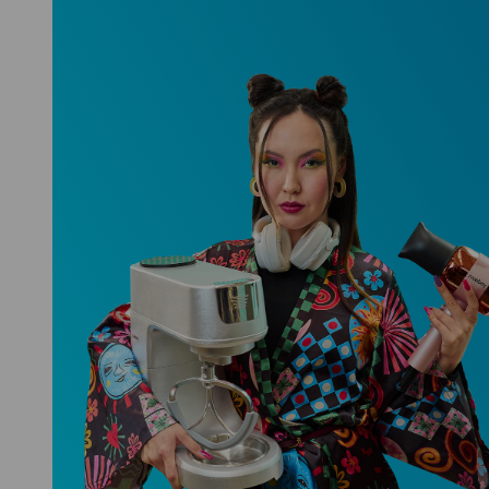
Niceboy ONE Ultra
Hlídá ti zdraví, spánek i pohyb a ještě
k tomu platí.