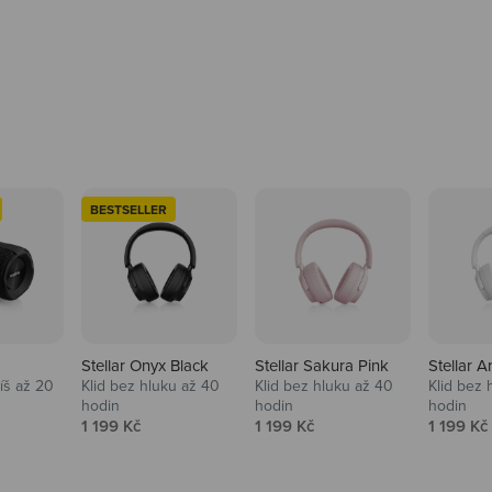
BESTSELLER
Stellar Onyx Black
Stellar Sakura Pink
Stellar A
tíš až 20
Klid bez hluku až 40
Klid bez hluku až 40
Klid bez 
hodin
hodin
hodin
na
Prodejní cena
Prodejní cena
Prodejní
1 199 Kč
1 199 Kč
1 199 Kč