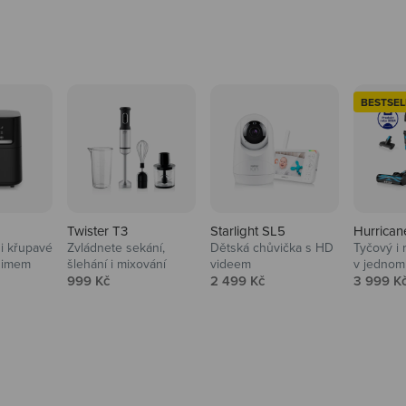
BESTSEL
Twister T3
Starlight SL5
Hurrican
i křupavé
Zvládnete sekání,
Dětská chůvička s HD
Tyčový i 
Domácnost
nimem
šlehání i mixování
videem
v jednom
Prodejní cena
Prodejní cena
Prodejní
999 Kč
2 499 Kč
3 999 K
Vysavače, parťáci do 
na
beauty péče.
Prozkoumat