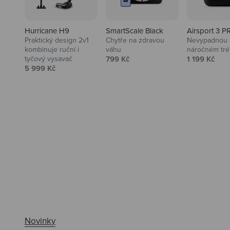
Hurricane H9
SmartScale Black
Airsport 3 P
Praktický design 2v1
Chytře na zdravou
Nevypadnou a
kombinuje ruční i
váhu
náročném tré
Prodejní cena
Prodejní ce
tyčový vysavač
799 Kč
1 199 Kč
Prodejní cena
5 999 Kč
Ahoj tady Niceboy