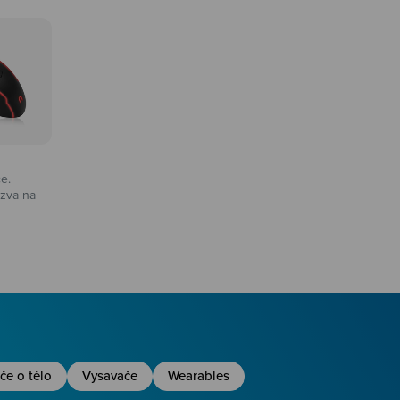
ce.
zva na
na
če o tělo
Vysavače
Wearables