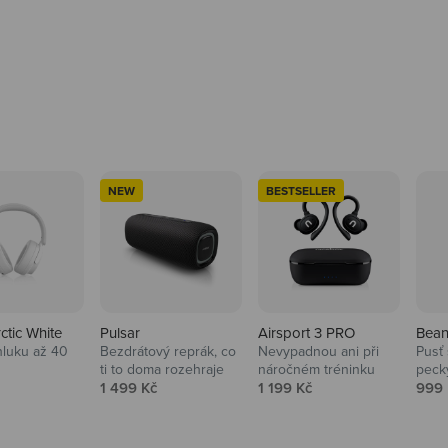
NEW
BESTSELLER
rctic White
Pulsar
Airsport 3 PRO
Bean
hluku až 40
Bezdrátový reprák, co
Nevypadnou ani při
Pusť 
ti to doma rozehraje
náročném tréninku
peck
 cena
Prodejní cena
Prodejní cena
Prod
1 499 Kč
1 199 Kč
999 