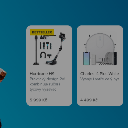
BESTSELLER
Hurricane H9
Charles i4 Plus White
Praktický design 2v1
Vysaje i vytře celý byt
kombinuje ruční i
tyčový vysavač
Prodejní cena
Prodejní cena
5 999 Kč
4 499 Kč
Péče o vlasy
Zbraň, co dodá tvým 
vítr? Péče o vlasy od