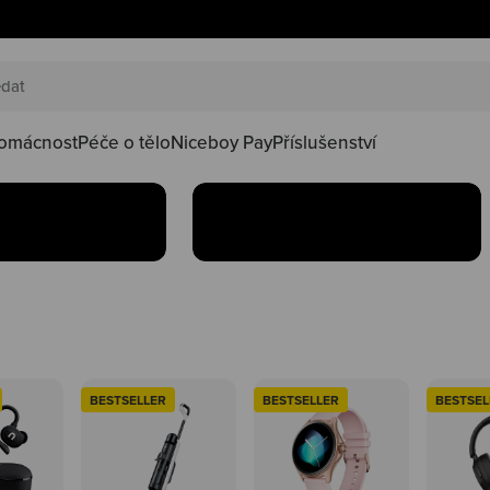
AKČNÍ SETY
náš happy
Oblíbené produkty teď
oduktů ve
najdeš v setu za lepší
kačky
omácnost
Péče o tělo
Niceboy Pay
Příslušenství
Koupit
BESTSELLER
BESTSELLER
BESTSEL