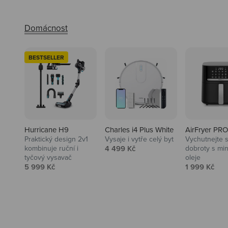
BESTSELLER
Hurricane H9
Charles i4 Plus White
AirFryer PRO
Praktický design 2v1
Vysaje i vytře celý byt
Vychutnejte s
Audio
Prodejní cena
kombinuje ruční i
4 499 Kč
dobroty s mi
tyčový vysavač
oleje
Niceboy sluchátka a repráky ti
Prodejní cena
Prodejní ce
5 999 Kč
1 999 Kč
padnou do noty.
Prozkoumat