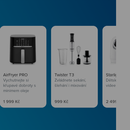
AirFryer PRO
Twister T3
Starlight SL
Vychutnejte si
Zvládnete sekání,
Dětská chůvi
křupavé dobroty s
šlehání i mixování
videem
minimem oleje
Prodejní cena
Prodejní cena
Prodejní ce
1 999 Kč
999 Kč
2 499 Kč
vlasům svěží
 Niceboye.