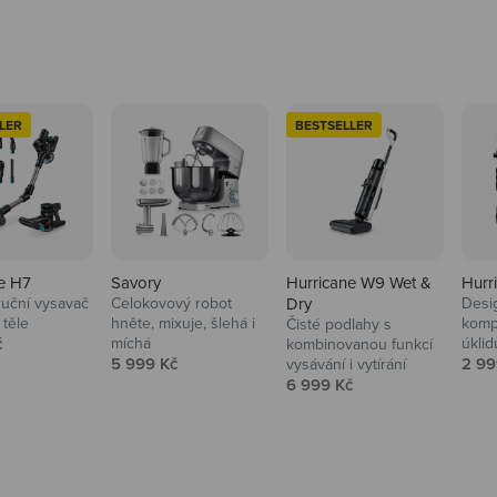
LER
BESTSELLER
e H7
Savory
Hurricane W9 Wet &
Hurr
ruční vysavač
Celokovový robot
Dry
Desi
 těle
hněte, mixuje, šlehá i
komp
Čisté podlahy s
 cena
č
míchá
úklid
kuchyně i
kombinovanou funkcí
Prodejní cena
Prod
5 999 Kč
2 99
vysávání i vytírání
Prodejní cena
6 999 Kč