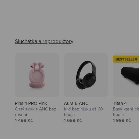
BESTSELLER
Pins 4 PRO Pink
Aura 5 ANC
Titan 4
Čistý zvuk s ANC bez
Klid bez hluku až 60
Basy které cí
rušení
hodin
hodin
Prodejní cena
Prodejní cena
Prodejní ce
1 499 Kč
1 699 Kč
1 999 Kč