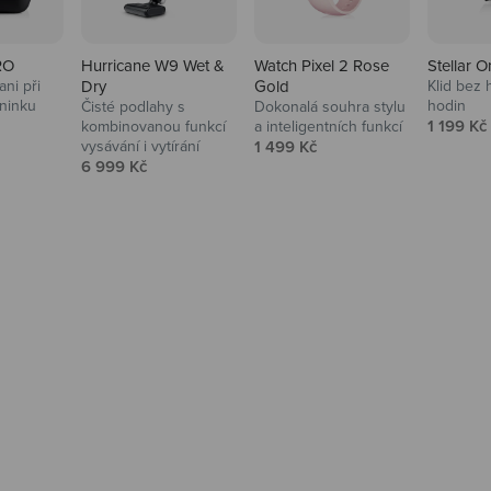
RO
Hurricane W9 Wet &
Watch Pixel 2 Rose
Stellar O
ni při
Dry
Gold
Klid bez 
ninku
hodin
Čisté podlahy s
Dokonalá souhra stylu
na
Prodejní
1 199 Kč
kombinovanou funkcí
a inteligentních funkcí
Prodejní cena
vysávání i vytírání
1 499 Kč
Prodejní cena
6 999 Kč