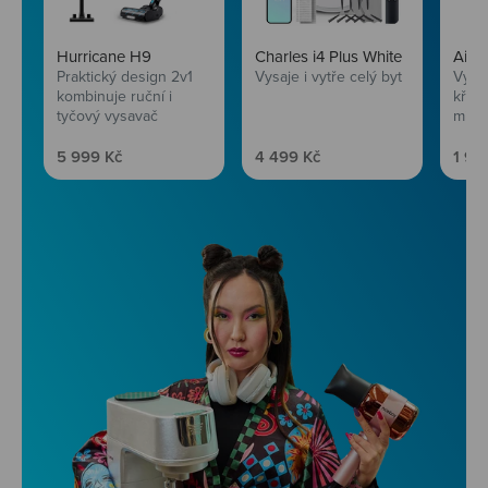
Hurricane H9
Charles i4 Plus White
AirF
Praktický design 2v1
Vysaje i vytře celý byt
Vychu
kombinuje ruční i
křup
tyčový vysavač
mini
Prodejní cena
Prodejní cena
Prod
5 999 Kč
4 499 Kč
1 99