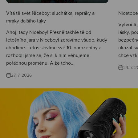
Vítá tě svět Niceboy: sluchátka, repráky a
Nicetobep
mraky dalšího taky
Vytvořili
Ahoj, tady Niceboy! Přesně takhle tě od
lásky, po
letošního jara v Niceboyi zdravíme všude, kudy
bezpečné
chodíme. Letos slavíme své 10. narozeniny a
ukázat s
rozhodli jsme se, že si k nim věnujeme
chce vzká
pořádnou proměnu. A že toho...
24. 7. 
27. 7. 2026