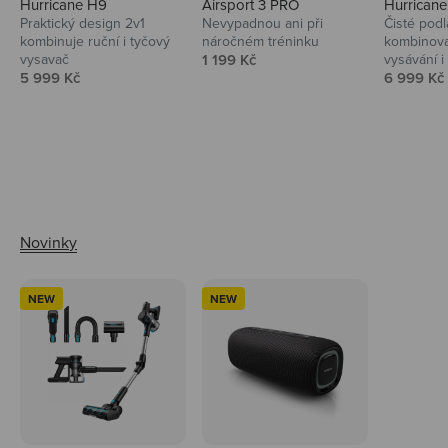
Hurricane H9
Airsport 3 PRO
Hurrican
Praktický design 2v1
Nevypadnou ani při
Čisté podl
kombinuje ruční i tyčový
náročném tréninku
kombinova
Prodejní cena
vysavač
1 199 Kč
vysávání i 
Prodejní cena
Prodejní 
5 999 Kč
6 999 Kč
Ahoj tady Niceboy
NEW
NEW