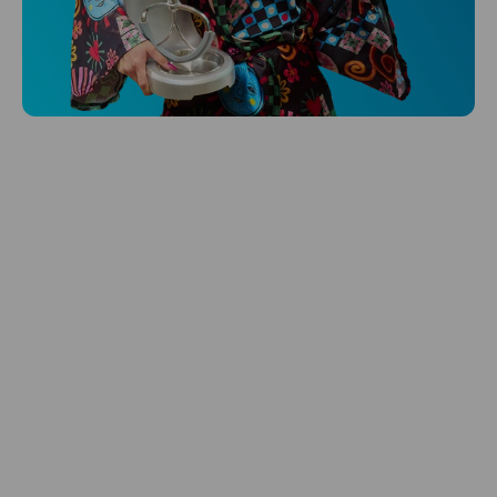
Niceboy ONE Ultra
Hlídá ti zdraví, spánek i pohyb a ještě k
tomu platí.
Prozkoumat
Péče o vlasy
Zbraň, co dodá tvým vlasům svěží vítr?
Péče o vlasy od Niceboye.