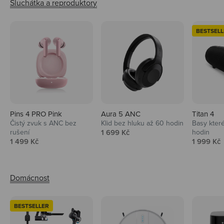
BESTSELL
Pins 4 PRO Pink
Aura 5 ANC
Titan 4
Čistý zvuk s ANC bez
Klid bez hluku až 60 hodin
Basy které
Prodejní cena
rušení
1 699 Kč
hodin
Prodejní cena
Prodejní 
1 499 Kč
1 999 Kč
BESTSELLER