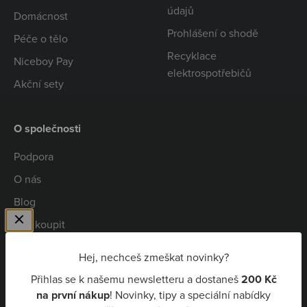
údajů
Domácnost
Prohlášení o shodě
Péče o tělo
Recyklace
Niceboy Pay
elektrospotřebičů
Akční sety
O společnosti
Podpora
O nás
Blog
Kde koupit
Spolupráce
Hej, nechceš zmeškat novinky?
Kariéra
Přihlas se k našemu newsletteru a dostaneš
200 Kč
Niceboy Pay
na první nákup
! Novinky, tipy a speciální nabídky