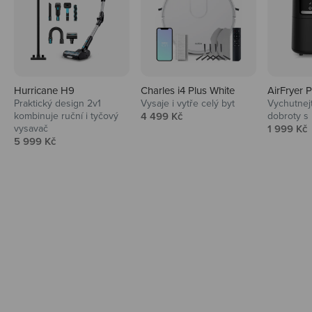
Hurricane H9
Charles i4 Plus White
AirFryer 
Audio
Praktický design 2v1
Vysaje i vytře celý byt
Vychutnej
Prodejní cena
kombinuje ruční i tyčový
4 499 Kč
dobroty s
Niceboy sluchátka a repráky ti padnou
Prodejní 
vysavač
1 999 Kč
do noty.
Prodejní cena
5 999 Kč
Prozkoumat