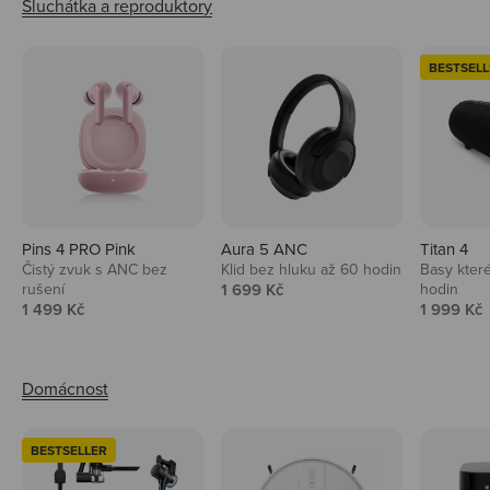
BESTSELL
Pins 4 PRO Pink
Aura 5 ANC
Titan 4
Čistý zvuk s ANC bez
Klid bez hluku až 60 hodin
Basy které
Prodejní cena
rušení
1 699 Kč
hodin
Prodejní cena
Prodejní 
1 499 Kč
1 999 Kč
BESTSELLER