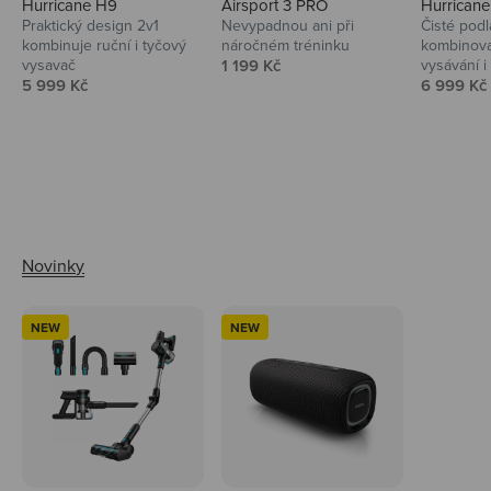
Hurricane H9
Airsport 3 PRO
Hurrican
Praktický design 2v1
Nevypadnou ani při
Čisté podl
kombinuje ruční i tyčový
náročném tréninku
kombinova
Prodejní cena
vysavač
1 199 Kč
vysávání i 
Prodejní cena
Prodejní 
5 999 Kč
6 999 Kč
Ahoj tady Niceboy
NEW
NEW