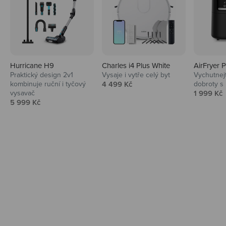
Hurricane H9
Charles i4 Plus White
AirFryer 
Audio
Praktický design 2v1
Vysaje i vytře celý byt
Vychutnej
Prodejní cena
kombinuje ruční i tyčový
4 499 Kč
dobroty s
Niceboy sluchátka a repráky ti padnou
Prodejní 
vysavač
1 999 Kč
do noty.
Prodejní cena
5 999 Kč
Prozkoumat