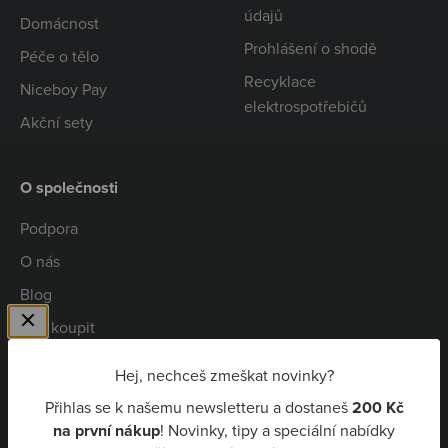
údajů
Domácnost
Prohlášení o shodě
Péče o tělo
Recyklace
Niceboy Pay
elektrospotřebičů
Akční sety
O společnosti
Podpora
O nás
Blog
Kde koupit
Spolupráce
Hej, nechceš zmeškat novinky?
Kariéra
Přihlas se k našemu newsletteru a dostaneš
200 Kč
Niceboy Pay
na první nákup
! Novinky, tipy a speciální nabídky