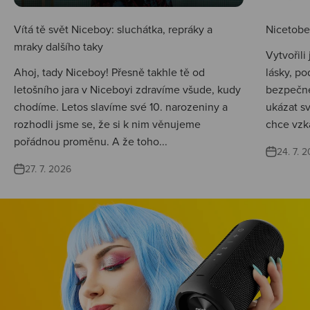
Vítá tě svět Niceboy: sluchátka, repráky a
Nicetobep
mraky dalšího taky
Vytvořili
Ahoj, tady Niceboy! Přesně takhle tě od
lásky, po
letošního jara v Niceboyi zdravíme všude, kudy
bezpečné
chodíme. Letos slavíme své 10. narozeniny a
ukázat s
rozhodli jsme se, že si k nim věnujeme
chce vzká
pořádnou proměnu. A že toho...
24. 7. 
27. 7. 2026