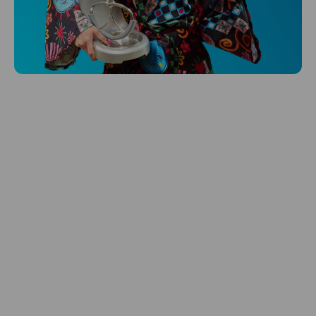
Niceboy ONE Ultra
Hlídá ti zdraví, spánek i pohyb a ještě k
tomu platí.
Prozkoumat
Péče o vlasy
Zbraň, co dodá tvým vlasům svěží vítr?
Péče o vlasy od Niceboye.