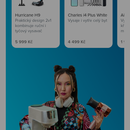
Hurricane H9
Charles i4 Plus White
AirF
Praktický design 2v1
Vysaje i vytře celý byt
Vychu
kombinuje ruční i
křup
tyčový vysavač
mini
Prodejní cena
Prodejní cena
Prod
5 999 Kč
4 499 Kč
1 99