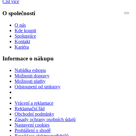
Číst více
O společnosti
O nás
Kde koupit
Spolupráce
Kontakt
Kariéra
Informace o nákupu
Nabídka eshopu
Možnosti dopravy
Možnosti platby
Odstoupení od smlouvy
Vrácení a reklamace
Reklamační řád
Obchodní podmínky
Zásady ochrany osobních údajů
Nastavení cookies
Prohlášení o shodě
Recyklace elektrospotřebičů