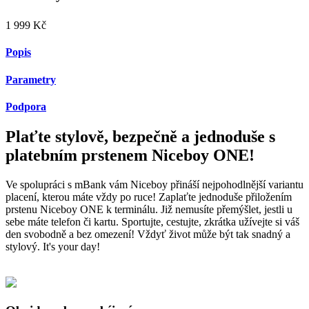
1 999 Kč
Popis
Parametry
Podpora
Plaťte stylově, bezpečně a jednoduše s
platebním prstenem Niceboy ONE!
Ve spolupráci s mBank vám Niceboy přináší nejpohodlnější variantu
placení, kterou máte vždy po ruce! Zaplaťte jednoduše přiložením
prstenu Niceboy ONE k terminálu. Již nemusíte přemýšlet, jestli u
sebe máte telefon či kartu. Sportujte, cestujte, zkrátka užívejte si váš
den svobodně a bez omezení! Vždyť život může být tak snadný a
stylový. It's your day!