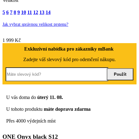
Velikost
5
6
7
8
9
10
11
12
13
14
Jak vybrat správnou velikost prstenu?
1 999 Kč
Exkluzivní nabídka pro zákazníky mBank
Zadejte váš slevový kód pro odemčení nákupu.
U vás doma do
úterý 11. 08.
U tohoto produktu
máte dopravu zdarma
Přes 4000 výdejních míst
ONE Onyx black S12