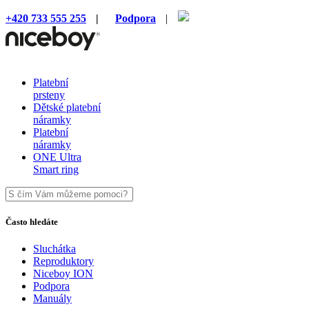
+420 733 555 255
|
Podpora
|
Platební
prsteny
Dětské platební
náramky
Platební
náramky
ONE Ultra
Smart ring
Často hledáte
Sluchátka
Reproduktory
Niceboy ION
Podpora
Manuály