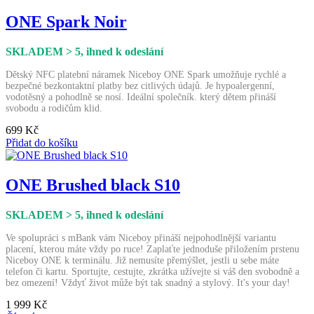
ONE Spark Noir
SKLADEM > 5
, ihned k odeslání
Dětský NFC platební náramek Niceboy ONE Spark umožňuje rychlé a
bezpečné bezkontaktní platby bez citlivých údajů. Je hypoalergenní,
vodotěsný a pohodlně se nosí. Ideální společník. který dětem přináší
svobodu a rodičům klid.
699 Kč
Přidat do košíku
ONE Brushed black S10
SKLADEM > 5
, ihned k odeslání
Ve spolupráci s mBank vám Niceboy přináší nejpohodlnější variantu
placení, kterou máte vždy po ruce! Zaplaťte jednoduše přiložením prstenu
Niceboy ONE k terminálu. Již nemusíte přemýšlet, jestli u sebe máte
telefon či kartu. Sportujte, cestujte, zkrátka užívejte si váš den svobodně a
bez omezení! Vždyť život může být tak snadný a stylový. It's your day!
1 999 Kč