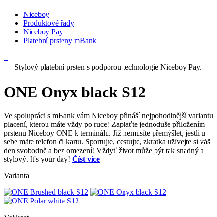
Niceboy
Produktové řady
Niceboy Pay
Platební prsteny mBank
Stylový platební prsten s podporou technologie Niceboy Pay.
ONE Onyx black S12
Ve spolupráci s mBank vám Niceboy přináší nejpohodlnější variantu
placení, kterou máte vždy po ruce! Zaplaťte jednoduše přiložením
prstenu Niceboy ONE k terminálu. Již nemusíte přemýšlet, jestli u
sebe máte telefon či kartu. Sportujte, cestujte, zkrátka užívejte si váš
den svobodně a bez omezení! Vždyť život může být tak snadný a
stylový. It's your day!
Číst více
Varianta