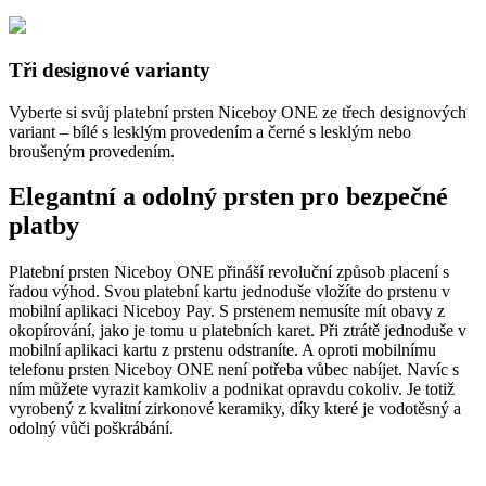
Tři designové varianty
Vyberte si svůj platební prsten Niceboy ONE ze třech designových
variant – bílé s lesklým provedením a černé s lesklým nebo
broušeným provedením.
Elegantní a odolný prsten pro bezpečné
platby
Platební prsten Niceboy ONE přináší revoluční způsob placení s
řadou výhod. Svou platební kartu jednoduše vložíte do prstenu v
mobilní aplikaci Niceboy Pay. S prstenem nemusíte mít obavy z
okopírování, jako je tomu u platebních karet. Při ztrátě jednoduše v
mobilní aplikaci kartu z prstenu odstraníte. A oproti mobilnímu
telefonu prsten Niceboy ONE není potřeba vůbec nabíjet. Navíc s
ním můžete vyrazit kamkoliv a podnikat opravdu cokoliv. Je totiž
vyrobený z kvalitní zirkonové keramiky, díky které je vodotěsný a
odolný vůči poškrábání.