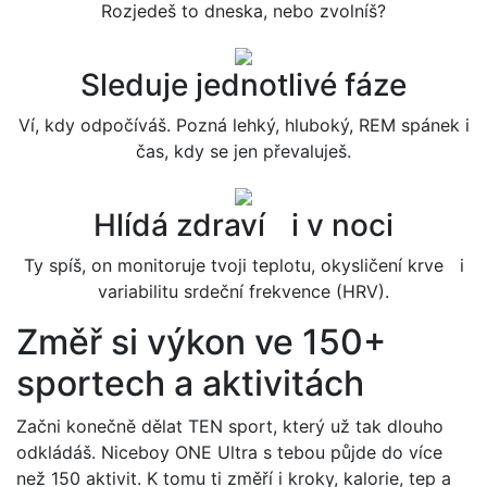
Rozjedeš to dneska, nebo zvolníš?
Sleduje jednotlivé fáze
Ví, kdy odpočíváš. Pozná lehký, hluboký, REM spánek i
čas, kdy se jen převaluješ.
Hlídá zdraví i v noci
Ty spíš, on monitoruje tvoji teplotu, okysličení krve i
variabilitu srdeční frekvence (HRV).
Změř si výkon ve 150+
sportech a aktivitách
Začni konečně dělat TEN sport, který už tak dlouho
odkládáš. Niceboy ONE Ultra s tebou půjde do více
než 150 aktivit. K tomu ti změří i kroky, kalorie, tep a