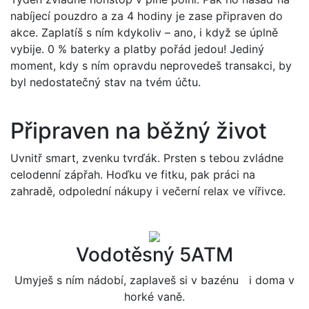
nabíjecí pouzdro a za 4 hodiny je zase připraven do
akce. Zaplatíš s ním kdykoliv – ano, i když se úplně
vybije. 0 % baterky a platby pořád jedou! Jediný
moment, kdy s ním opravdu neprovedeš transakci, by
byl nedostatečný stav na tvém účtu.
Připraven na běžný život
Uvnitř smart, zvenku tvrďák. Prsten s tebou zvládne
celodenní zápřah. Hoďku ve fitku, pak práci na
zahradě, odpolední nákupy i večerní relax ve vířivce.
Vodotěsný 5ATM
Umyješ s ním nádobí, zaplaveš si v bazénu i doma v
horké vaně.