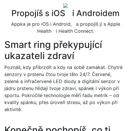
Propojíš s iOS i Androidem
Appka je pro iOS i Android, a propojíš ji s Apple
Health i Health Connect.
Smart ring překypující
ukazateli zdraví
Poznáš, kdy přibrzdit a kdy na sobě zamakat. Chytré
senzory v prstenu čtou tvoje tělo 24/7. Červené,
zelené a infračervené LED diody a digitální senzor v
jádru prstenu hlídají tvoje zdraví, spánek i výkon při
sportu. Pokročilé technologie měří řadu metrik – od
kvality spánku, přes úroveň stresu, až po výkon při
aktivitě.
Konečně pochopíš, co ti