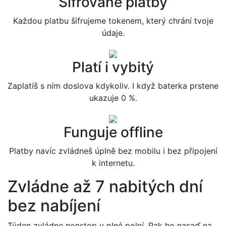
Šifrované platby
Každou platbu šifrujeme tokenem, který chrání tvoje
údaje.
Platí i vybitý
Zaplatíš s ním doslova kdykoliv. I když baterka prstene
ukazuje 0 %.
Funguje offline
Platby navíc zvládneš úplně bez mobilu i bez připojení
k internetu.
Zvládne až 7 nabitých dní
bez nabíjení
Týden zvládne nonstop v plné polní. Pak ho nasaď na