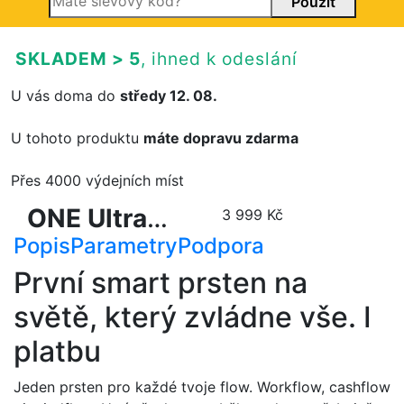
SKLADEM > 5
, ihned k odeslání
U vás doma do
středy 12. 08.
U tohoto produktu
máte dopravu zdarma
Přes 4000 výdejních míst
ONE Ultra
3 999 Kč
Popis
S13 by
Parametry
Podpora
mBank
První smart prsten na
světě, který zvládne vše. I
platbu
Jeden prsten pro každé tvoje flow. Workflow, cashflow