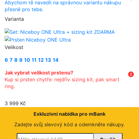
Abychom tě navedli na správnou variantu nákupu
přesně pro tebe.
Varianta
Velikost
6
7
8
9
10
11
12
13
14
Jak vybrat velikost prstenu?
Kup si prsten chytře: nejdřív sizing kit, pak smart
ring.
3 999 Kč
Exkluzivní nabídka pro mBank
Zadejte svůj slevový kód a odemkněte nákupy.