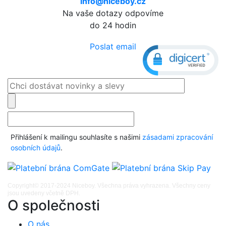
info@niceboy.cz
Na vaše dotazy odpovíme
do 24 hodin
Poslat email
Přihlášení k mailingu souhlasíte s našimi
zásadami zpracování
osobních údajů
.
Copyright© 2017-2024 Niceboy. Všechna práva vyhrazena. Všechny ceny
jsou uvedeny včetně DPH.
O společnosti
O nás