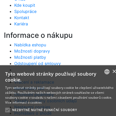
Kde koupit
Spolupráce
Kontakt
Kariéra
Informace o nákupu
Nabídka eshopu
Možnosti dopravy
Možnosti platby
Odstoupení od smlouvy
Tyto webové stránky používají soubory
cookie.
Vrácení a reklamace
CZECH
Tyto webové stránky používají soubory cookie ke zlepšení uživatelského
Reklamační řád
zážitku. Používáním našich webových stránek souhlasíte se všemi
Obchodní podmínky
SLOVAK
soubory cookie v souladu s našimi zásadami používání souborů cookie.
Zásady ochrany osobních údajů
Více informací o cookies
ENGLISH
Nastavení cookies
NEZBYTNĚ NUTNÉ FUNKČNÍ SOUBORY
POLISH
Prohlášení o shodě