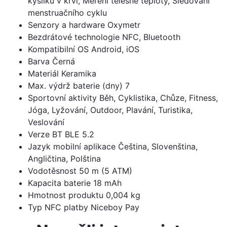
kyslíku v krvi, Měření tělesné teploty, Sledování
menstruačního cyklu
Senzory a hardware
Oxymetr
Bezdrátové technologie
NFC, Bluetooth
Kompatibilní OS
Android, iOS
Barva
Černá
Materiál
Keramika
Max. výdrž baterie (dny)
7
Sportovní aktivity
Běh, Cyklistika, Chůze, Fitness,
Jóga, Lyžování, Outdoor, Plavání, Turistika,
Veslování
Verze BT
BLE 5.2
Jazyk mobilní aplikace
Čeština, Slovenština,
Angličtina, Polština
Vodotěsnost
50 m (5 ATM)
Kapacita baterie
18 mAh
Hmotnost produktu
0,004 kg
Typ NFC platby
Niceboy Pay