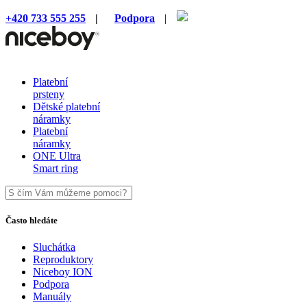
+420 733 555 255
|
Podpora
|
Platební
prsteny
Dětské platební
náramky
Platební
náramky
ONE Ultra
Smart ring
Často hledáte
Sluchátka
Reproduktory
Niceboy ION
Podpora
Manuály