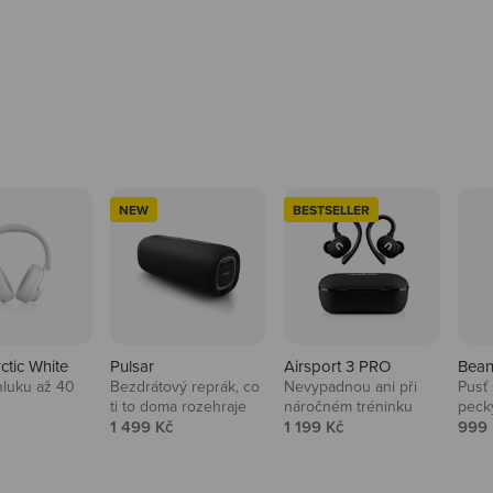
NEW
BESTSELLER
rctic White
Pulsar
Airsport 3 PRO
Bean
hluku až 40
Bezdrátový reprák, co
Nevypadnou ani při
Pusť 
ti to doma rozehraje
náročném tréninku
peck
 cena
Prodejní cena
Prodejní cena
Prod
1 499 Kč
1 199 Kč
999 