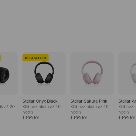
BESTSELLER
Stellar Onyx Black
Stellar Sakura Pink
Stellar A
tíš až 20
Klid bez hluku až 40
Klid bez hluku až 40
Klid bez 
hodin
hodin
hodin
na
Prodejní cena
Prodejní cena
Prodejní
1 199 Kč
1 199 Kč
1 199 Kč