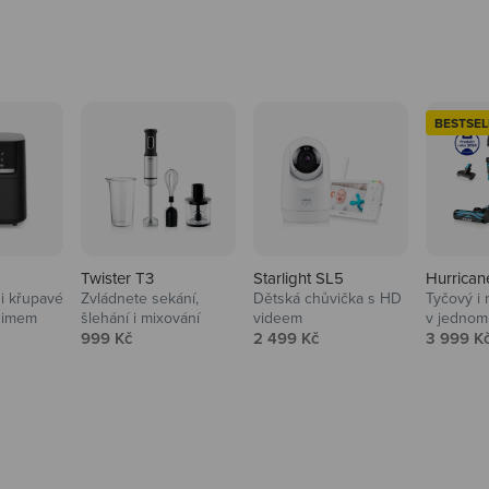
BESTSEL
Twister T3
Starlight SL5
Hurrican
i křupavé
Zvládnete sekání,
Dětská chůvička s HD
Tyčový i 
Domácnost
nimem
šlehání i mixování
videem
v jednom
Prodejní cena
Prodejní cena
Prodejní
999 Kč
2 499 Kč
3 999 K
Vysavače, parťáci do 
na
beauty péče.
Prozkoumat