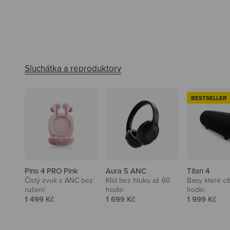
BESTSELLER
Pins 4 PRO Pink
Aura 5 ANC
Titan 4
Čistý zvuk s ANC bez
Klid bez hluku až 60
Basy které cí
rušení
hodin
hodin
Prodejní cena
Prodejní cena
Prodejní ce
1 499 Kč
1 699 Kč
1 999 Kč