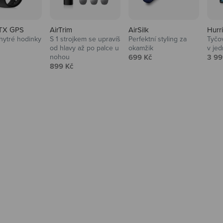
TX GPS
AirTrim
AirSilk
Hurr
hytré hodinky
S 1 strojkem se upravíš
Perfektní styling za
Tyčov
 cena
od hlavy až po palce u
okamžik
v je
Prodejní cena
Prod
nohou
699 Kč
3 99
Prodejní cena
899 Kč