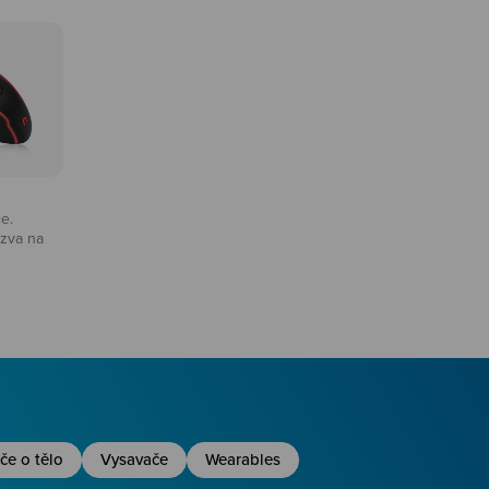
ce.
zva na
na
če o tělo
Vysavače
Wearables