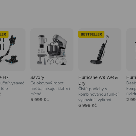
LER
BESTSELLER
e H7
Savory
Hurricane W9 Wet &
Hurr
ruční vysavač
Celokovový robot
Dry
Desi
 těle
hněte, mixuje, šlehá i
komp
Čisté podlahy s
 cena
č
míchá
úklid
kuchyně i
kombinovanou funkcí
Prodejní cena
Prod
5 999 Kč
2 99
vysávání i vytírání
Prodejní cena
6 999 Kč