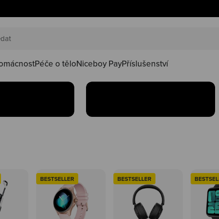
DY SLEVY
NICEDNY
náš happy
Projdi si náš happy
oduktů ve
koutek produktů ve
slevách
omácnost
Péče o tělo
Niceboy Pay
Příslušenství
Koupit
BESTSELLER
BESTSELLER
BESTSEL