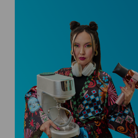
Niceboy ONE Ultra
Hlídá ti zdraví, spánek i pohyb a ještě
k tomu platí.