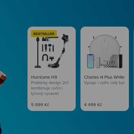
BESTSELLER
Hurricane H9
Charles i4 Plus White
Praktický design 2v1
Vysaje i vytře celý byt
kombinuje ruční i
tyčový vysavač
Prodejní cena
Prodejní cena
5 999 Kč
4 499 Kč
Péče o vlasy
Zbraň, co dodá tvým 
vítr? Péče o vlasy od