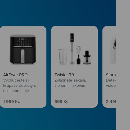
AirFryer PRO
Twister T3
Starlight SL
Vychutnejte si
Zvládnete sekání,
Dětská chůvi
křupavé dobroty s
šlehání i mixování
videem
minimem oleje
Prodejní cena
Prodejní cena
Prodejní ce
1 999 Kč
999 Kč
2 499 Kč
vlasům svěží
 Niceboye.