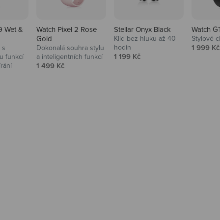
9 Wet &
Watch Pixel 2 Rose
Stellar Onyx Black
Watch G
Gold
Klid bez hluku až 40
Stylové c
Prodejní
hodin
1 999 Kč
 s
Dokonalá souhra stylu
Prodejní cena
1 199 Kč
 funkcí
a inteligentních funkcí
Prodejní cena
írání
1 499 Kč
na