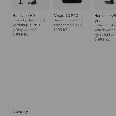
Hurricane H9
Airsport 3 PRO
Hurricane W
Praktický design 2v1
Nevypadnou ani při
Dry
kombinuje ruční i
náročném tréninku
Čisté podlahy
Prodejní cena
tyčový vysavač
1 199 Kč
kombinovanou
Prodejní cena
5 999 Kč
vysávání i vyt
Prodejní ce
6 999 Kč
Ahoj tady Niceboy