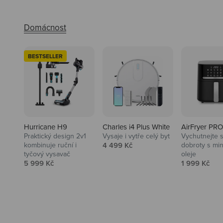
BESTSELLER
Hurricane H9
Charles i4 Plus White
AirFryer PRO
Praktický design 2v1
Vysaje i vytře celý byt
Vychutnejte s
Audio
Prodejní cena
kombinuje ruční i
4 499 Kč
dobroty s mi
tyčový vysavač
oleje
Niceboy sluchátka a repráky ti
Prodejní cena
Prodejní ce
5 999 Kč
1 999 Kč
padnou do noty.
Prozkoumat