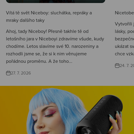
Vítá tě svět Niceboy: sluchátka, repráky a
Nicetobep
mraky dalšího taky
Vytvořili
Ahoj, tady Niceboy! Přesně takhle tě od
lásky, po
letošního jara v Niceboyi zdravíme všude, kudy
bezpečné
chodíme. Letos slavíme své 10. narozeniny a
ukázat s
rozhodli jsme se, že si k nim věnujeme
chce vzká
pořádnou proměnu. A že toho...
24. 7. 
27. 7. 2026