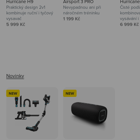
Hurricane H9
Airsport 3 PRO
Hurrican
Praktický design 2v1
Nevypadnou ani při
Čisté podl
kombinuje ruční i tyčový
náročném tréninku
kombinova
Prodejní cena
vysavač
1 199 Kč
vysávání i 
Prodejní cena
Prodejní 
5 999 Kč
6 999 Kč
Ahoj tady Niceboy
NEW
NEW