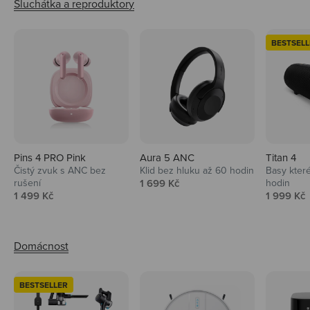
BESTSELL
Pins 4 PRO Pink
Aura 5 ANC
Titan 4
Čistý zvuk s ANC bez
Klid bez hluku až 60 hodin
Basy které
Prodejní cena
rušení
1 699 Kč
hodin
Prodejní cena
Prodejní 
1 499 Kč
1 999 Kč
BESTSELLER