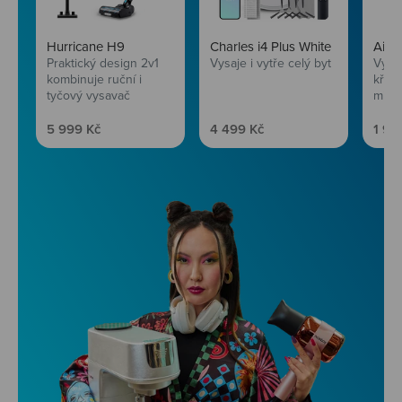
Hurricane H9
Charles i4 Plus White
AirF
Praktický design 2v1
Vysaje i vytře celý byt
Vychu
kombinuje ruční i
křup
tyčový vysavač
mini
Prodejní cena
Prodejní cena
Prod
5 999 Kč
4 499 Kč
1 99