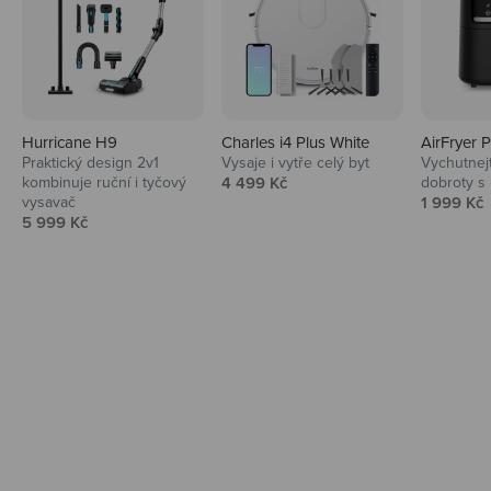
Hurricane H9
Charles i4 Plus White
AirFryer 
Audio
Praktický design 2v1
Vysaje i vytře celý byt
Vychutnej
Prodejní cena
kombinuje ruční i tyčový
4 499 Kč
dobroty s
Niceboy sluchátka a repráky ti padnou
Prodejní 
vysavač
1 999 Kč
do noty.
Prodejní cena
5 999 Kč
Prozkoumat