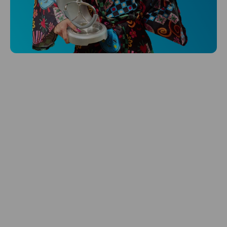
Niceboy ONE Ultra
Hlídá ti zdraví, spánek i pohyb a ještě k
tomu platí.
Prozkoumat
Péče o vlasy
Zbraň, co dodá tvým vlasům svěží vítr?
Péče o vlasy od Niceboye.