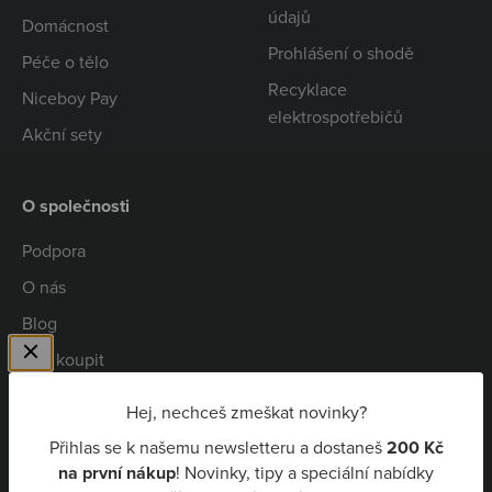
údajů
Domácnost
Prohlášení o shodě
Péče o tělo
Recyklace
Niceboy Pay
elektrospotřebičů
Akční sety
O společnosti
Podpora
O nás
Blog
Kde koupit
Spolupráce
Hej, nechceš zmeškat novinky?
Kariéra
Přihlas se k našemu newsletteru a dostaneš
200 Kč
Niceboy Pay
na první nákup
! Novinky, tipy a speciální nabídky