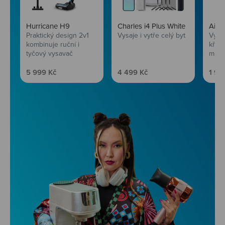
Hurricane H9
Charles i4 Plus White
AirF
Praktický design 2v1
Vysaje i vytře celý byt
Vychu
kombinuje ruční i
křup
tyčový vysavač
mini
Prodejní cena
Prodejní cena
Prod
5 999 Kč
4 499 Kč
1 99