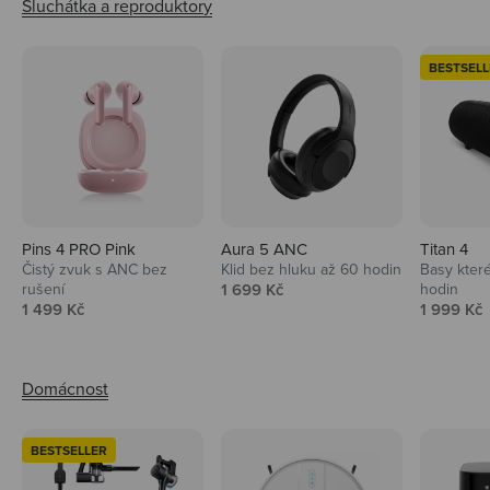
BESTSELL
Pins 4 PRO Pink
Aura 5 ANC
Titan 4
Čistý zvuk s ANC bez
Klid bez hluku až 60 hodin
Basy které
Prodejní cena
rušení
1 699 Kč
hodin
Prodejní cena
Prodejní 
1 499 Kč
1 999 Kč
BESTSELLER