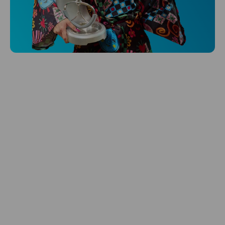
Niceboy ONE Ultra
Hlídá ti zdraví, spánek i pohyb a ještě k
tomu platí.
Prozkoumat
Péče o vlasy
Zbraň, co dodá tvým vlasům svěží vítr?
Péče o vlasy od Niceboye.