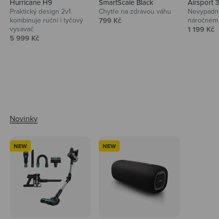
Hurricane H9
SmartScale Black
Airsport 
Praktický design 2v1
Chytře na zdravou váhu
Nevypadno
Prodejní cena
kombinuje ruční i tyčový
799 Kč
náročném 
Prodejní 
vysavač
1 199 Kč
Prodejní cena
5 999 Kč
Ahoj tady Niceboy
NEW
NEW