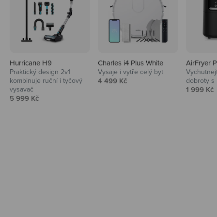
Hurricane H9
Charles i4 Plus White
AirFryer 
Audio
Praktický design 2v1
Vysaje i vytře celý byt
Vychutnej
Prodejní cena
kombinuje ruční i tyčový
4 499 Kč
dobroty s
Niceboy sluchátka a repráky ti padnou
Prodejní 
vysavač
1 999 Kč
do noty.
Prodejní cena
5 999 Kč
Prozkoumat