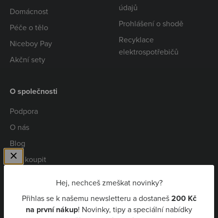
údajů
Domácnost
Prohlášení o shodě
Péče o tělo
Recyklace
Niceboy Pay
elektrospotřebičů
Akční sety
O společnosti
Podpora
O nás
Blog
Kde koupit
Spolupráce
Hej, nechceš zmeškat novinky?
Kariéra
Přihlas se k našemu newsletteru a dostaneš
200 Kč
Niceboy Pay
na první nákup
! Novinky, tipy a speciální nabídky