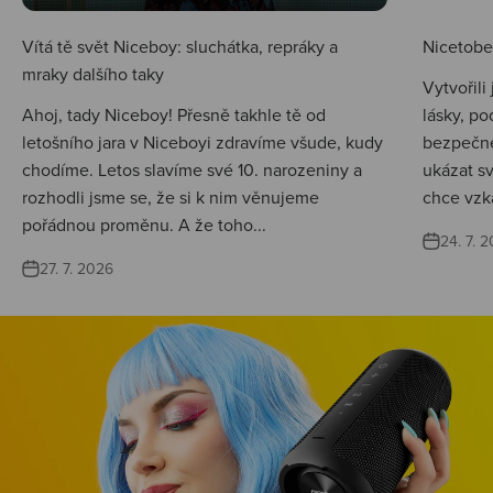
Vítá tě svět Niceboy: sluchátka, repráky a
Nicetobep
mraky dalšího taky
Vytvořili
Ahoj, tady Niceboy! Přesně takhle tě od
lásky, po
letošního jara v Niceboyi zdravíme všude, kudy
bezpečné
chodíme. Letos slavíme své 10. narozeniny a
ukázat s
rozhodli jsme se, že si k nim věnujeme
chce vzká
pořádnou proměnu. A že toho...
24. 7. 
27. 7. 2026