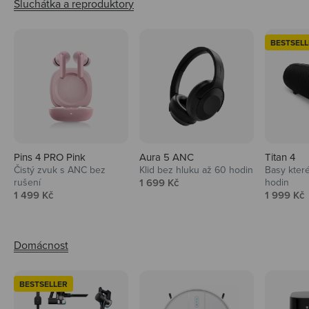
BESTSELL
Pins 4 PRO Pink
Aura 5 ANC
Titan 4
Čistý zvuk s ANC bez
Klid bez hluku až 60 hodin
Basy které
Prodejní cena
rušení
1 699 Kč
hodin
Prodejní cena
Prodejní 
1 499 Kč
1 999 Kč
BESTSELLER