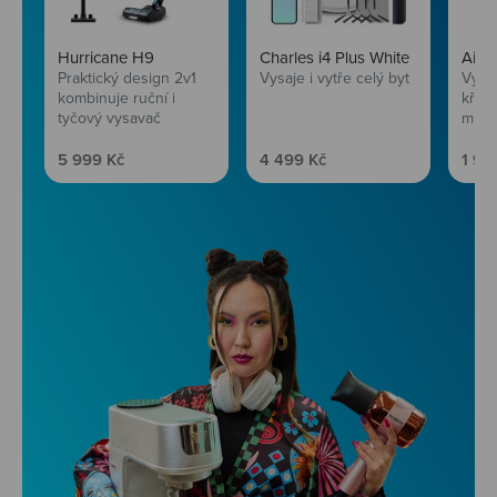
Hurricane H9
Charles i4 Plus White
AirF
Praktický design 2v1
Vysaje i vytře celý byt
Vychu
kombinuje ruční i
křup
tyčový vysavač
mini
Prodejní cena
Prodejní cena
Prod
5 999 Kč
4 499 Kč
1 99