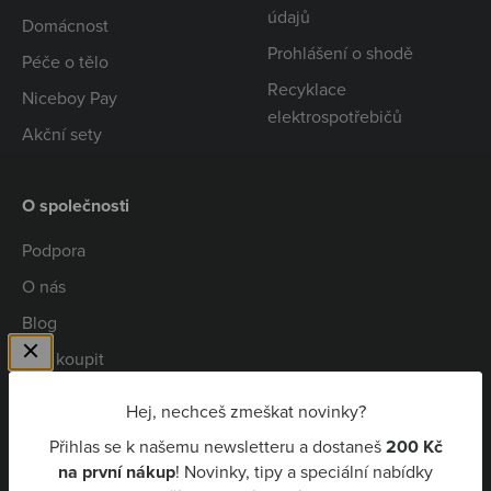
údajů
Domácnost
Prohlášení o shodě
Péče o tělo
Recyklace
Niceboy Pay
elektrospotřebičů
Akční sety
O společnosti
Podpora
O nás
Blog
Kde koupit
Spolupráce
Hej, nechceš zmeškat novinky?
Kariéra
Přihlas se k našemu newsletteru a dostaneš
200 Kč
Niceboy Pay
na první nákup
! Novinky, tipy a speciální nabídky