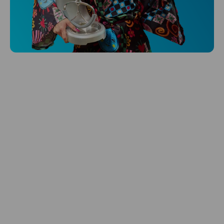
Niceboy ONE Ultra
Hlídá ti zdraví, spánek i pohyb a ještě k
tomu platí.
Prozkoumat
Péče o vlasy
Zbraň, co dodá tvým vlasům svěží vítr?
Péče o vlasy od Niceboye.