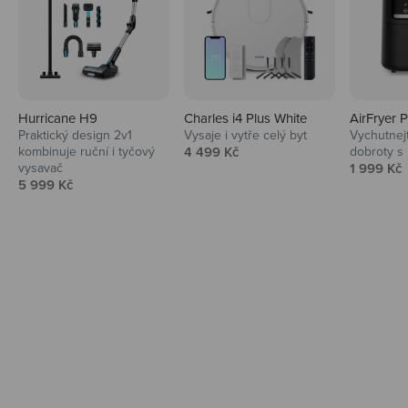
Hurricane H9
Charles i4 Plus White
AirFryer 
Audio
Praktický design 2v1
Vysaje i vytře celý byt
Vychutnej
Prodejní cena
kombinuje ruční i tyčový
4 499 Kč
dobroty s
Niceboy sluchátka a repráky ti padnou
Prodejní 
vysavač
1 999 Kč
do noty.
Prodejní cena
5 999 Kč
Prozkoumat