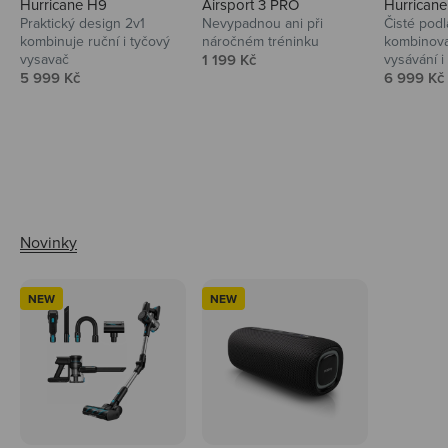
Hurricane H9
Airsport 3 PRO
Hurrican
Praktický design 2v1
Nevypadnou ani při
Čisté podl
kombinuje ruční i tyčový
náročném tréninku
kombinova
Prodejní cena
vysavač
1 199 Kč
vysávání i 
Prodejní cena
Prodejní 
5 999 Kč
6 999 Kč
Ahoj tady Niceboy
NEW
NEW