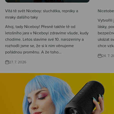
Vítá tě svět Niceboy: sluchátka, repráky a
Nicetobep
mraky dalšího taky
Vytvořili
Ahoj, tady Niceboy! Přesně takhle tě od
lásky, po
letošního jara v Niceboyi zdravíme všude, kudy
bezpečné
chodíme. Letos slavíme své 10. narozeniny a
ukázat s
rozhodli jsme se, že si k nim věnujeme
chce vzká
pořádnou proměnu. A že toho...
24. 7. 
27. 7. 2026