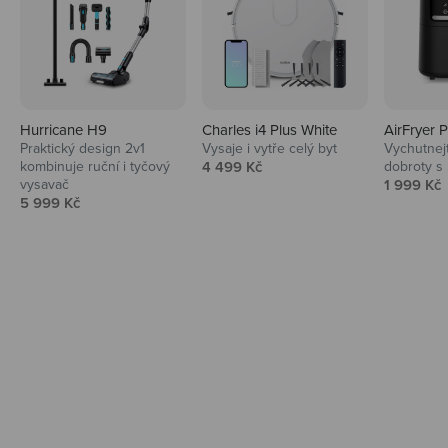
Hurricane H9
Charles i4 Plus White
AirFryer 
Audio
Praktický design 2v1
Vysaje i vytře celý byt
Vychutnej
Prodejní cena
kombinuje ruční i tyčový
4 499 Kč
dobroty s
Niceboy sluchátka a repráky ti padnou
Prodejní 
vysavač
1 999 Kč
do noty.
Prodejní cena
5 999 Kč
Prozkoumat