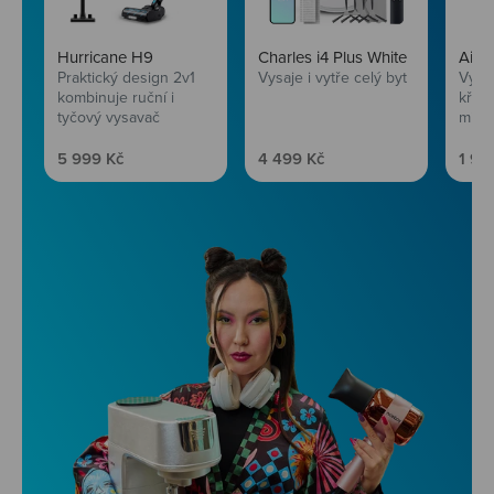
Hurricane H9
Charles i4 Plus White
AirF
Praktický design 2v1
Vysaje i vytře celý byt
Vychu
kombinuje ruční i
křup
tyčový vysavač
mini
Prodejní cena
Prodejní cena
Prod
5 999 Kč
4 499 Kč
1 99