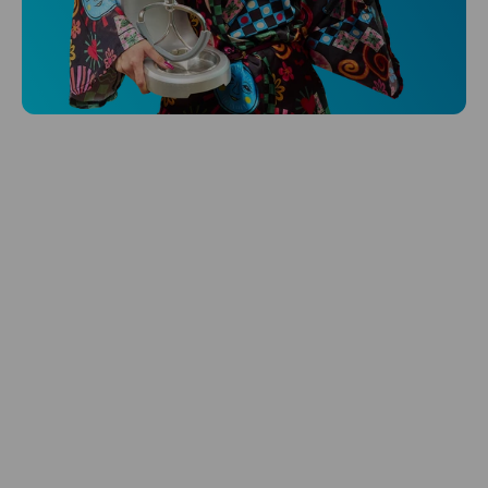
Niceboy ONE Ultra
Hlídá ti zdraví, spánek i pohyb a ještě k
tomu platí.
Prozkoumat
Péče o vlasy
Zbraň, co dodá tvým vlasům svěží vítr?
Péče o vlasy od Niceboye.