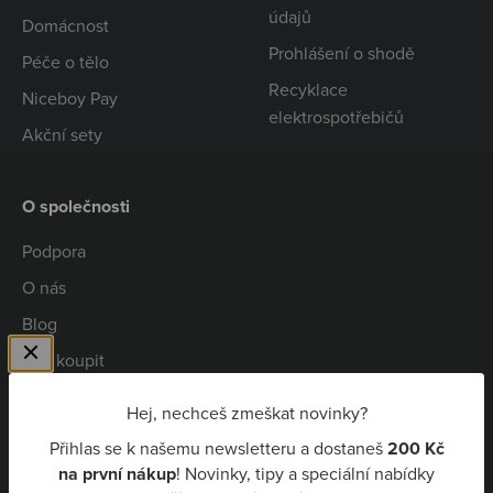
údajů
Domácnost
Prohlášení o shodě
Péče o tělo
Recyklace
Niceboy Pay
elektrospotřebičů
Akční sety
O společnosti
Podpora
O nás
Blog
Kde koupit
Spolupráce
Hej, nechceš zmeškat novinky?
Kariéra
Přihlas se k našemu newsletteru a dostaneš
200 Kč
Niceboy Pay
na první nákup
! Novinky, tipy a speciální nabídky