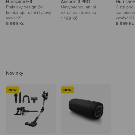
Hurricane H9
Airsport 3 PRO
Hurrican
Praktický design 2v1
Nevypadnou ani při
Čisté podl
kombinuje ruční i tyčový
náročném tréninku
kombinova
Prodejní cena
vysavač
1 199 Kč
vysávání i 
Prodejní cena
Prodejní 
5 999 Kč
6 999 Kč
Ahoj tady Niceboy
NEW
NEW