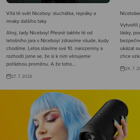
Vítá tě svět Niceboy: sluchátka, repráky a
Nicetobep
mraky dalšího taky
Vytvořili
Ahoj, tady Niceboy! Přesně takhle tě od
lásky, po
letošního jara v Niceboyi zdravíme všude, kudy
bezpečné
chodíme. Letos slavíme své 10. narozeniny a
ukázat s
rozhodli jsme se, že si k nim věnujeme
chce vzká
pořádnou proměnu. A že toho...
24. 7. 
27. 7. 2026