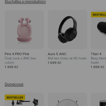
BESTSELL
Pins 4 PRO Pink
Aura 5 ANC
Titan 4
Čistý zvuk s ANC bez
Klid bez hluku až 60 hodin
Basy které
Prodejní cena
rušení
1 699 Kč
hodin
Prodejní cena
Prodejní 
1 499 Kč
1 999 Kč
BESTSELLER