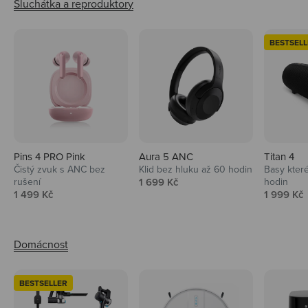
BESTSELL
Pins 4 PRO Pink
Aura 5 ANC
Titan 4
Čistý zvuk s ANC bez
Klid bez hluku až 60 hodin
Basy které
Prodejní cena
rušení
1 699 Kč
hodin
Prodejní cena
Prodejní 
1 499 Kč
1 999 Kč
BESTSELLER