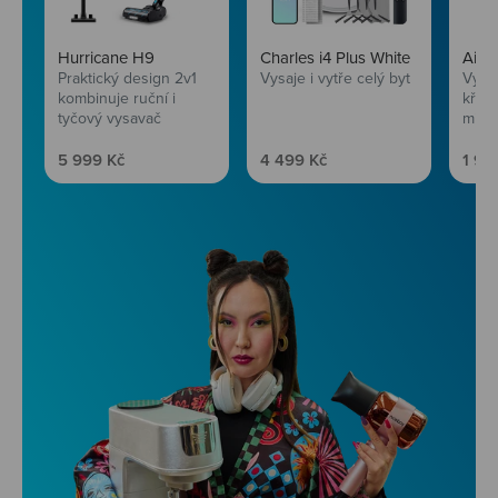
Hurricane H9
Charles i4 Plus White
AirF
Praktický design 2v1
Vysaje i vytře celý byt
Vychu
kombinuje ruční i
křup
tyčový vysavač
mini
Prodejní cena
Prodejní cena
Prod
5 999 Kč
4 499 Kč
1 99