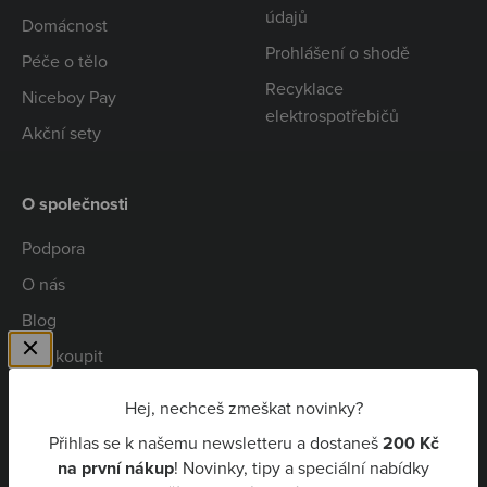
údajů
Domácnost
Prohlášení o shodě
Péče o tělo
Recyklace
Niceboy Pay
elektrospotřebičů
Akční sety
O společnosti
Podpora
O nás
Blog
Kde koupit
Spolupráce
Hej, nechceš zmeškat novinky?
Kariéra
Přihlas se k našemu newsletteru a dostaneš
200 Kč
Niceboy Pay
na první nákup
! Novinky, tipy a speciální nabídky