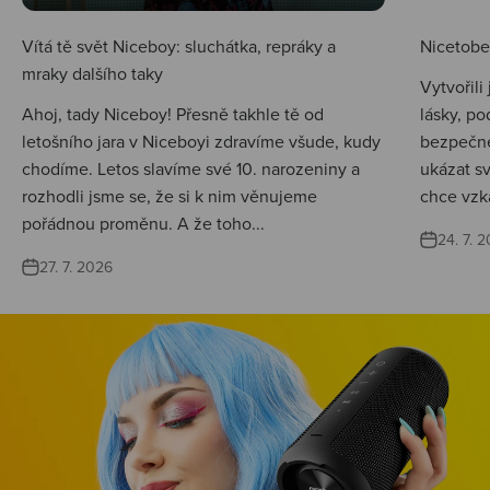
Vítá tě svět Niceboy: sluchátka, repráky a
Nicetobep
mraky dalšího taky
Vytvořili
Ahoj, tady Niceboy! Přesně takhle tě od
lásky, po
letošního jara v Niceboyi zdravíme všude, kudy
bezpečné
chodíme. Letos slavíme své 10. narozeniny a
ukázat s
rozhodli jsme se, že si k nim věnujeme
chce vzká
pořádnou proměnu. A že toho...
24. 7. 
27. 7. 2026