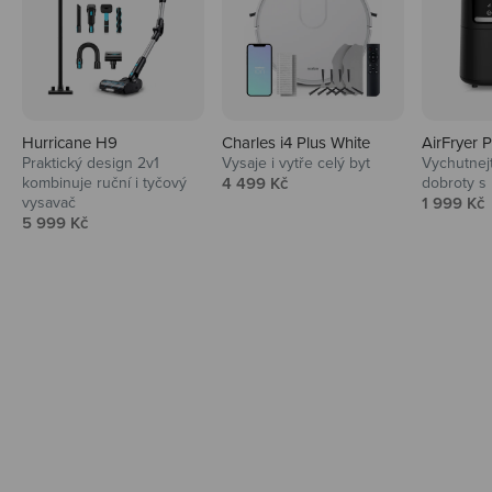
Hurricane H9
Charles i4 Plus White
AirFryer 
Audio
Praktický design 2v1
Vysaje i vytře celý byt
Vychutnej
Prodejní cena
kombinuje ruční i tyčový
4 499 Kč
dobroty s
Niceboy sluchátka a repráky ti padnou
Prodejní 
vysavač
1 999 Kč
do noty.
Prodejní cena
5 999 Kč
Prozkoumat