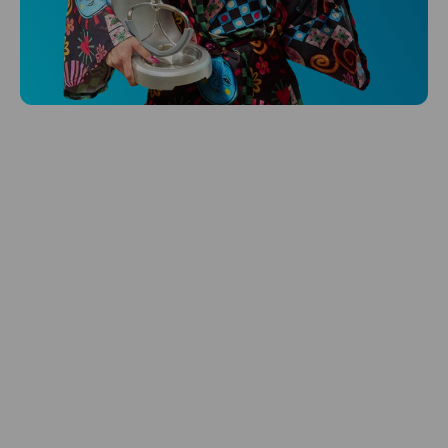
Niceboy ONE Ultra
Hlídá ti zdraví, spánek i pohyb a ještě k
tomu platí.
Prozkoumat
Péče o vlasy
Zbraň, co dodá tvým vlasům svěží vítr?
Péče o vlasy od Niceboye.