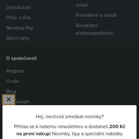
údajů
Domácnost
Prohlášení o shodě
Péče o tělo
Recyklace
Niceboy Pay
elektrospotřebičů
Akční sety
O společnosti
Podpora
O nás
Blog
Kde koupit
Spolupráce
Hej, nechceš zmeškat novinky?
Kariéra
Přihlas se k našemu newsletteru a dostaneš
200 Kč
Niceboy Pay
na první nákup
! Novinky, tipy a speciální nabídky