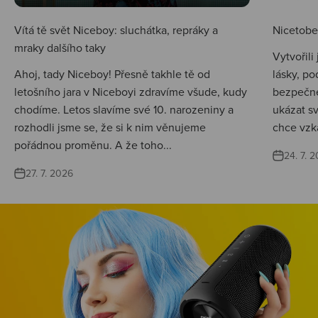
Vítá tě svět Niceboy: sluchátka, repráky a
Nicetobep
mraky dalšího taky
Vytvořili
Ahoj, tady Niceboy! Přesně takhle tě od
lásky, po
letošního jara v Niceboyi zdravíme všude, kudy
bezpečné
chodíme. Letos slavíme své 10. narozeniny a
ukázat s
rozhodli jsme se, že si k nim věnujeme
chce vzká
pořádnou proměnu. A že toho...
24. 7. 
27. 7. 2026