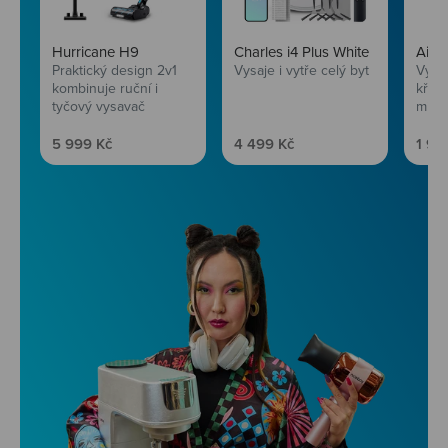
Hurricane H9
Charles i4 Plus White
AirF
Praktický design 2v1
Vysaje i vytře celý byt
Vychu
kombinuje ruční i
křup
tyčový vysavač
mini
Prodejní cena
Prodejní cena
Prod
5 999 Kč
4 499 Kč
1 99