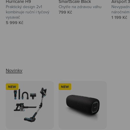
Hurricane H9
SmartScale Black
Airsport 
Praktický design 2v1
Chytře na zdravou váhu
Nevypadno
Prodejní cena
kombinuje ruční i tyčový
799 Kč
náročném 
Prodejní 
vysavač
1 199 Kč
Prodejní cena
5 999 Kč
Ahoj tady Niceboy
NEW
NEW