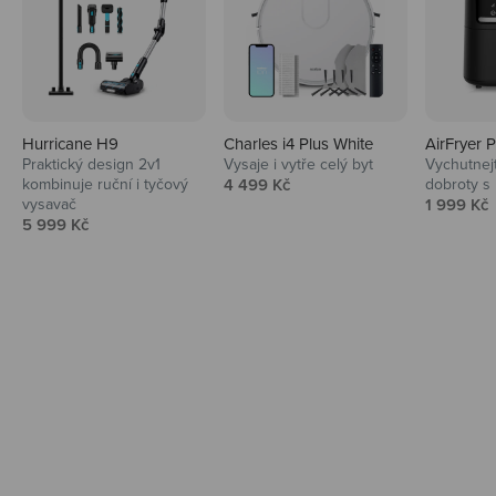
Hurricane H9
Charles i4 Plus White
AirFryer 
Audio
Praktický design 2v1
Vysaje i vytře celý byt
Vychutnej
Prodejní cena
kombinuje ruční i tyčový
4 499 Kč
dobroty s
Niceboy sluchátka a repráky ti padnou
Prodejní 
vysavač
1 999 Kč
do noty.
Prodejní cena
5 999 Kč
Prozkoumat