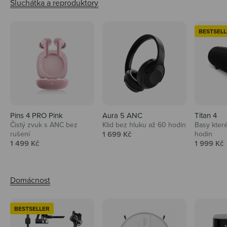
BESTSELL
Pins 4 PRO Pink
Aura 5 ANC
Titan 4
Čistý zvuk s ANC bez
Klid bez hluku až 60 hodin
Basy které
Prodejní cena
rušení
1 699 Kč
hodin
Prodejní cena
Prodejní 
1 499 Kč
1 999 Kč
BESTSELLER