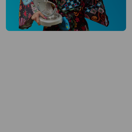
Niceboy ONE Ultra
Hlídá ti zdraví, spánek i pohyb a ještě k
tomu platí.
Prozkoumat
Péče o vlasy
Zbraň, co dodá tvým vlasům svěží vítr?
Péče o vlasy od Niceboye.