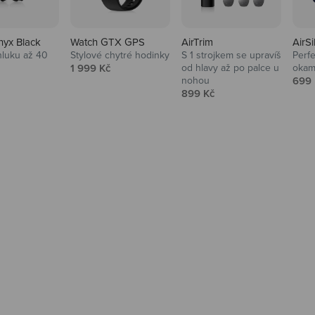
nyx Black
Watch GTX GPS
AirTrim
AirSi
hluku až 40
Stylové chytré hodinky
S 1 strojkem se upravíš
Perfe
Prodejní cena
1 999 Kč
od hlavy až po palce u
okam
 cena
Prod
nohou
699 
Prodejní cena
899 Kč