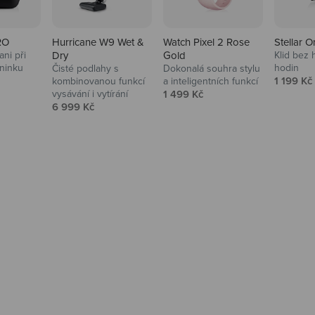
RO
Hurricane W9 Wet &
Watch Pixel 2 Rose
Stellar O
ni při
Dry
Gold
Klid bez 
ninku
hodin
Čisté podlahy s
Dokonalá souhra stylu
na
Prodejní
1 199 Kč
kombinovanou funkcí
a inteligentních funkcí
Prodejní cena
vysávání i vytírání
1 499 Kč
Prodejní cena
6 999 Kč