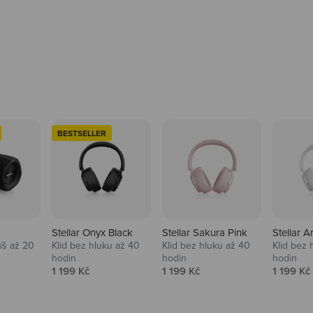
BESTSELLER
Stellar Onyx Black
Stellar Sakura Pink
Stellar A
tíš až 20
Klid bez hluku až 40
Klid bez hluku až 40
Klid bez 
hodin
hodin
hodin
na
Prodejní cena
Prodejní cena
Prodejní
1 199 Kč
1 199 Kč
1 199 Kč