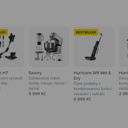
LER
BESTSELLER
e H7
Savory
Hurricane W9 Wet &
Hurr
ruční vysavač
Celokovový robot
Dry
Desi
 těle
hněte, mixuje, šlehá i
komp
Čisté podlahy s
 cena
č
míchá
úklid
kuchyně i
kombinovanou funkcí
Prodejní cena
Prod
5 999 Kč
2 99
vysávání i vytírání
Prodejní cena
6 999 Kč