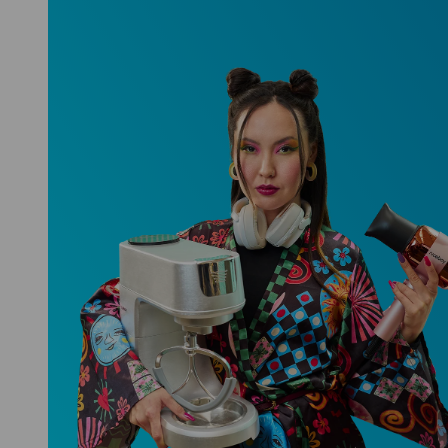
Niceboy ONE Ultra
Hlídá ti zdraví, spánek i pohyb a ještě
k tomu platí.