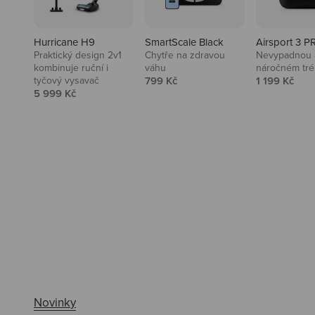
Hurricane H9
SmartScale Black
Airsport 3 P
Praktický design 2v1
Chytře na zdravou
Nevypadnou a
kombinuje ruční i
váhu
náročném tré
Prodejní cena
Prodejní ce
tyčový vysavač
799 Kč
1 199 Kč
Prodejní cena
5 999 Kč
Ahoj tady Niceboy