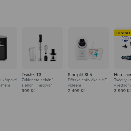
BESTSEL
Twister T3
Starlight SL5
Hurrican
i křupavé
Zvládnete sekání,
Dětská chůvička s HD
Tyčový i 
Domácnost
nimem
šlehání i mixování
videem
v jednom
Prodejní cena
Prodejní cena
Prodejní
999 Kč
2 499 Kč
3 999 K
Vysavače, parťáci do 
na
beauty péče.
Prozkoumat