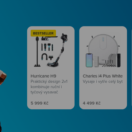
BESTSELLER
Hurricane H9
Charles i4 Plus White
Praktický design 2v1
Vysaje i vytře celý byt
kombinuje ruční i
tyčový vysavač
Prodejní cena
Prodejní cena
5 999 Kč
4 499 Kč
Péče o vlasy
Zbraň, co dodá tvým 
vítr? Péče o vlasy od