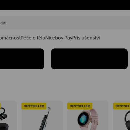
AKČNÍ SETY
náš happy
Oblíbené produkty teď
oduktů ve
najdeš v setu za lepší
kačky
omácnost
Péče o tělo
Niceboy Pay
Příslušenství
Koupit
BESTSELLER
BESTSELLER
BESTSEL