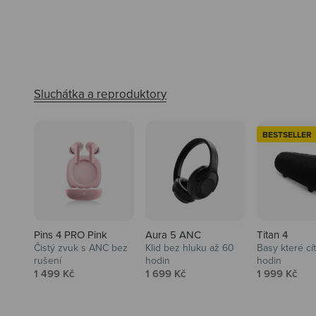
BESTSELLER
Pins 4 PRO Pink
Aura 5 ANC
Titan 4
Čistý zvuk s ANC bez
Klid bez hluku až 60
Basy které cí
rušení
hodin
hodin
Prodejní cena
Prodejní cena
Prodejní ce
1 499 Kč
1 699 Kč
1 999 Kč