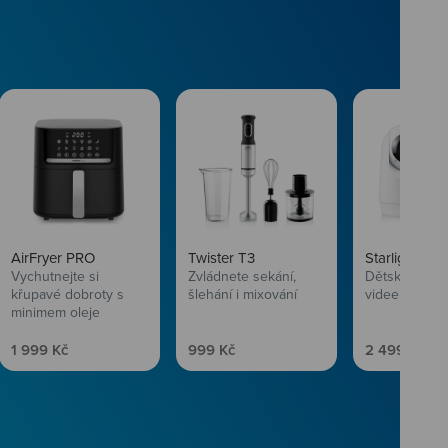
AirFryer PRO
Twister T3
Starlight SL
Vychutnejte si
Zvládnete sekání,
Dětská chůvi
křupavé dobroty s
šlehání i mixování
videem
minimem oleje
Prodejní cena
Prodejní cena
Prodejní ce
1 999 Kč
999 Kč
2 499 Kč
vlasům svěží
 Niceboye.