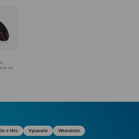
ce.
zva na
na
če o tělo
Vysavače
Wearables