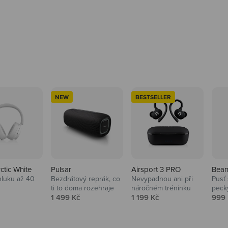
NEW
BESTSELLER
rctic White
Pulsar
Airsport 3 PRO
Bean
hluku až 40
Bezdrátový reprák, co
Nevypadnou ani při
Pusť 
ti to doma rozehraje
náročném tréninku
peck
 cena
Prodejní cena
Prodejní cena
Prod
1 499 Kč
1 199 Kč
999 