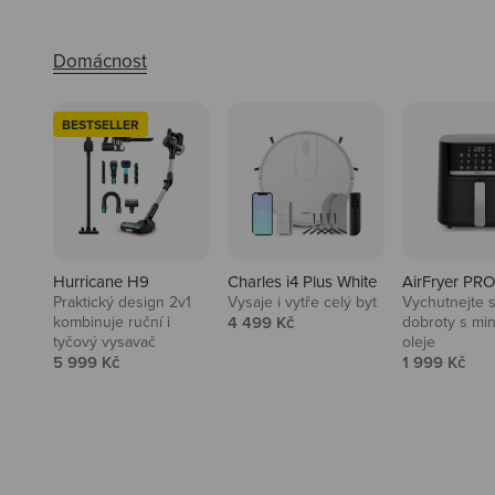
BESTSELLER
Hurricane H9
Charles i4 Plus White
AirFryer PRO
Praktický design 2v1
Vysaje i vytře celý byt
Vychutnejte s
Audio
Prodejní cena
kombinuje ruční i
4 499 Kč
dobroty s mi
tyčový vysavač
oleje
Niceboy sluchátka a repráky ti
Prodejní cena
Prodejní ce
5 999 Kč
1 999 Kč
padnou do noty.
Prozkoumat