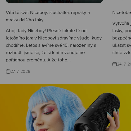
Vítá tě svět Niceboy: sluchátka, repráky a
Nicetobep
mraky dalšího taky
Vytvořili
Ahoj, tady Niceboy! Přesně takhle tě od
lásky, po
letošního jara v Niceboyi zdravíme všude, kudy
bezpečné
chodíme. Letos slavíme své 10. narozeniny a
ukázat s
rozhodli jsme se, že si k nim věnujeme
chce vzká
pořádnou proměnu. A že toho...
24. 7. 
27. 7. 2026