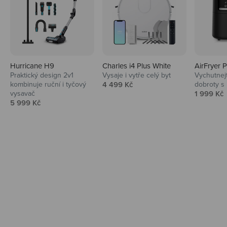
Hurricane H9
Charles i4 Plus White
AirFryer 
Audio
Praktický design 2v1
Vysaje i vytře celý byt
Vychutnej
Prodejní cena
kombinuje ruční i tyčový
4 499 Kč
dobroty s
Niceboy sluchátka a repráky ti padnou
Prodejní 
vysavač
1 999 Kč
do noty.
Prodejní cena
5 999 Kč
Prozkoumat