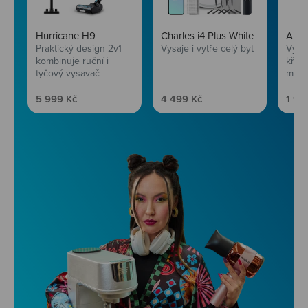
Hurricane H9
Charles i4 Plus White
AirF
Praktický design 2v1
Vysaje i vytře celý byt
Vychu
kombinuje ruční i
křup
tyčový vysavač
mini
Prodejní cena
Prodejní cena
Prod
5 999 Kč
4 499 Kč
1 99