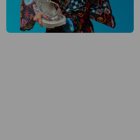
Niceboy ONE Ultra
Hlídá ti zdraví, spánek i pohyb a ještě k
tomu platí.
Prozkoumat
Péče o vlasy
Zbraň, co dodá tvým vlasům svěží vítr?
Péče o vlasy od Niceboye.