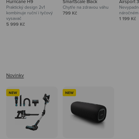
Hurricane H9
SmartScale Black
Airsport 
Praktický design 2v1
Chytře na zdravou váhu
Nevypadno
Prodejní cena
kombinuje ruční i tyčový
799 Kč
náročném 
Prodejní 
vysavač
1 199 Kč
Prodejní cena
5 999 Kč
Ahoj tady Niceboy
NEW
NEW