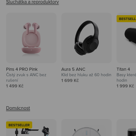
BESTSELL
Pins 4 PRO Pink
Aura 5 ANC
Titan 4
Čistý zvuk s ANC bez
Klid bez hluku až 60 hodin
Basy které
Prodejní cena
rušení
1 699 Kč
hodin
Prodejní cena
Prodejní 
1 499 Kč
1 999 Kč
BESTSELLER