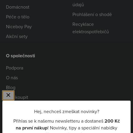
údajů
Domácnost
Prohlášení o shodě
Péče o tělo
Recyklace
Niceboy Pay
elektrospotřebičů
Akční sety
O společnosti
Podpora
O nás
Blog
Kde koupit
Spolupráce
Hej, nechceš zmeškat novinky?
Kariéra
Přihlas se k našemu newsletteru a dostaneš
200 Kč
Niceboy Pay
na první nákup
! Novinky, tipy a speciální nabídky