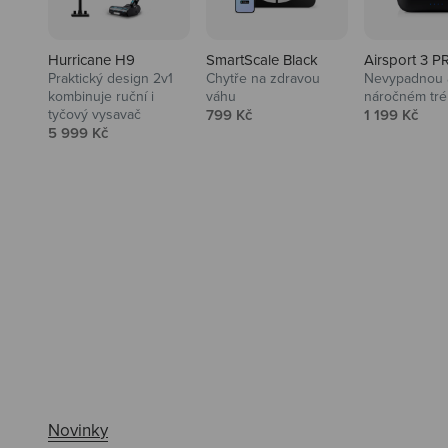
Hurricane H9
SmartScale Black
Airsport 3 P
Praktický design 2v1
Chytře na zdravou
Nevypadnou a
kombinuje ruční i
váhu
náročném tré
Prodejní cena
Prodejní ce
tyčový vysavač
799 Kč
1 199 Kč
Prodejní cena
5 999 Kč
Ahoj tady Niceboy