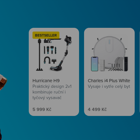
BESTSELLER
Hurricane H9
Charles i4 Plus White
Praktický design 2v1
Vysaje i vytře celý byt
kombinuje ruční i
tyčový vysavač
Prodejní cena
Prodejní cena
5 999 Kč
4 499 Kč
Péče o vlasy
Zbraň, co dodá tvým 
vítr? Péče o vlasy od