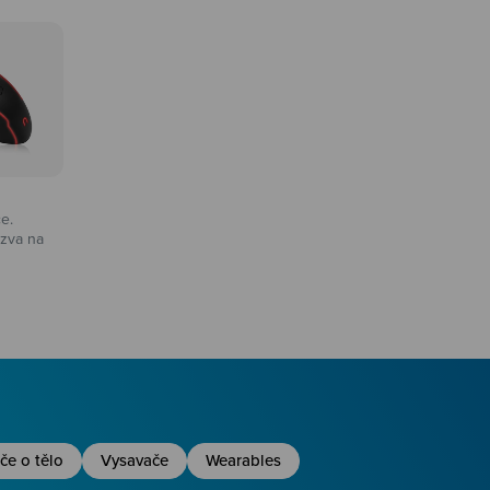
ce.
zva na
na
če o tělo
Vysavače
Wearables