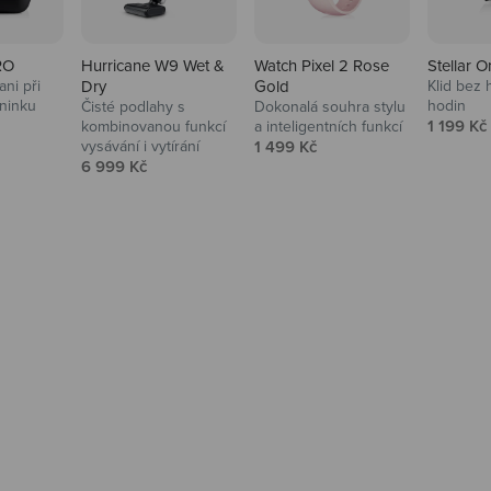
RO
Hurricane W9 Wet &
Watch Pixel 2 Rose
Stellar O
ni při
Dry
Gold
Klid bez 
ninku
hodin
Čisté podlahy s
Dokonalá souhra stylu
na
Prodejní
1 199 Kč
kombinovanou funkcí
a inteligentních funkcí
Prodejní cena
vysávání i vytírání
1 499 Kč
Prodejní cena
6 999 Kč