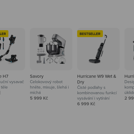
LER
BESTSELLER
e H7
Savory
Hurricane W9 Wet &
Hurr
ruční vysavač
Celokovový robot
Dry
Desi
 těle
hněte, mixuje, šlehá i
komp
Čisté podlahy s
 cena
č
míchá
úklid
kuchyně i
kombinovanou funkcí
Prodejní cena
Prod
5 999 Kč
2 99
vysávání i vytírání
Prodejní cena
6 999 Kč