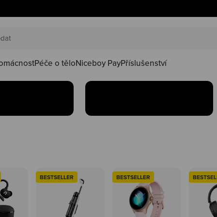
AKČNÍ SETY
náš happy
Oblíbené produkty teď
oduktů ve
najdeš v setu za lepší
kačky
omácnost
Péče o tělo
Niceboy Pay
Příslušenství
Koupit
BESTSELLER
BESTSELLER
BESTSEL