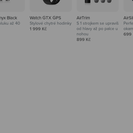
nyx Black
Watch GTX GPS
AirTrim
AirSi
hluku až 40
Stylové chytré hodinky
S 1 strojkem se upravíš
Perfe
Prodejní cena
1 999 Kč
od hlavy až po palce u
okam
 cena
Prod
nohou
699 
Prodejní cena
899 Kč