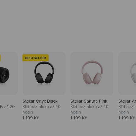
BESTSELLER
Stellar Onyx Black
Stellar Sakura Pink
Stellar A
tíš až 20
Klid bez hluku až 40
Klid bez hluku až 40
Klid bez 
hodin
hodin
hodin
na
Prodejní cena
Prodejní cena
Prodejní
1 199 Kč
1 199 Kč
1 199 Kč