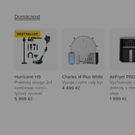
BESTSELLER
Hurricane H9
Charles i4 Plus White
AirFryer PRO
Praktický design 2v1
Vysaje i vytře celý byt
Vychutnejte s
Audio
Prodejní cena
kombinuje ruční i
4 499 Kč
dobroty s mi
tyčový vysavač
oleje
Niceboy sluchátka a repráky ti
Prodejní cena
Prodejní ce
5 999 Kč
1 999 Kč
padnou do noty.
Prozkoumat