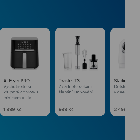
AirFryer PRO
Twister T3
Starlight SL
Vychutnejte si
Zvládnete sekání,
Dětská chůvi
křupavé dobroty s
šlehání i mixování
videem
minimem oleje
Prodejní cena
Prodejní cena
Prodejní ce
1 999 Kč
999 Kč
2 499 Kč
vlasům svěží
 Niceboye.