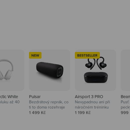
NEW
BESTSELLER
rctic White
Pulsar
Airsport 3 PRO
Bean
hluku až 40
Bezdrátový reprák, co
Nevypadnou ani při
Pusť 
ti to doma rozehraje
náročném tréninku
peck
 cena
Prodejní cena
Prodejní cena
Prod
1 499 Kč
1 199 Kč
999 