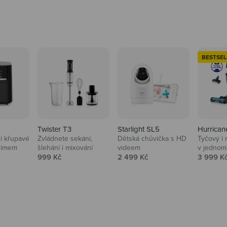
BESTSEL
Twister T3
Starlight SL5
Hurrican
i křupavé
Zvládnete sekání,
Dětská chůvička s HD
Tyčový i 
Domácnost
nimem
šlehání i mixování
videem
v jednom
Prodejní cena
Prodejní cena
Prodejní
999 Kč
2 499 Kč
3 999 K
Vysavače, parťáci do 
na
beauty péče.
Prozkoumat