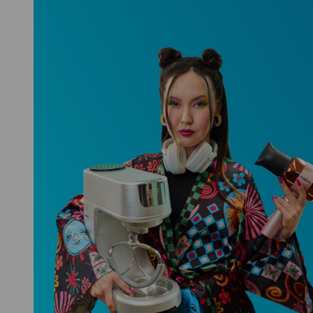
Niceboy ONE Ultra
Hlídá ti zdraví, spánek i pohyb a ještě
k tomu platí.