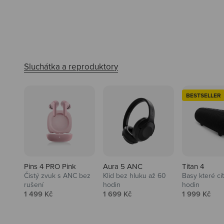
BESTSELLER
Pins 4 PRO Pink
Aura 5 ANC
Titan 4
Čistý zvuk s ANC bez
Klid bez hluku až 60
Basy které cí
rušení
hodin
hodin
Prodejní cena
Prodejní cena
Prodejní ce
1 499 Kč
1 699 Kč
1 999 Kč