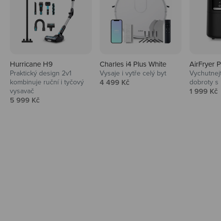
Hurricane H9
Charles i4 Plus White
AirFryer 
Audio
Praktický design 2v1
Vysaje i vytře celý byt
Vychutnej
Prodejní cena
kombinuje ruční i tyčový
4 499 Kč
dobroty s
Niceboy sluchátka a repráky ti padnou
Prodejní 
vysavač
1 999 Kč
do noty.
Prodejní cena
5 999 Kč
Prozkoumat