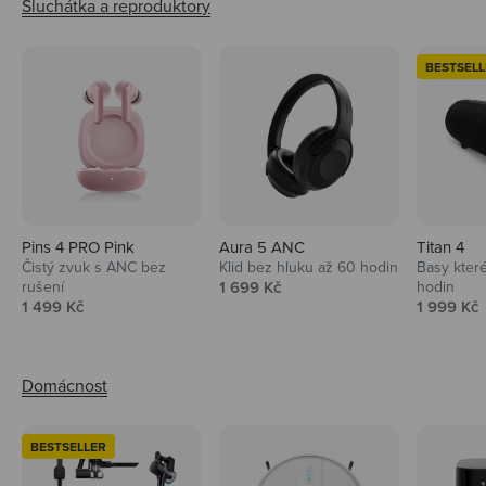
BESTSELL
Pins 4 PRO Pink
Aura 5 ANC
Titan 4
Čistý zvuk s ANC bez
Klid bez hluku až 60 hodin
Basy které
Prodejní cena
rušení
1 699 Kč
hodin
Prodejní cena
Prodejní 
1 499 Kč
1 999 Kč
BESTSELLER