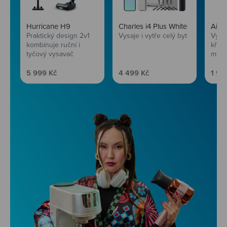
Hurricane H9
Charles i4 Plus White
AirF
Praktický design 2v1
Vysaje i vytře celý byt
Vychu
kombinuje ruční i
křup
tyčový vysavač
mini
Prodejní cena
Prodejní cena
Prod
5 999 Kč
4 499 Kč
1 99