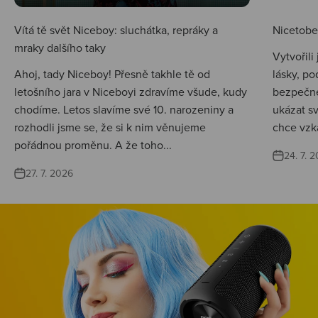
Vítá tě svět Niceboy: sluchátka, repráky a
Nicetobep
mraky dalšího taky
Vytvořili
Ahoj, tady Niceboy! Přesně takhle tě od
lásky, po
letošního jara v Niceboyi zdravíme všude, kudy
bezpečné
chodíme. Letos slavíme své 10. narozeniny a
ukázat s
rozhodli jsme se, že si k nim věnujeme
chce vzká
pořádnou proměnu. A že toho...
24. 7. 
27. 7. 2026