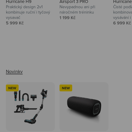
Hurricane H9
Airsport 3 PRO
Hurrican
Praktický design 2v1
Nevypadnou ani při
Čisté podl
kombinuje ruční i tyčový
náročném tréninku
kombinova
Prodejní cena
vysavač
1 199 Kč
vysávání i 
Prodejní cena
Prodejní 
5 999 Kč
6 999 Kč
Ahoj tady Niceboy
NEW
NEW