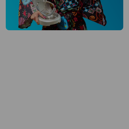
Niceboy ONE Ultra
Hlídá ti zdraví, spánek i pohyb a ještě k
tomu platí.
Prozkoumat
Péče o vlasy
Zbraň, co dodá tvým vlasům svěží vítr?
Péče o vlasy od Niceboye.