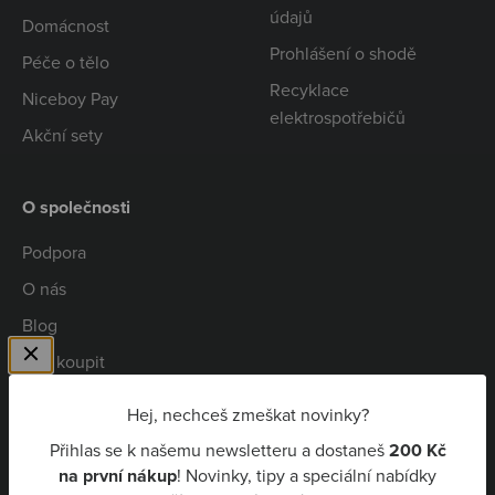
údajů
Domácnost
Prohlášení o shodě
Péče o tělo
Recyklace
Niceboy Pay
elektrospotřebičů
Akční sety
O společnosti
Podpora
O nás
Blog
Kde koupit
Spolupráce
Hej, nechceš zmeškat novinky?
Kariéra
Přihlas se k našemu newsletteru a dostaneš
200 Kč
Niceboy Pay
na první nákup
! Novinky, tipy a speciální nabídky