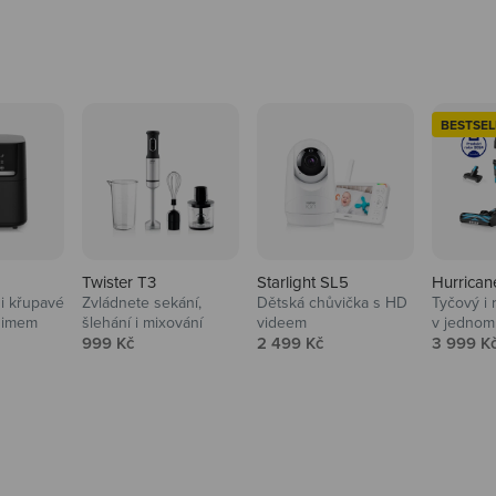
BESTSEL
Twister T3
Starlight SL5
Hurrican
i křupavé
Zvládnete sekání,
Dětská chůvička s HD
Tyčový i 
Domácnost
nimem
šlehání i mixování
videem
v jednom
Prodejní cena
Prodejní cena
Prodejní
999 Kč
2 499 Kč
3 999 K
Vysavače, parťáci do 
na
beauty péče.
Prozkoumat