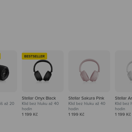
BESTSELLER
Stellar Onyx Black
Stellar Sakura Pink
Stellar A
tíš až 20
Klid bez hluku až 40
Klid bez hluku až 40
Klid bez 
hodin
hodin
hodin
na
Prodejní cena
Prodejní cena
Prodejní
1 199 Kč
1 199 Kč
1 199 Kč