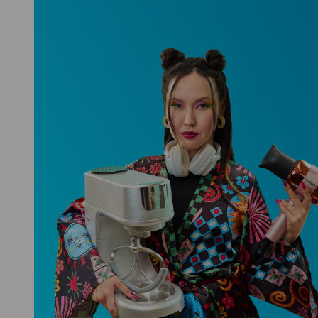
Niceboy ONE Ultra
Hlídá ti zdraví, spánek i pohyb a ještě
k tomu platí.