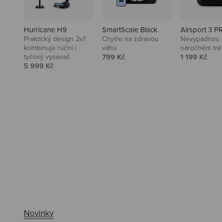
Hurricane H9
SmartScale Black
Airsport 3 P
Praktický design 2v1
Chytře na zdravou
Nevypadnou a
kombinuje ruční i
váhu
náročném tré
Prodejní cena
Prodejní ce
tyčový vysavač
799 Kč
1 199 Kč
Prodejní cena
5 999 Kč
Ahoj tady Niceboy