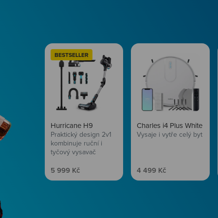
BESTSELLER
Hurricane H9
Charles i4 Plus White
Praktický design 2v1
Vysaje i vytře celý byt
kombinuje ruční i
tyčový vysavač
Prodejní cena
Prodejní cena
5 999 Kč
4 499 Kč
Péče o vlasy
Zbraň, co dodá tvým 
vítr? Péče o vlasy od