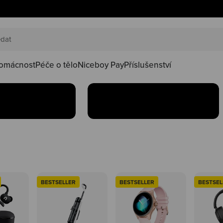
AKČNÍ SETY
náš happy
Oblíbené produkty teď
oduktů ve
najdeš v setu za lepší
kačky
omácnost
Péče o tělo
Niceboy Pay
Příslušenství
Koupit
BESTSELLER
BESTSELLER
BESTSEL