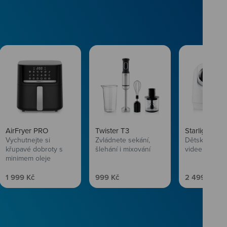
AirFryer PRO
Twister T3
Starlight SL
Vychutnejte si
Zvládnete sekání,
Dětská chůvi
křupavé dobroty s
šlehání i mixování
videem
minimem oleje
Prodejní cena
Prodejní cena
Prodejní ce
1 999 Kč
999 Kč
2 499 Kč
vlasům svěží
 Niceboye.