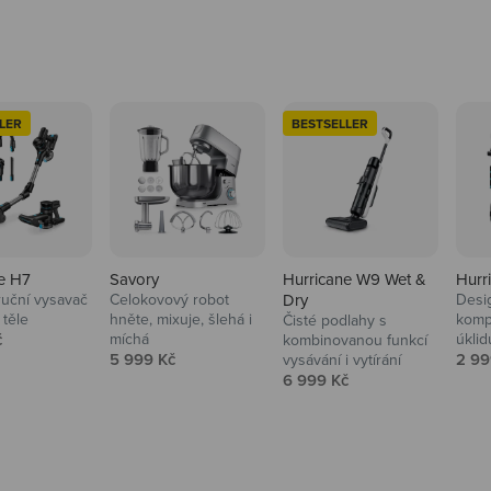
LER
BESTSELLER
e H7
Savory
Hurricane W9 Wet &
Hurr
ruční vysavač
Celokovový robot
Dry
Desi
 těle
hněte, mixuje, šlehá i
komp
Čisté podlahy s
 cena
č
míchá
úklid
kuchyně i
kombinovanou funkcí
Prodejní cena
Prod
5 999 Kč
2 99
vysávání i vytírání
Prodejní cena
6 999 Kč