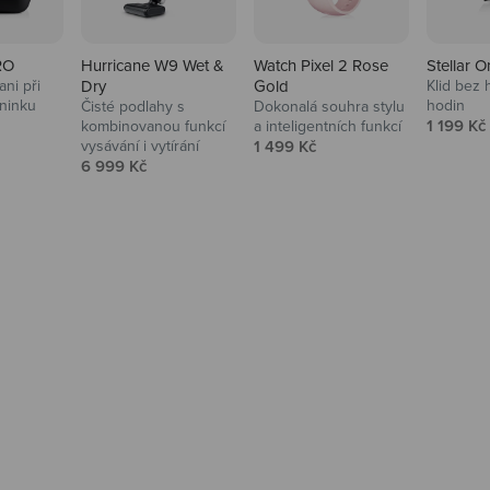
RO
Hurricane W9 Wet &
Watch Pixel 2 Rose
Stellar O
ni při
Dry
Gold
Klid bez 
ninku
hodin
Čisté podlahy s
Dokonalá souhra stylu
na
Prodejní
1 199 Kč
kombinovanou funkcí
a inteligentních funkcí
Prodejní cena
vysávání i vytírání
1 499 Kč
Prodejní cena
6 999 Kč