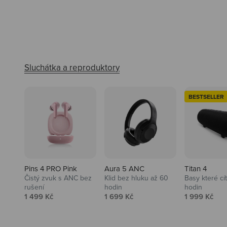
BESTSELLER
Pins 4 PRO Pink
Aura 5 ANC
Titan 4
Čistý zvuk s ANC bez
Klid bez hluku až 60
Basy které cí
rušení
hodin
hodin
Prodejní cena
Prodejní cena
Prodejní ce
1 499 Kč
1 699 Kč
1 999 Kč