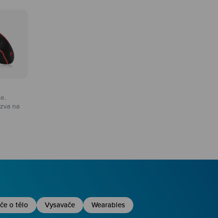
ce.
zva na
na
če o tělo
Vysavače
Wearables