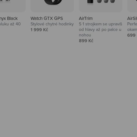
nyx Black
Watch GTX GPS
AirTrim
AirSi
hluku až 40
Stylové chytré hodinky
S 1 strojkem se upravíš
Perfe
Prodejní cena
1 999 Kč
od hlavy až po palce u
okam
 cena
Prod
nohou
699 
Prodejní cena
899 Kč