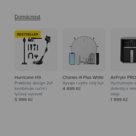
BESTSELLER
Hurricane H9
Charles i4 Plus White
AirFryer PRO
Praktický design 2v1
Vysaje i vytře celý byt
Vychutnejte s
Audio
Prodejní cena
kombinuje ruční i
4 499 Kč
dobroty s mi
tyčový vysavač
oleje
Niceboy sluchátka a repráky ti
Prodejní cena
Prodejní ce
5 999 Kč
1 999 Kč
padnou do noty.
Prozkoumat