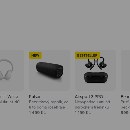
NEW
BESTSELLER
rctic White
Pulsar
Airsport 3 PRO
Bean
hluku až 40
Bezdrátový reprák, co
Nevypadnou ani při
Pusť 
ti to doma rozehraje
náročném tréninku
peck
 cena
Prodejní cena
Prodejní cena
Prod
1 499 Kč
1 199 Kč
999 