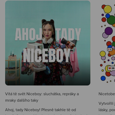
Vítá tě svět Niceboy: sluchátka, repráky a
Nicetobep
mraky dalšího taky
Vytvořili
Ahoj, tady Niceboy! Přesně takhle tě od
lásky, po