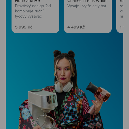
Hurricane H9
Charles i4 Plus White
AirF
Praktický design 2v1
Vysaje i vytře celý byt
Vychu
kombinuje ruční i
křup
tyčový vysavač
mini
Prodejní cena
Prodejní cena
Prod
5 999 Kč
4 499 Kč
1 99
Niceboy ONE Ultra