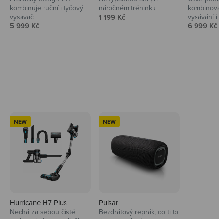
kombinuje ruční i tyčový
náročném tréninku
kombinova
Prodejní cena
vysavač
1 199 Kč
vysávání i 
Prodejní cena
Prodejní 
5 999 Kč
6 999 Kč
Ahoj tady Niceboy
NEW
NEW
Hurricane H7 Plus
Pulsar
Nechá za sebou čisté
Bezdrátový reprák, co ti to