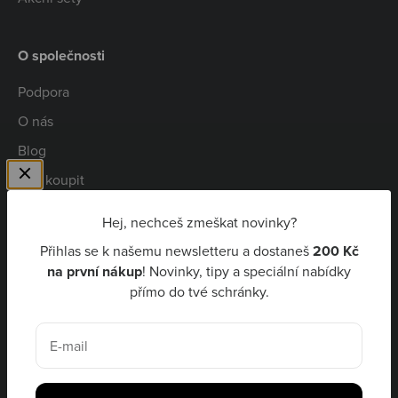
O společnosti
Podpora
O nás
Blog
Kde koupit
Spolupráce
Hej, nechceš zmeškat novinky?
Kariéra
Přihlas se k našemu newsletteru a dostaneš
200 Kč
Niceboy Pay
na první nákup
! Novinky, tipy a speciální nabídky
přímo do tvé schránky.
CZK Kč
E-mail