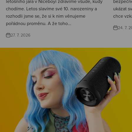
letošního jara v Niceboyi zdravíme všude, kudy
bezpečné
chodíme. Letos slavíme své 10. narozeniny a
ukázat s
rozhodli jsme se, že si k nim věnujeme
chce vzká
pořádnou proměnu. A že toho...
24. 7. 
27. 7. 2026