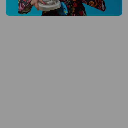
Hlídá ti zdraví, spánek i pohyb a ještě k
tomu platí.
Prozkoumat
Péče o vlasy
Zbraň, co dodá tvým vlasům svěží vítr?
Péče o vlasy od Niceboye.
Prozkoumat