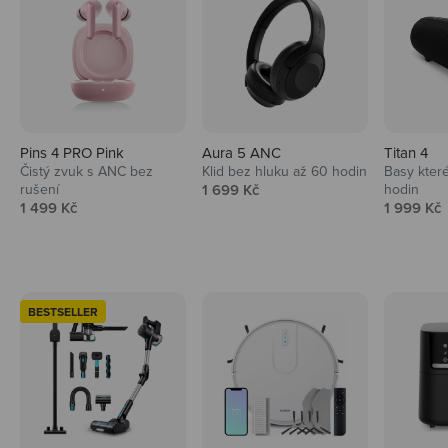
Pins 4 PRO Pink
Aura 5 ANC
Titan 4
Čistý zvuk s ANC bez
Klid bez hluku až 60 hodin
Basy které
Prodejní cena
rušení
1 699 Kč
hodin
Prodejní cena
Prodejní 
1 499 Kč
1 999 Kč
BESTSELLER