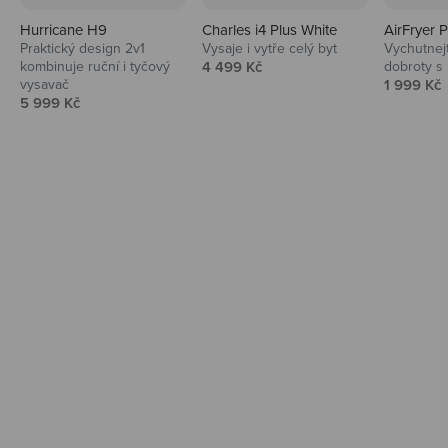
Hurricane H9
Charles i4 Plus White
AirFryer 
Audio
Praktický design 2v1
Vysaje i vytře celý byt
Vychutnej
Prodejní cena
kombinuje ruční i tyčový
4 499 Kč
dobroty s
Niceboy sluchátka a repráky ti padnou
Prodejní 
vysavač
1 999 Kč
do noty.
Prodejní cena
5 999 Kč
Prozkoumat
Domácnost
Vysavače, parťáci do kuchyně i beauty
péče.