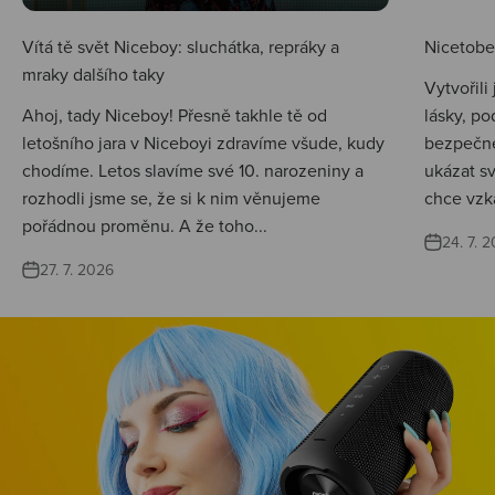
Vítá tě svět Niceboy: sluchátka, repráky a
Nicetobep
mraky dalšího taky
Vytvořili
Ahoj, tady Niceboy! Přesně takhle tě od
lásky, po
letošního jara v Niceboyi zdravíme všude, kudy
bezpečné
chodíme. Letos slavíme své 10. narozeniny a
ukázat s
rozhodli jsme se, že si k nim věnujeme
chce vzká
pořádnou proměnu. A že toho...
24. 7. 
27. 7. 2026