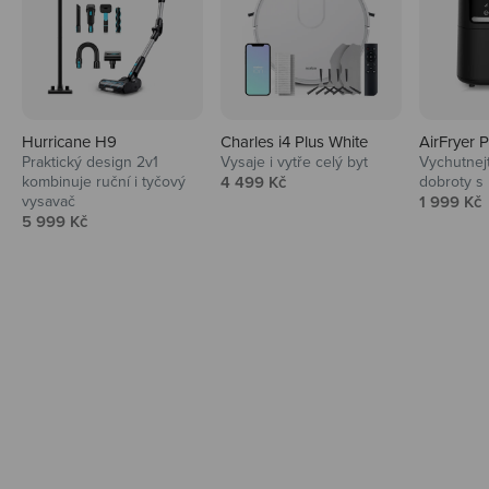
Hurricane H9
Charles i4 Plus White
AirFryer 
Audio
Praktický design 2v1
Vysaje i vytře celý byt
Vychutnej
Prodejní cena
kombinuje ruční i tyčový
4 499 Kč
dobroty s
Niceboy sluchátka a repráky ti padnou
Prodejní 
vysavač
1 999 Kč
do noty.
Prodejní cena
5 999 Kč
Prozkoumat