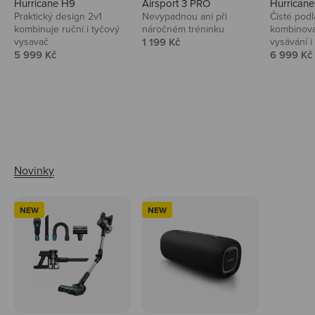
Hurricane H9
Airsport 3 PRO
Hurrican
Praktický design 2v1
Nevypadnou ani při
Čisté podl
kombinuje ruční i tyčový
náročném tréninku
kombinova
Prodejní cena
vysavač
1 199 Kč
vysávání i 
Prodejní cena
Prodejní 
5 999 Kč
6 999 Kč
Ahoj tady Niceboy
NEW
NEW