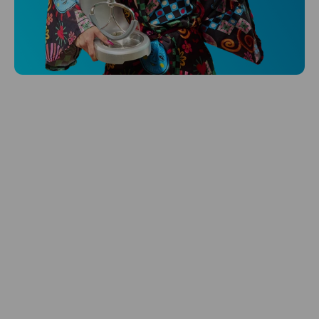
Niceboy ONE Ultra
Hlídá ti zdraví, spánek i pohyb a ještě k
tomu platí.
Prozkoumat
Péče o vlasy
Zbraň, co dodá tvým vlasům svěží vítr?
Péče o vlasy od Niceboye.