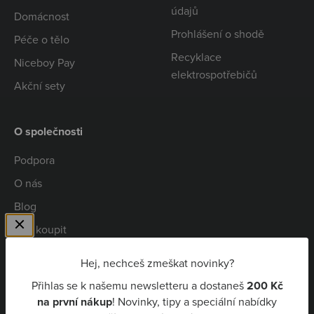
údajů
Domácnost
Prohlášení o shodě
Péče o tělo
Recyklace
Niceboy Pay
elektrospotřebičů
Akční sety
O společnosti
Podpora
O nás
Blog
Kde koupit
Spolupráce
Hej, nechceš zmeškat novinky?
Kariéra
Přihlas se k našemu newsletteru a dostaneš
200 Kč
Niceboy Pay
na první nákup
! Novinky, tipy a speciální nabídky