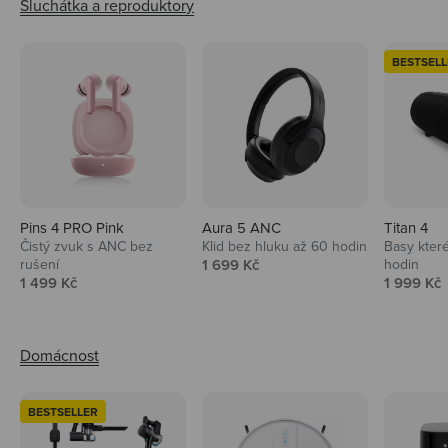
BESTSELL
Pins 4 PRO Pink
Aura 5 ANC
Titan 4
Čistý zvuk s ANC bez
Klid bez hluku až 60 hodin
Basy které
Prodejní cena
rušení
1 699 Kč
hodin
Prodejní cena
Prodejní 
1 499 Kč
1 999 Kč
BESTSELLER