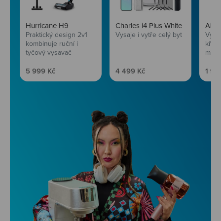
Hurricane H9
Charles i4 Plus White
AirF
Praktický design 2v1
Vysaje i vytře celý byt
Vychu
kombinuje ruční i
křup
tyčový vysavač
mini
Prodejní cena
Prodejní cena
Prod
5 999 Kč
4 499 Kč
1 99