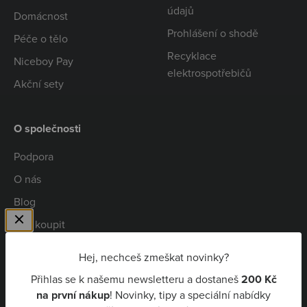
údajů
Domácnost
Prohlášení o shodě
Péče o tělo
Recyklace
Niceboy Pay
elektrospotřebičů
Akční sety
O společnosti
Podpora
O nás
Blog
Kde koupit
Spolupráce
Hej, nechceš zmeškat novinky?
Kariéra
Přihlas se k našemu newsletteru a dostaneš
200 Kč
Niceboy Pay
na první nákup
! Novinky, tipy a speciální nabídky