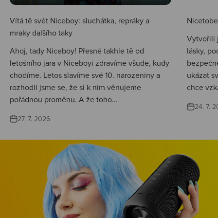
Vítá tě svět Niceboy: sluchátka, repráky a
Nicetobep
mraky dalšího taky
Vytvořili
Ahoj, tady Niceboy! Přesně takhle tě od
lásky, po
letošního jara v Niceboyi zdravíme všude, kudy
bezpečné
chodíme. Letos slavíme své 10. narozeniny a
ukázat s
rozhodli jsme se, že si k nim věnujeme
chce vzká
pořádnou proměnu. A že toho...
24. 7. 
27. 7. 2026