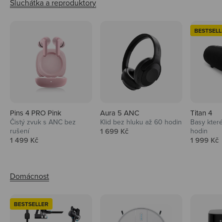
BESTSELL
Pins 4 PRO Pink
Aura 5 ANC
Titan 4
Čistý zvuk s ANC bez
Klid bez hluku až 60 hodin
Basy které
Prodejní cena
rušení
1 699 Kč
hodin
Prodejní cena
Prodejní 
1 499 Kč
1 999 Kč
BESTSELLER