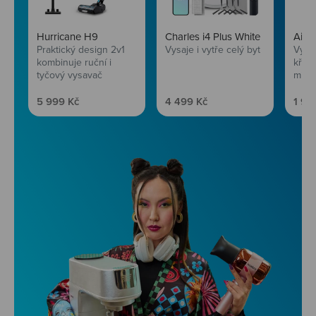
Hurricane H9
Charles i4 Plus White
AirF
Praktický design 2v1
Vysaje i vytře celý byt
Vychu
kombinuje ruční i
křup
tyčový vysavač
mini
Prodejní cena
Prodejní cena
Prod
5 999 Kč
4 499 Kč
1 99