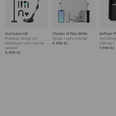
Hurricane H9
Charles i4 Plus White
AirFryer 
Audio
Praktický design 2v1
Vysaje i vytře celý byt
Vychutnej
Prodejní cena
kombinuje ruční i tyčový
4 499 Kč
dobroty s
Niceboy sluchátka a repráky ti padnou
Prodejní 
vysavač
1 999 Kč
do noty.
Prodejní cena
5 999 Kč
Prozkoumat