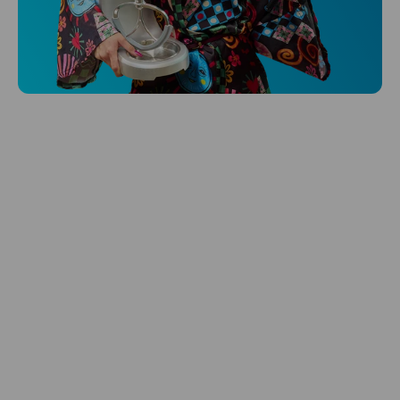
Niceboy ONE Ultra
Hlídá ti zdraví, spánek i pohyb a ještě k
tomu platí.
Prozkoumat
Péče o vlasy
Zbraň, co dodá tvým vlasům svěží vítr?
Péče o vlasy od Niceboye.