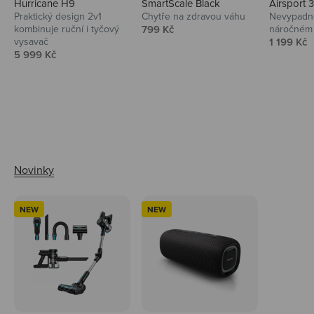
Hurricane H9
SmartScale Black
Airsport 
Praktický design 2v1
Chytře na zdravou váhu
Nevypadno
Prodejní cena
kombinuje ruční i tyčový
799 Kč
náročném 
Prodejní 
vysavač
1 199 Kč
Prodejní cena
5 999 Kč
Ahoj tady Niceboy
NEW
NEW