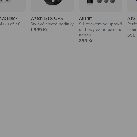
nyx Black
Watch GTX GPS
AirTrim
AirSi
hluku až 40
Stylové chytré hodinky
S 1 strojkem se upravíš
Perfe
Prodejní cena
1 999 Kč
od hlavy až po palce u
okam
 cena
Prod
nohou
699 
Prodejní cena
899 Kč