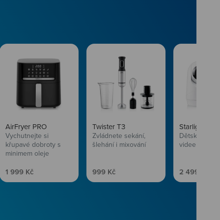
AirFryer PRO
Twister T3
Starlight SL
Vychutnejte si
Zvládnete sekání,
Dětská chůvi
křupavé dobroty s
šlehání i mixování
videem
minimem oleje
Prodejní cena
Prodejní cena
Prodejní ce
1 999 Kč
999 Kč
2 499 Kč
vlasům svěží
 Niceboye.