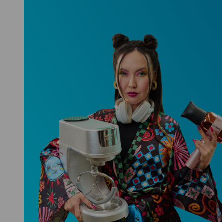
Niceboy ONE Ultra
Hlídá ti zdraví, spánek i pohyb a ještě
k tomu platí.