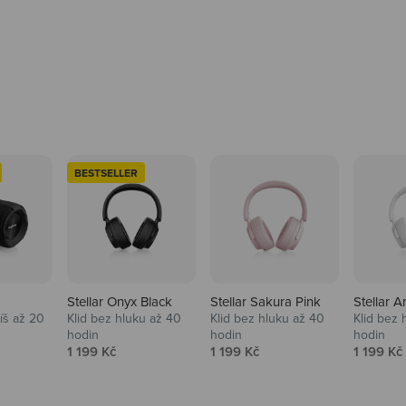
BESTSELLER
Stellar Onyx Black
Stellar Sakura Pink
Stellar A
tíš až 20
Klid bez hluku až 40
Klid bez hluku až 40
Klid bez 
hodin
hodin
hodin
na
Prodejní cena
Prodejní cena
Prodejní
1 199 Kč
1 199 Kč
1 199 Kč