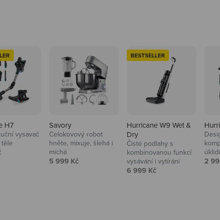
LER
BESTSELLER
e H7
Savory
Hurricane W9 Wet &
Hurr
ruční vysavač
Celokovový robot
Dry
Desi
 těle
hněte, mixuje, šlehá i
komp
Čisté podlahy s
 cena
č
míchá
úklid
kuchyně i
kombinovanou funkcí
Prodejní cena
Prod
5 999 Kč
2 99
vysávání i vytírání
Prodejní cena
6 999 Kč