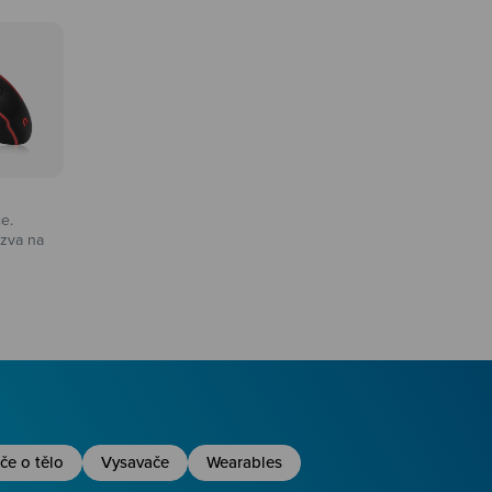
ce.
zva na
na
če o tělo
Vysavače
Wearables