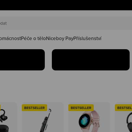
AKČNÍ SETY
náš happy
Oblíbené produkty teď
oduktů ve
najdeš v setu za lepší
kačky
omácnost
Péče o tělo
Niceboy Pay
Příslušenství
Koupit
BESTSELLER
BESTSELLER
BESTSEL