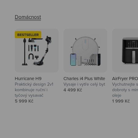
BESTSELLER
Hurricane H9
Charles i4 Plus White
AirFryer PRO
Praktický design 2v1
Vysaje i vytře celý byt
Vychutnejte s
Audio
Prodejní cena
kombinuje ruční i
4 499 Kč
dobroty s mi
tyčový vysavač
oleje
Niceboy sluchátka a repráky ti
Prodejní cena
Prodejní ce
5 999 Kč
1 999 Kč
padnou do noty.
Prozkoumat