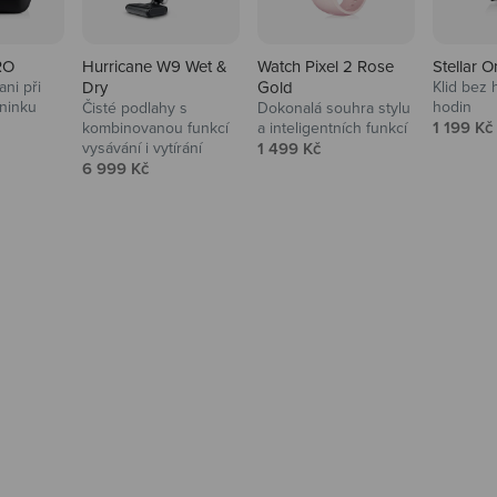
RO
Hurricane W9 Wet &
Watch Pixel 2 Rose
Stellar O
ni při
Dry
Gold
Klid bez 
ninku
hodin
Čisté podlahy s
Dokonalá souhra stylu
na
Prodejní
1 199 Kč
kombinovanou funkcí
a inteligentních funkcí
Prodejní cena
vysávání i vytírání
1 499 Kč
Prodejní cena
6 999 Kč