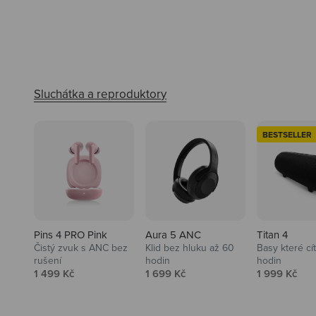
BESTSELLER
Pins 4 PRO Pink
Aura 5 ANC
Titan 4
Čistý zvuk s ANC bez
Klid bez hluku až 60
Basy které cí
rušení
hodin
hodin
Prodejní cena
Prodejní cena
Prodejní ce
1 499 Kč
1 699 Kč
1 999 Kč