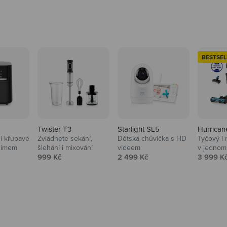
BESTSEL
Twister T3
Starlight SL5
Hurrican
i křupavé
Zvládnete sekání,
Dětská chůvička s HD
Tyčový i 
Domácnost
nimem
šlehání i mixování
videem
v jednom
Prodejní cena
Prodejní cena
Prodejní
999 Kč
2 499 Kč
3 999 K
Vysavače, parťáci do 
na
beauty péče.
Prozkoumat