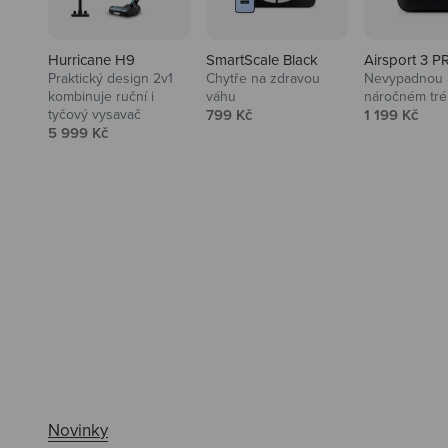
Hurricane H9
SmartScale Black
Airsport 3 P
Praktický design 2v1
Chytře na zdravou
Nevypadnou a
kombinuje ruční i
váhu
náročném tré
Prodejní cena
Prodejní ce
tyčový vysavač
799 Kč
1 199 Kč
Prodejní cena
5 999 Kč
Ahoj tady Niceboy