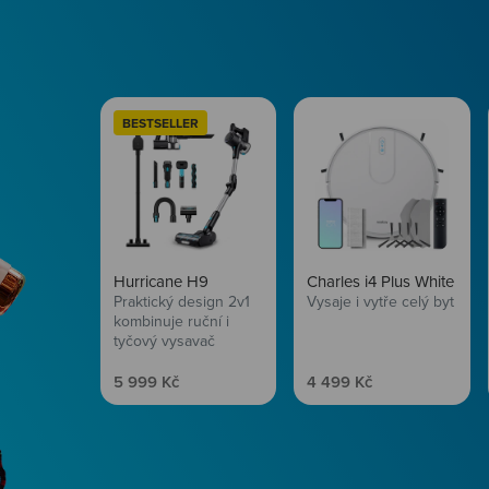
BESTSELLER
Hurricane H9
Charles i4 Plus White
Praktický design 2v1
Vysaje i vytře celý byt
kombinuje ruční i
tyčový vysavač
Prodejní cena
Prodejní cena
5 999 Kč
4 499 Kč
Péče o vlasy
Zbraň, co dodá tvým 
vítr? Péče o vlasy od