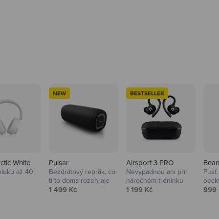
NEW
BESTSELLER
rctic White
Pulsar
Airsport 3 PRO
Bean
hluku až 40
Bezdrátový reprák, co
Nevypadnou ani při
Pusť 
ti to doma rozehraje
náročném tréninku
peck
 cena
Prodejní cena
Prodejní cena
Prod
1 499 Kč
1 199 Kč
999 