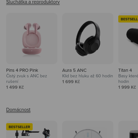
BESTSELL
Pins 4 PRO Pink
Aura 5 ANC
Titan 4
Čistý zvuk s ANC bez
Klid bez hluku až 60 hodin
Basy které
Prodejní cena
rušení
1 699 Kč
hodin
Prodejní cena
Prodejní 
1 499 Kč
1 999 Kč
BESTSELLER