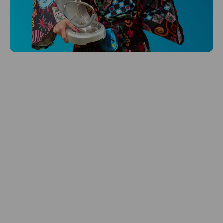
Niceboy ONE Ultra
Hlídá ti zdraví, spánek i pohyb a ještě k
tomu platí.
Prozkoumat
Péče o vlasy
Zbraň, co dodá tvým vlasům svěží vítr?
Péče o vlasy od Niceboye.