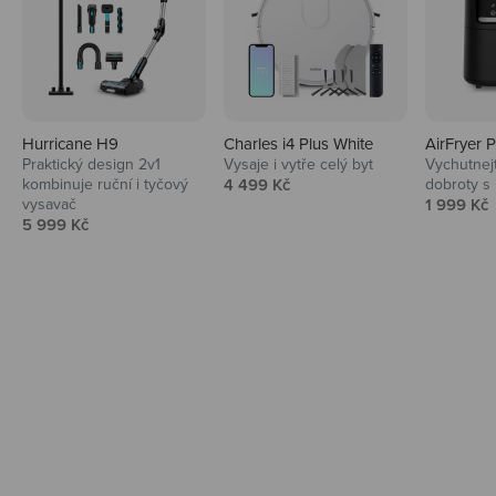
Hurricane H9
Charles i4 Plus White
AirFryer 
Audio
Praktický design 2v1
Vysaje i vytře celý byt
Vychutnej
Prodejní cena
kombinuje ruční i tyčový
4 499 Kč
dobroty s
Niceboy sluchátka a repráky ti padnou
Prodejní 
vysavač
1 999 Kč
do noty.
Prodejní cena
5 999 Kč
Prozkoumat