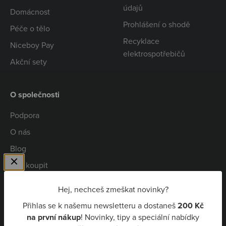
údajů
Domácnost
Prohlášení o shodě
Péče o tělo
Recyklace
Niceboy Pay
elektrospotřebičů
Akční sety
O společnosti
Podpora
O nás
Blog
Kde koupit
Spolupráce
Hej, nechceš zmeškat novinky?
Kariéra
Přihlas se k našemu newsletteru a dostaneš
200 Kč
Niceboy Pay
na první nákup
! Novinky, tipy a speciální nabídky