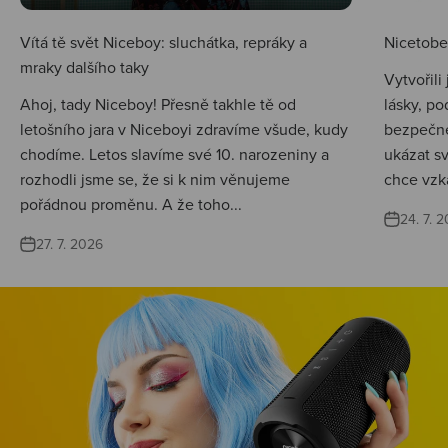
Vítá tě svět Niceboy: sluchátka, repráky a
Nicetobep
mraky dalšího taky
Vytvořili
Ahoj, tady Niceboy! Přesně takhle tě od
lásky, po
letošního jara v Niceboyi zdravíme všude, kudy
bezpečné
chodíme. Letos slavíme své 10. narozeniny a
ukázat s
rozhodli jsme se, že si k nim věnujeme
chce vzká
pořádnou proměnu. A že toho...
24. 7. 
27. 7. 2026