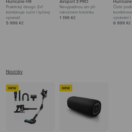
Hurricane H9
Airsport 3 PRO
Hurrican
Praktický design 2v1
Nevypadnou ani při
Čisté podl
kombinuje ruční i tyčový
náročném tréninku
kombinova
Prodejní cena
vysavač
1 199 Kč
vysávání i 
Prodejní cena
Prodejní 
5 999 Kč
6 999 Kč
Ahoj tady Niceboy
NEW
NEW