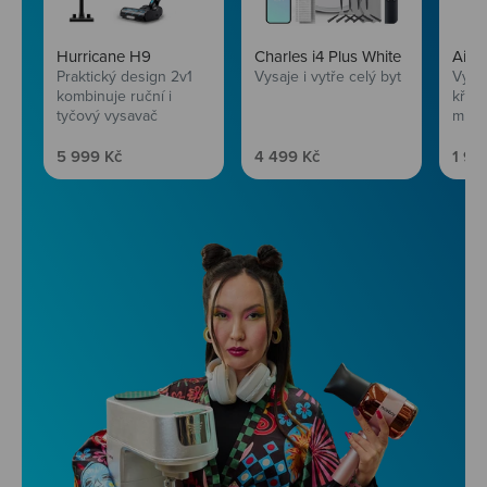
Hurricane H9
Charles i4 Plus White
AirF
Praktický design 2v1
Vysaje i vytře celý byt
Vychu
kombinuje ruční i
křup
tyčový vysavač
mini
Prodejní cena
Prodejní cena
Prod
5 999 Kč
4 499 Kč
1 99