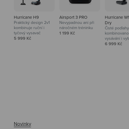
Hurricane H9
Airsport 3 PRO
Hurricane W
Praktický design 2v1
Nevypadnou ani při
Dry
kombinuje ruční i
náročném tréninku
Čisté podlahy
Prodejní cena
tyčový vysavač
1 199 Kč
kombinovanou
Prodejní cena
5 999 Kč
vysávání i vyt
Prodejní ce
6 999 Kč
Ahoj tady Niceboy