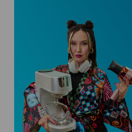
Niceboy ONE Ultra
Hlídá ti zdraví, spánek i pohyb a ještě
k tomu platí.