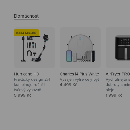
BESTSELLER
Hurricane H9
Charles i4 Plus White
AirFryer PRO
Praktický design 2v1
Vysaje i vytře celý byt
Vychutnejte s
Audio
Prodejní cena
kombinuje ruční i
4 499 Kč
dobroty s mi
tyčový vysavač
oleje
Niceboy sluchátka a repráky ti
Prodejní cena
Prodejní ce
5 999 Kč
1 999 Kč
padnou do noty.
Prozkoumat