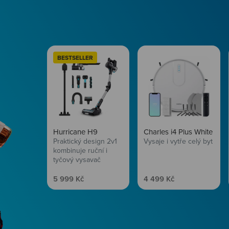
BESTSELLER
Hurricane H9
Charles i4 Plus White
Praktický design 2v1
Vysaje i vytře celý byt
kombinuje ruční i
tyčový vysavač
Prodejní cena
Prodejní cena
5 999 Kč
4 499 Kč
Péče o vlasy
Zbraň, co dodá tvým 
vítr? Péče o vlasy od