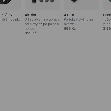
TX GPS
AirTrim
AirSilk
Hurr
hytré hodinky
S 1 strojkem se upravíš
Perfektní styling za
Tyčov
 cena
od hlavy až po palce u
okamžik
v je
Prodejní cena
Prod
nohou
699 Kč
3 99
Prodejní cena
899 Kč