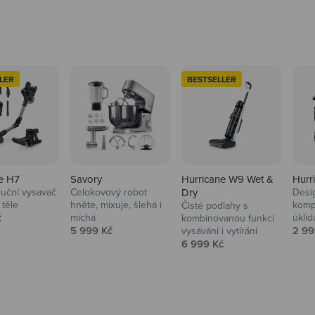
LER
BESTSELLER
e H7
Savory
Hurricane W9 Wet &
Hurr
ruční vysavač
Celokovový robot
Dry
Desi
 těle
hněte, mixuje, šlehá i
komp
Čisté podlahy s
 cena
č
míchá
úklid
kuchyně i
kombinovanou funkcí
Prodejní cena
Prod
5 999 Kč
2 99
vysávání i vytírání
Prodejní cena
6 999 Kč