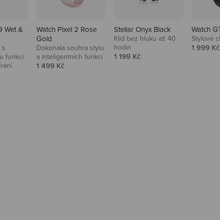
9 Wet &
Watch Pixel 2 Rose
Stellar Onyx Black
Watch G
Gold
Klid bez hluku až 40
Stylové c
Prodejní
hodin
1 999 Kč
 s
Dokonalá souhra stylu
Prodejní cena
1 199 Kč
 funkcí
a inteligentních funkcí
Prodejní cena
írání
1 499 Kč
na