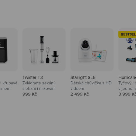
BESTSEL
Twister T3
Starlight SL5
Hurrican
i křupavé
Zvládnete sekání,
Dětská chůvička s HD
Tyčový i 
Domácnost
nimem
šlehání i mixování
videem
v jednom
Prodejní cena
Prodejní cena
Prodejní
999 Kč
2 499 Kč
3 999 K
Vysavače, parťáci do 
na
beauty péče.
Prozkoumat