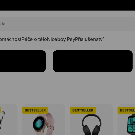
AKČNÍ SETY
náš happy
Oblíbené produkty teď
oduktů ve
najdeš v setu za lepší
kačky
omácnost
Péče o tělo
Niceboy Pay
Příslušenství
Koupit
BESTSELLER
BESTSELLER
BESTSEL