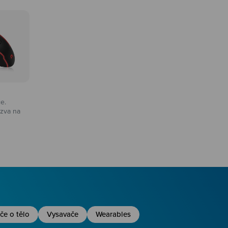
ce.
zva na
na
če o tělo
Vysavače
Wearables