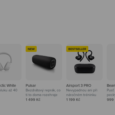
NEW
BESTSELLER
rctic White
Pulsar
Airsport 3 PRO
Bean
hluku až 40
Bezdrátový reprák, co
Nevypadnou ani při
Pusť 
ti to doma rozehraje
náročném tréninku
peck
 cena
Prodejní cena
Prodejní cena
Prod
1 499 Kč
1 199 Kč
999 