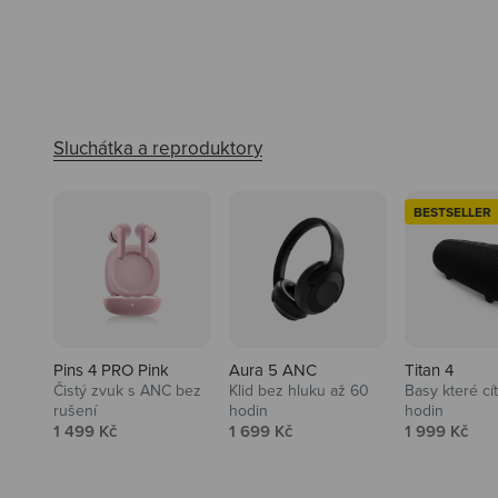
BESTSELLER
Pins 4 PRO Pink
Aura 5 ANC
Titan 4
Čistý zvuk s ANC bez
Klid bez hluku až 60
Basy které cí
rušení
hodin
hodin
Prodejní cena
Prodejní cena
Prodejní ce
1 499 Kč
1 699 Kč
1 999 Kč