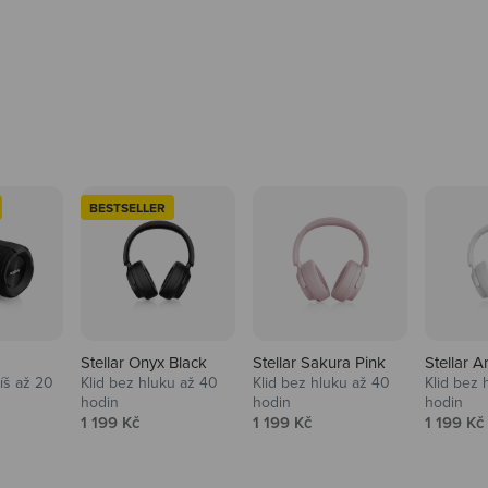
BESTSELLER
Stellar Onyx Black
Stellar Sakura Pink
Stellar A
tíš až 20
Klid bez hluku až 40
Klid bez hluku až 40
Klid bez 
hodin
hodin
hodin
na
Prodejní cena
Prodejní cena
Prodejní
1 199 Kč
1 199 Kč
1 199 Kč