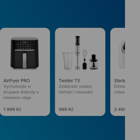
AirFryer PRO
Twister T3
Starlight SL
Vychutnejte si
Zvládnete sekání,
Dětská chůvi
křupavé dobroty s
šlehání i mixování
videem
minimem oleje
Prodejní cena
Prodejní cena
Prodejní ce
1 999 Kč
999 Kč
2 499 Kč
vlasům svěží
 Niceboye.