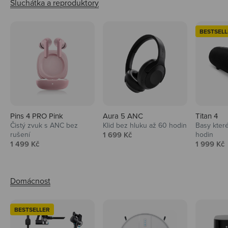
BESTSELL
Pins 4 PRO Pink
Aura 5 ANC
Titan 4
Čistý zvuk s ANC bez
Klid bez hluku až 60 hodin
Basy které
Prodejní cena
rušení
1 699 Kč
hodin
Prodejní cena
Prodejní 
1 499 Kč
1 999 Kč
BESTSELLER