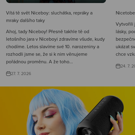
Vítá tě svět Niceboy: sluchátka, repráky a
Nicetobep
mraky dalšího taky
Vytvořili
Ahoj, tady Niceboy! Přesně takhle tě od
lásky, po
letošního jara v Niceboyi zdravíme všude, kudy
bezpečné
chodíme. Letos slavíme své 10. narozeniny a
ukázat s
rozhodli jsme se, že si k nim věnujeme
chce vzká
pořádnou proměnu. A že toho...
24. 7. 
27. 7. 2026