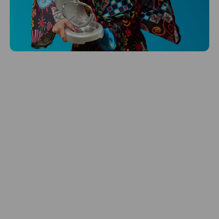
Niceboy ONE Ultra
Hlídá ti zdraví, spánek i pohyb a ještě k
tomu platí.
Prozkoumat
Péče o vlasy
Zbraň, co dodá tvým vlasům svěží vítr?
Péče o vlasy od Niceboye.