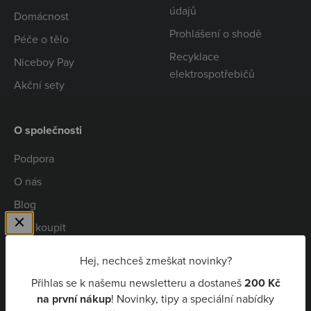
údajů
Domácnost
Prohlášení o shodě
Péče o tělo
Recyklace
Niceboy Pay
elektrospotřebičů
Akční sety
O společnosti
Podpora
O nás
Blog
Kde koupit
Spolupráce
Hej, nechceš zmeškat novinky?
Kariéra
Přihlas se k našemu newsletteru a dostaneš
200 Kč
Niceboy Pay
na první nákup
! Novinky, tipy a speciální nabídky