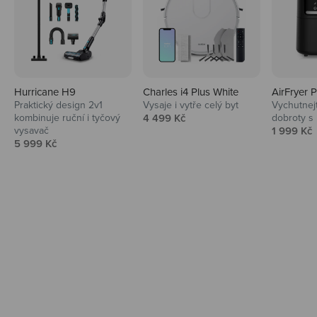
Hurricane H9
Charles i4 Plus White
AirFryer 
Audio
Praktický design 2v1
Vysaje i vytře celý byt
Vychutnej
Prodejní cena
kombinuje ruční i tyčový
4 499 Kč
dobroty s
Niceboy sluchátka a repráky ti padnou
Prodejní 
vysavač
1 999 Kč
do noty.
Prodejní cena
5 999 Kč
Prozkoumat