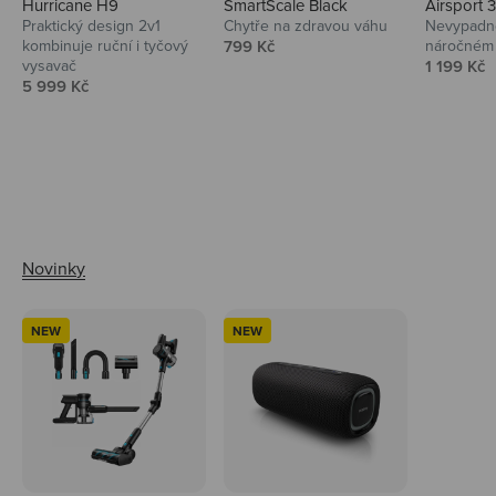
Hurricane H9
SmartScale Black
Airsport 
Praktický design 2v1
Chytře na zdravou váhu
Nevypadno
Prodejní cena
kombinuje ruční i tyčový
799 Kč
náročném 
Prodejní 
vysavač
1 199 Kč
Prodejní cena
5 999 Kč
Ahoj tady Niceboy
NEW
NEW