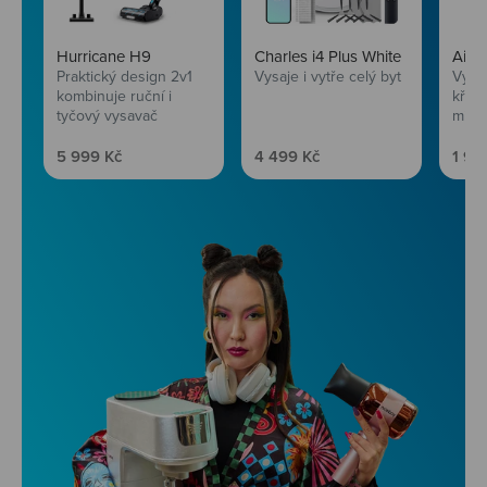
Hurricane H9
Charles i4 Plus White
AirF
Praktický design 2v1
Vysaje i vytře celý byt
Vychu
kombinuje ruční i
křup
tyčový vysavač
mini
Prodejní cena
Prodejní cena
Prod
5 999 Kč
4 499 Kč
1 99