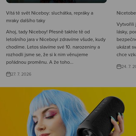
Vítá tě svět Niceboy: sluchátka, repráky a
Nicetobep
mraky dalšího taky
Vytvořili
Ahoj, tady Niceboy! Přesně takhle tě od
lásky, po
letošního jara v Niceboyi zdravíme všude, kudy
bezpečné
chodíme. Letos slavíme své 10. narozeniny a
ukázat s
rozhodli jsme se, že si k nim věnujeme
chce vzká
pořádnou proměnu. A že toho...
24. 7. 
27. 7. 2026