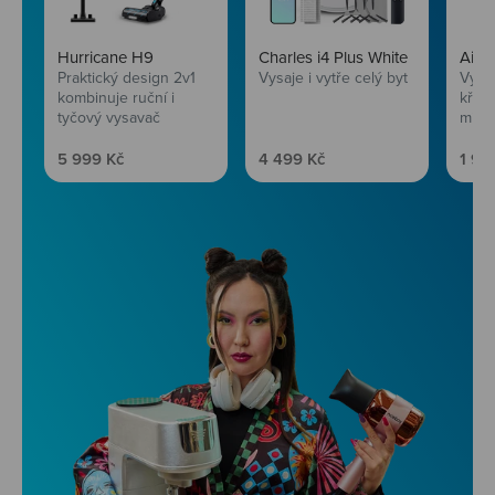
Hurricane H9
Charles i4 Plus White
AirF
Praktický design 2v1
Vysaje i vytře celý byt
Vychu
kombinuje ruční i
křup
tyčový vysavač
mini
Prodejní cena
Prodejní cena
Prod
5 999 Kč
4 499 Kč
1 99