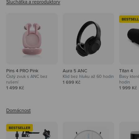
BESTSELL
Pins 4 PRO Pink
Aura 5 ANC
Titan 4
Čistý zvuk s ANC bez
Klid bez hluku až 60 hodin
Basy které
Prodejní cena
rušení
1 699 Kč
hodin
Prodejní cena
Prodejní 
1 499 Kč
1 999 Kč
BESTSELLER