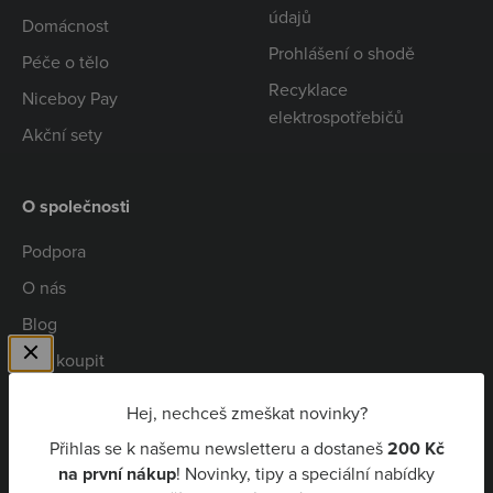
údajů
Domácnost
Prohlášení o shodě
Péče o tělo
Recyklace
Niceboy Pay
elektrospotřebičů
Akční sety
O společnosti
Podpora
O nás
Blog
Kde koupit
Spolupráce
Hej, nechceš zmeškat novinky?
Kariéra
Přihlas se k našemu newsletteru a dostaneš
200 Kč
Niceboy Pay
na první nákup
! Novinky, tipy a speciální nabídky