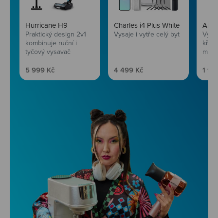
Hurricane H9
Charles i4 Plus White
AirF
Praktický design 2v1
Vysaje i vytře celý byt
Vychu
kombinuje ruční i
křup
tyčový vysavač
mini
Prodejní cena
Prodejní cena
Prod
5 999 Kč
4 499 Kč
1 99