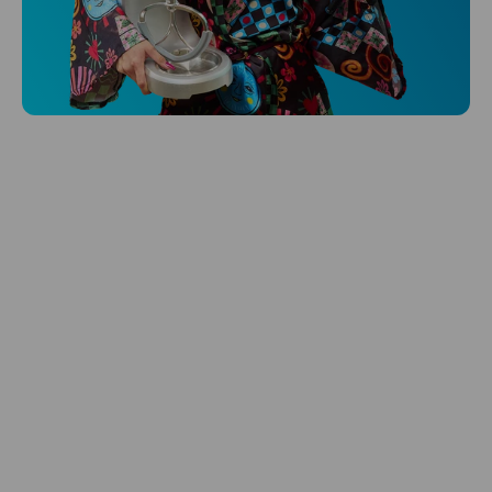
Niceboy ONE Ultra
Hlídá ti zdraví, spánek i pohyb a ještě k
tomu platí.
Prozkoumat
Péče o vlasy
Zbraň, co dodá tvým vlasům svěží vítr?
Péče o vlasy od Niceboye.