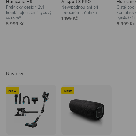
Hurricane H9
Airsport 3 PRO
Hurrican
Praktický design 2v1
Nevypadnou ani při
Čisté podl
kombinuje ruční i tyčový
náročném tréninku
kombinova
Prodejní cena
vysavač
1 199 Kč
vysávání i 
Prodejní cena
Prodejní 
5 999 Kč
6 999 Kč
Ahoj tady Niceboy
NEW
NEW