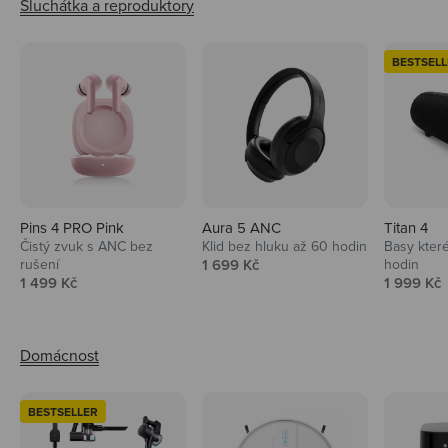
BESTSELL
Pins 4 PRO Pink
Aura 5 ANC
Titan 4
Čistý zvuk s ANC bez
Klid bez hluku až 60 hodin
Basy které
Prodejní cena
rušení
1 699 Kč
hodin
Prodejní cena
Prodejní 
1 499 Kč
1 999 Kč
BESTSELLER