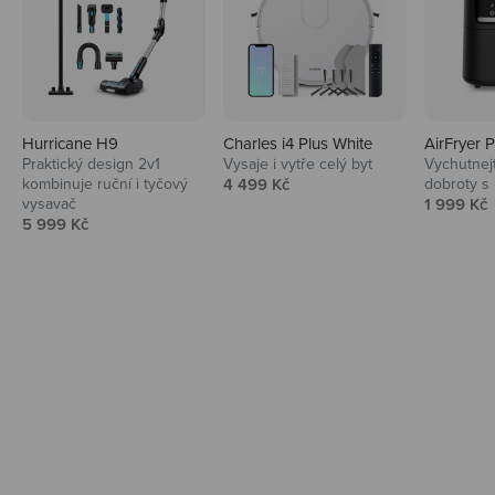
Hurricane H9
Charles i4 Plus White
AirFryer 
Audio
Praktický design 2v1
Vysaje i vytře celý byt
Vychutnej
Prodejní cena
kombinuje ruční i tyčový
4 499 Kč
dobroty s
Niceboy sluchátka a repráky ti padnou
Prodejní 
vysavač
1 999 Kč
do noty.
Prodejní cena
5 999 Kč
Prozkoumat