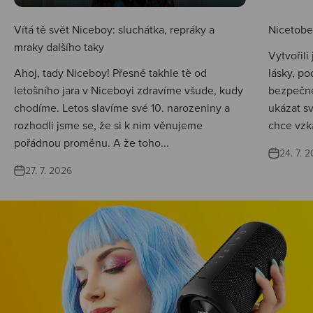
Vítá tě svět Niceboy: sluchátka, repráky a
Nicetobep
mraky dalšího taky
Vytvořili
Ahoj, tady Niceboy! Přesně takhle tě od
lásky, po
letošního jara v Niceboyi zdravíme všude, kudy
bezpečné
chodíme. Letos slavíme své 10. narozeniny a
ukázat s
rozhodli jsme se, že si k nim věnujeme
chce vzká
pořádnou proměnu. A že toho...
24. 7. 
27. 7. 2026