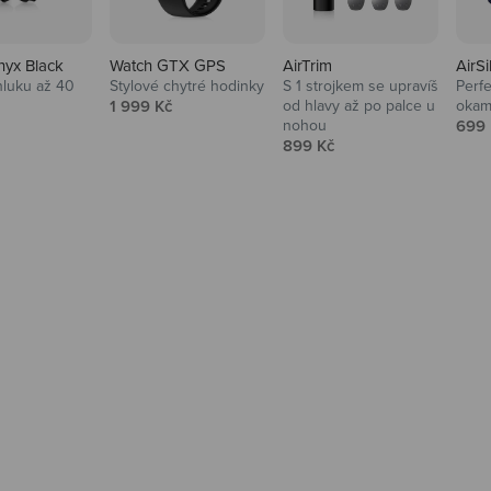
nyx Black
Watch GTX GPS
AirTrim
AirSi
hluku až 40
Stylové chytré hodinky
S 1 strojkem se upravíš
Perfe
Prodejní cena
1 999 Kč
od hlavy až po palce u
okam
 cena
Prod
nohou
699 
Prodejní cena
899 Kč