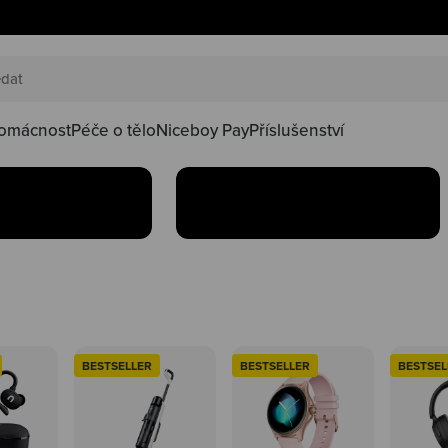
AKČNÍ SETY
náš happy
Oblíbené produkty teď
oduktů ve
najdeš v setu za lepší
kačky
omácnost
Péče o tělo
Niceboy Pay
Příslušenství
Koupit
BESTSELLER
BESTSELLER
BESTSEL