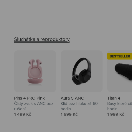
BESTSELLER
Pins 4 PRO Pink
Aura 5 ANC
Titan 4
Čistý zvuk s ANC bez
Klid bez hluku až 60
Basy které cí
rušení
hodin
hodin
Prodejní cena
Prodejní cena
Prodejní ce
1 499 Kč
1 699 Kč
1 999 Kč