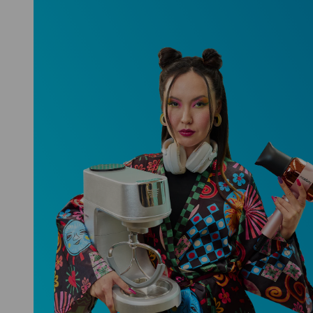
Niceboy ONE Ultra
Hlídá ti zdraví, spánek i pohyb a ještě
k tomu platí.