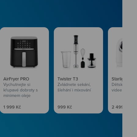
AirFryer PRO
Twister T3
Starlight SL
Vychutnejte si
Zvládnete sekání,
Dětská chůvi
křupavé dobroty s
šlehání i mixování
videem
minimem oleje
Prodejní cena
Prodejní cena
Prodejní ce
1 999 Kč
999 Kč
2 499 Kč
vlasům svěží
 Niceboye.