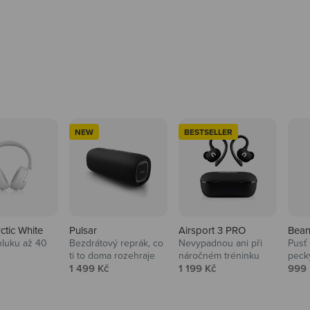
NEW
BESTSELLER
rctic White
Pulsar
Airsport 3 PRO
Bean
hluku až 40
Bezdrátový reprák, co
Nevypadnou ani při
Pusť 
ti to doma rozehraje
náročném tréninku
peck
 cena
Prodejní cena
Prodejní cena
Prod
1 499 Kč
1 199 Kč
999 