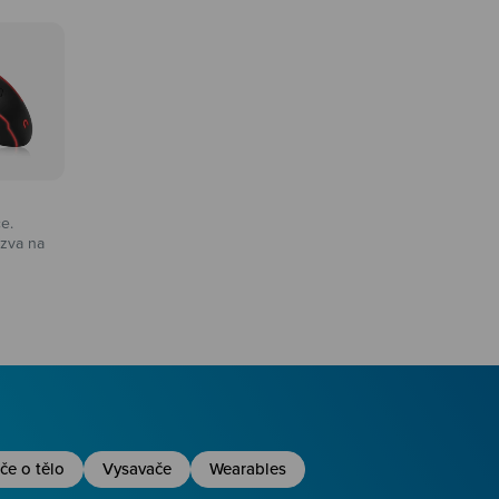
ce.
zva na
na
če o tělo
Vysavače
Wearables