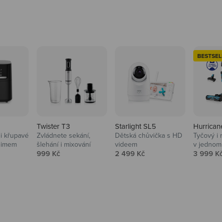
BESTSEL
Twister T3
Starlight SL5
Hurrican
i křupavé
Zvládnete sekání,
Dětská chůvička s HD
Tyčový i 
Domácnost
nimem
šlehání i mixování
videem
v jednom
Prodejní cena
Prodejní cena
Prodejní
999 Kč
2 499 Kč
3 999 K
Vysavače, parťáci do 
na
beauty péče.
Prozkoumat