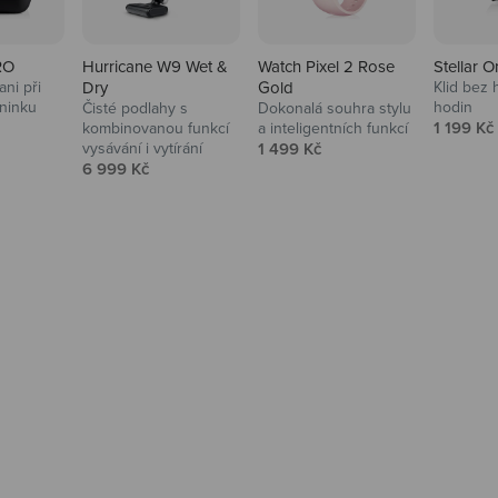
RO
Hurricane W9 Wet &
Watch Pixel 2 Rose
Stellar O
ni při
Dry
Gold
Klid bez 
ninku
hodin
Čisté podlahy s
Dokonalá souhra stylu
na
Prodejní
1 199 Kč
kombinovanou funkcí
a inteligentních funkcí
Prodejní cena
vysávání i vytírání
1 499 Kč
Prodejní cena
6 999 Kč