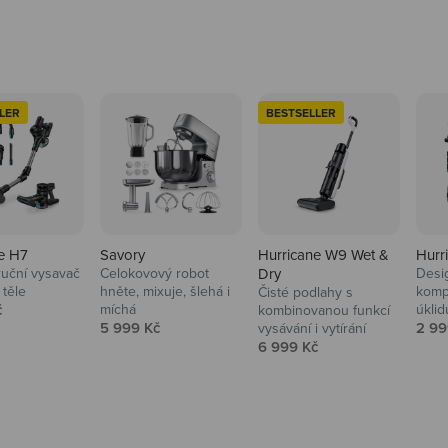
LER
BESTSELLER
e H7
Savory
Hurricane W9 Wet &
Hurr
ruční vysavač
Celokovový robot
Dry
Desi
 těle
hněte, mixuje, šlehá i
komp
Čisté podlahy s
 cena
č
míchá
úklid
kuchyně i
kombinovanou funkcí
Prodejní cena
Prod
5 999 Kč
2 99
vysávání i vytírání
Prodejní cena
6 999 Kč