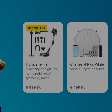
BESTSELLER
Hurricane H9
Charles i4 Plus White
Praktický design 2v1
Vysaje i vytře celý byt
kombinuje ruční i
tyčový vysavač
Prodejní cena
Prodejní cena
5 999 Kč
4 499 Kč
Péče o vlasy
Zbraň, co dodá tvým 
vítr? Péče o vlasy od