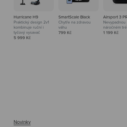
Hurricane H9
SmartScale Black
Airsport 3 P
Praktický design 2v1
Chytře na zdravou
Nevypadnou a
kombinuje ruční i
váhu
náročném tré
Prodejní cena
Prodejní ce
tyčový vysavač
799 Kč
1 199 Kč
Prodejní cena
5 999 Kč
Ahoj tady Niceboy