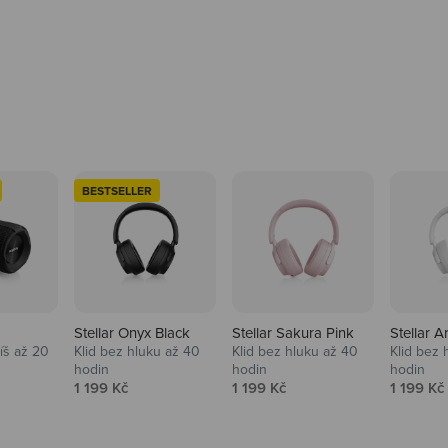
BESTSELLER
Stellar Onyx Black
Stellar Sakura Pink
Stellar A
tíš až 20
Klid bez hluku až 40
Klid bez hluku až 40
Klid bez 
hodin
hodin
hodin
na
Prodejní cena
Prodejní cena
Prodejní
1 199 Kč
1 199 Kč
1 199 Kč