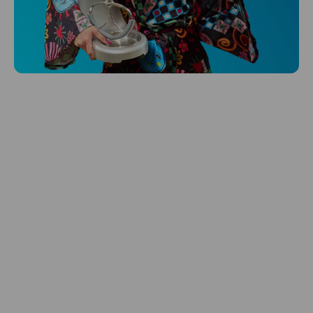
Niceboy ONE Ultra
Hlídá ti zdraví, spánek i pohyb a ještě k
tomu platí.
Prozkoumat
Péče o vlasy
Zbraň, co dodá tvým vlasům svěží vítr?
Péče o vlasy od Niceboye.