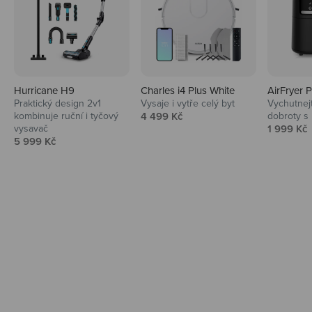
Hurricane H9
Charles i4 Plus White
AirFryer 
Audio
Praktický design 2v1
Vysaje i vytře celý byt
Vychutnej
Prodejní cena
kombinuje ruční i tyčový
4 499 Kč
dobroty s
Niceboy sluchátka a repráky ti padnou
Prodejní 
vysavač
1 999 Kč
do noty.
Prodejní cena
5 999 Kč
Prozkoumat