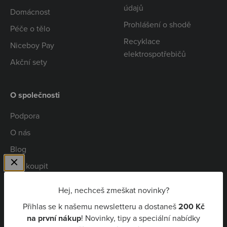
údajů
Domácnost
Prohlášení o shodě
Péče o tělo
Recyklace
Niceboy Pay
elektrospotřebičů
Akční sety
O společnosti
Podpora
O nás
Blog
Kde koupit
Spolupráce
Hej, nechceš zmeškat novinky?
Kariéra
Přihlas se k našemu newsletteru a dostaneš
200 Kč
Niceboy Pay
na první nákup
! Novinky, tipy a speciální nabídky