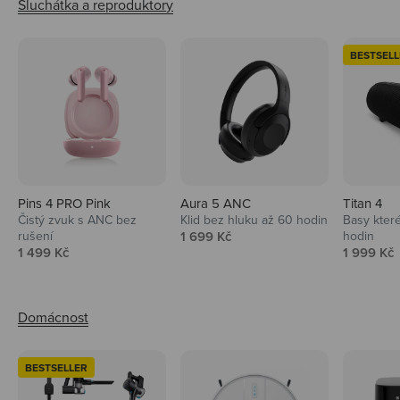
BESTSELL
Pins 4 PRO Pink
Aura 5 ANC
Titan 4
Čistý zvuk s ANC bez
Klid bez hluku až 60 hodin
Basy které
Prodejní cena
rušení
1 699 Kč
hodin
Prodejní cena
Prodejní 
1 499 Kč
1 999 Kč
BESTSELLER