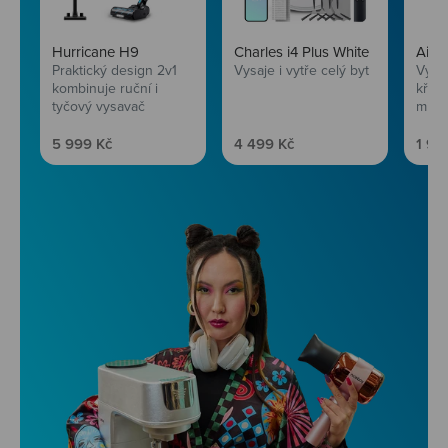
Hurricane H9
Charles i4 Plus White
AirF
Praktický design 2v1
Vysaje i vytře celý byt
Vychu
kombinuje ruční i
křup
tyčový vysavač
mini
Prodejní cena
Prodejní cena
Prod
5 999 Kč
4 499 Kč
1 99