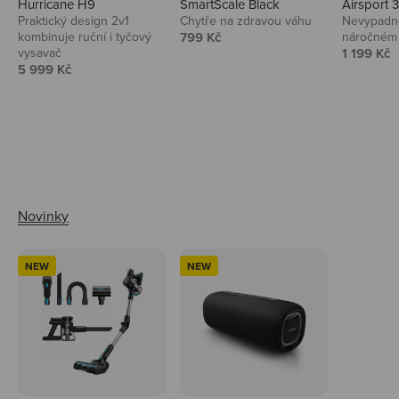
Hurricane H9
SmartScale Black
Airsport 
Praktický design 2v1
Chytře na zdravou váhu
Nevypadno
Prodejní cena
kombinuje ruční i tyčový
799 Kč
náročném 
Prodejní 
vysavač
1 199 Kč
Prodejní cena
5 999 Kč
Ahoj tady Niceboy
NEW
NEW