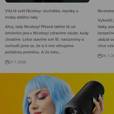
Vítá tě svět Niceboy: sluchátka, repráky a
Nicetobep
mraky dalšího taky
Vytvořili
Ahoj, tady Niceboy! Přesně takhle tě od
lásky, po
letošního jara v Niceboyi zdravíme všude, kudy
bezpečné
chodíme. Letos slavíme své 10. narozeniny a
ukázat s
rozhodli jsme se, že si k nim věnujeme
chce vzká
pořádnou proměnu. A že toho...
24. 7. 
27. 7. 2026