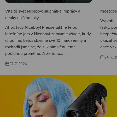
Vítá tě svět Niceboy: sluchátka, repráky a
Nicetobep
mraky dalšího taky
Vytvořili
Ahoj, tady Niceboy! Přesně takhle tě od
lásky, po
letošního jara v Niceboyi zdravíme všude, kudy
bezpečné
chodíme. Letos slavíme své 10. narozeniny a
ukázat s
rozhodli jsme se, že si k nim věnujeme
chce vzká
pořádnou proměnu. A že toho...
24. 7. 
27. 7. 2026