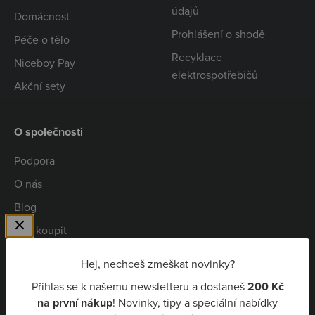
údajů
Domácnost
Prohlášení o shodě
Péče o tělo
Recyklace
Niceboy Pay
elektrospotřebičů
Akční sety
O společnosti
Podpora
O nás
Blog
Kde koupit
Spolupráce
Hej, nechceš zmeškat novinky?
Kariéra
Přihlas se k našemu newsletteru a dostaneš
200 Kč
Niceboy Pay
na první nákup
! Novinky, tipy a speciální nabídky