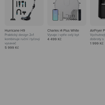
Hurricane H9
Charles i4 Plus White
AirFryer 
Audio
Praktický design 2v1
Vysaje i vytře celý byt
Vychutnej
Prodejní cena
kombinuje ruční i tyčový
4 499 Kč
dobroty s
Niceboy sluchátka a repráky ti padnou
Prodejní 
vysavač
1 999 Kč
do noty.
Prodejní cena
5 999 Kč
Prozkoumat