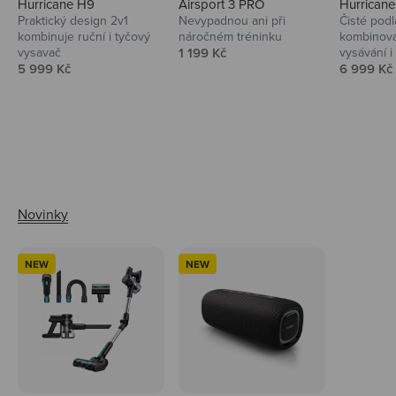
Hurricane H9
Airsport 3 PRO
Hurrican
Praktický design 2v1
Nevypadnou ani při
Čisté podl
kombinuje ruční i tyčový
náročném tréninku
kombinova
Prodejní cena
vysavač
1 199 Kč
vysávání i 
Prodejní cena
Prodejní 
5 999 Kč
6 999 Kč
Ahoj tady Niceboy
NEW
NEW