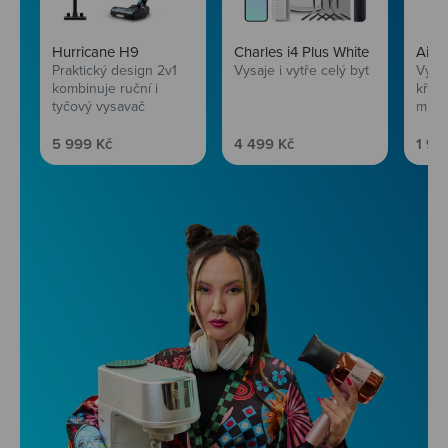
Hurricane H9
Charles i4 Plus White
AirF
Praktický design 2v1
Vysaje i vytře celý byt
Vychu
kombinuje ruční i
křup
tyčový vysavač
mini
Prodejní cena
Prodejní cena
Prod
5 999 Kč
4 499 Kč
1 99