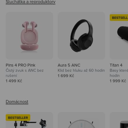
BESTSELL
Pins 4 PRO Pink
Aura 5 ANC
Titan 4
Čistý zvuk s ANC bez
Klid bez hluku až 60 hodin
Basy které
Prodejní cena
rušení
1 699 Kč
hodin
Prodejní cena
Prodejní 
1 499 Kč
1 999 Kč
BESTSELLER