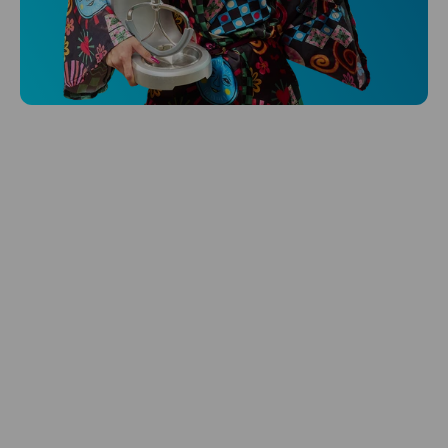
Niceboy ONE Ultra
Hlídá ti zdraví, spánek i pohyb a ještě k
tomu platí.
Prozkoumat
Péče o vlasy
Zbraň, co dodá tvým vlasům svěží vítr?
Péče o vlasy od Niceboye.