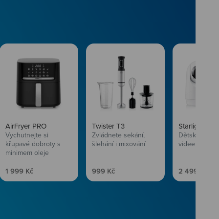
AirFryer PRO
Twister T3
Starlight SL
Vychutnejte si
Zvládnete sekání,
Dětská chůvi
křupavé dobroty s
šlehání i mixování
videem
minimem oleje
Prodejní cena
Prodejní cena
Prodejní ce
1 999 Kč
999 Kč
2 499 Kč
vlasům svěží
 Niceboye.