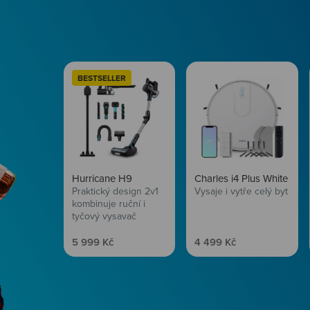
BESTSELLER
Hurricane H9
Charles i4 Plus White
Praktický design 2v1
Vysaje i vytře celý byt
kombinuje ruční i
tyčový vysavač
Prodejní cena
Prodejní cena
5 999 Kč
4 499 Kč
Péče o vlasy
Zbraň, co dodá tvým 
vítr? Péče o vlasy od