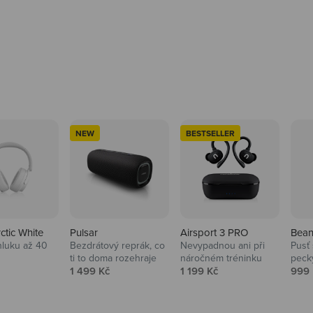
NEW
BESTSELLER
rctic White
Pulsar
Airsport 3 PRO
Bean
hluku až 40
Bezdrátový reprák, co
Nevypadnou ani při
Pusť 
ti to doma rozehraje
náročném tréninku
peck
 cena
Prodejní cena
Prodejní cena
Prod
1 499 Kč
1 199 Kč
999 