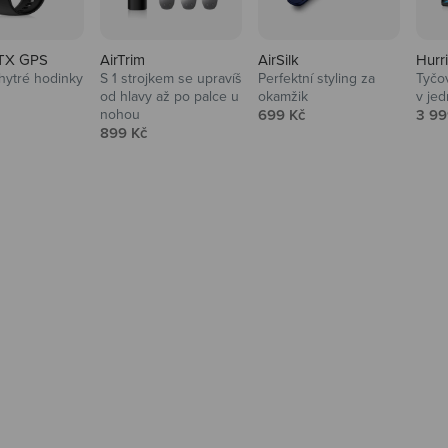
TX GPS
AirTrim
AirSilk
Hurr
hytré hodinky
S 1 strojkem se upravíš
Perfektní styling za
Tyčov
 cena
od hlavy až po palce u
okamžik
v je
Prodejní cena
Prod
nohou
699 Kč
3 99
Prodejní cena
899 Kč