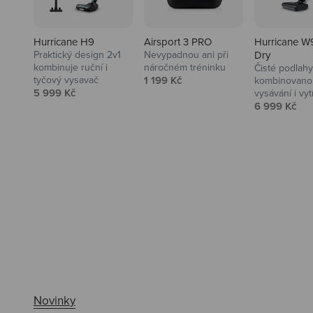
Hurricane H9
Airsport 3 PRO
Hurricane W
Praktický design 2v1
Nevypadnou ani při
Dry
kombinuje ruční i
náročném tréninku
Čisté podlahy
Prodejní cena
tyčový vysavač
1 199 Kč
kombinovanou
Prodejní cena
5 999 Kč
vysávání i vyt
Prodejní ce
6 999 Kč
Ahoj tady Niceboy