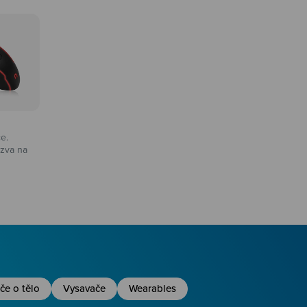
ce.
zva na
na
če o tělo
Vysavače
Wearables