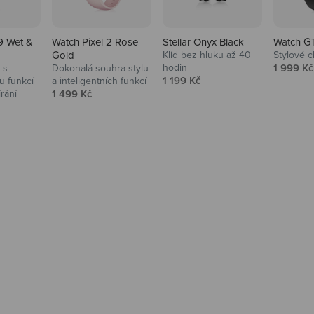
9 Wet &
Watch Pixel 2 Rose
Stellar Onyx Black
Watch G
Gold
Klid bez hluku až 40
Stylové c
Prodejní
hodin
1 999 Kč
 s
Dokonalá souhra stylu
Prodejní cena
1 199 Kč
 funkcí
a inteligentních funkcí
Prodejní cena
írání
1 499 Kč
na