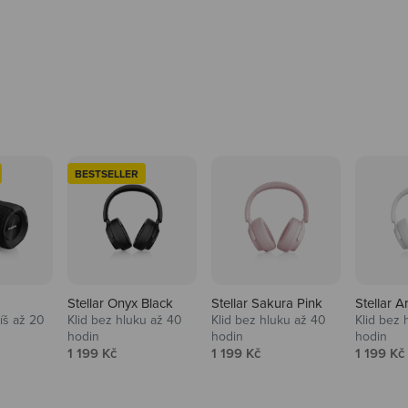
BESTSELLER
Stellar Onyx Black
Stellar Sakura Pink
Stellar A
tíš až 20
Klid bez hluku až 40
Klid bez hluku až 40
Klid bez 
hodin
hodin
hodin
na
Prodejní cena
Prodejní cena
Prodejní
1 199 Kč
1 199 Kč
1 199 Kč