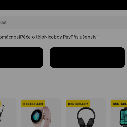
AKČNÍ SETY
náš happy
Oblíbené produkty teď
oduktů ve
najdeš v setu za lepší
kačky
omácnost
Péče o tělo
Niceboy Pay
Příslušenství
Koupit
BESTSELLER
BESTSELLER
BESTSEL