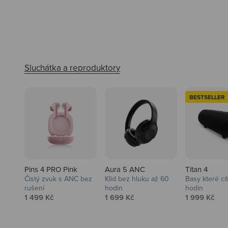
BESTSELLER
Pins 4 PRO Pink
Aura 5 ANC
Titan 4
Čistý zvuk s ANC bez
Klid bez hluku až 60
Basy které cí
rušení
hodin
hodin
Prodejní cena
Prodejní cena
Prodejní ce
1 499 Kč
1 699 Kč
1 999 Kč