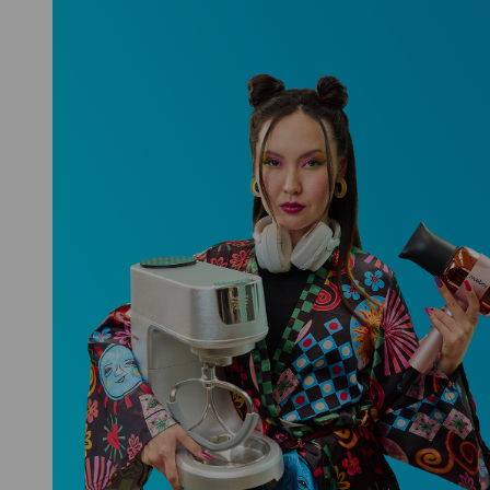
Niceboy ONE Ultra
Hlídá ti zdraví, spánek i pohyb a ještě
k tomu platí.