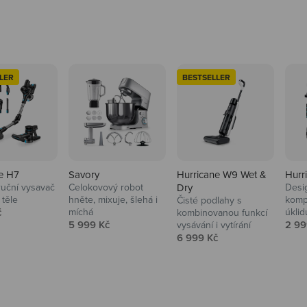
LER
BESTSELLER
e H7
Savory
Hurricane W9 Wet &
Hurr
ruční vysavač
Celokovový robot
Dry
Desi
 těle
hněte, mixuje, šlehá i
komp
Čisté podlahy s
 cena
č
míchá
úklid
kuchyně i
kombinovanou funkcí
Prodejní cena
Prod
5 999 Kč
2 99
vysávání i vytírání
Prodejní cena
6 999 Kč