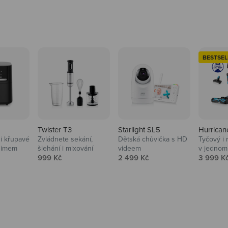
BESTSEL
Twister T3
Starlight SL5
Hurrican
i křupavé
Zvládnete sekání,
Dětská chůvička s HD
Tyčový i 
Domácnost
nimem
šlehání i mixování
videem
v jednom
Prodejní cena
Prodejní cena
Prodejní
999 Kč
2 499 Kč
3 999 K
Vysavače, parťáci do 
na
beauty péče.
Prozkoumat