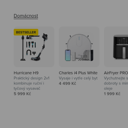
BESTSELLER
Hurricane H9
Charles i4 Plus White
AirFryer PRO
Praktický design 2v1
Vysaje i vytře celý byt
Vychutnejte s
Audio
Prodejní cena
kombinuje ruční i
4 499 Kč
dobroty s mi
tyčový vysavač
oleje
Niceboy sluchátka a repráky ti
Prodejní cena
Prodejní ce
5 999 Kč
1 999 Kč
padnou do noty.
Prozkoumat