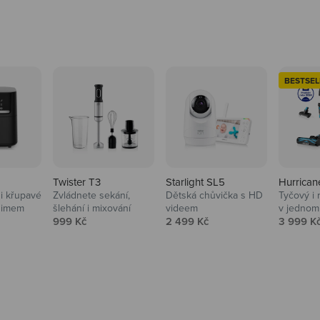
BESTSEL
Twister T3
Starlight SL5
Hurrican
i křupavé
Zvládnete sekání,
Dětská chůvička s HD
Tyčový i 
Domácnost
nimem
šlehání i mixování
videem
v jednom
Prodejní cena
Prodejní cena
Prodejní
999 Kč
2 499 Kč
3 999 K
Vysavače, parťáci do 
na
beauty péče.
Prozkoumat