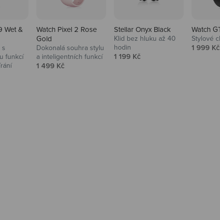
9 Wet &
Watch Pixel 2 Rose
Stellar Onyx Black
Watch G
Gold
Klid bez hluku až 40
Stylové c
Prodejní
hodin
1 999 Kč
 s
Dokonalá souhra stylu
Prodejní cena
1 199 Kč
 funkcí
a inteligentních funkcí
Prodejní cena
írání
1 499 Kč
na