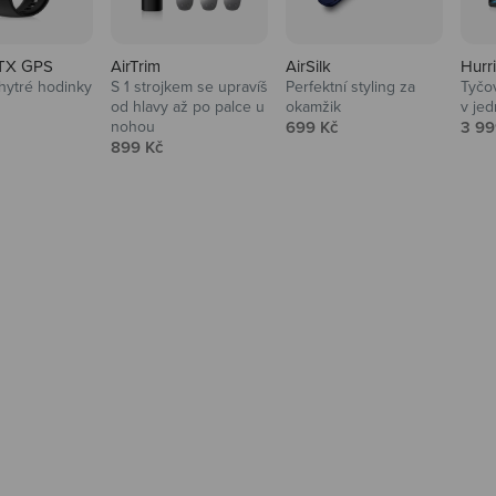
TX GPS
AirTrim
AirSilk
Hurr
hytré hodinky
S 1 strojkem se upravíš
Perfektní styling za
Tyčov
 cena
od hlavy až po palce u
okamžik
v je
Prodejní cena
Prod
nohou
699 Kč
3 99
Prodejní cena
899 Kč