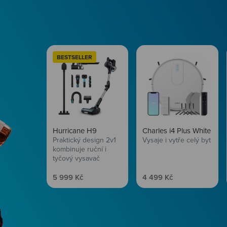
BESTSELLER
Hurricane H9
Charles i4 Plus White
Praktický design 2v1
Vysaje i vytře celý byt
kombinuje ruční i
tyčový vysavač
Prodejní cena
Prodejní cena
5 999 Kč
4 499 Kč
Péče o vlasy
Zbraň, co dodá tvým 
vítr? Péče o vlasy od