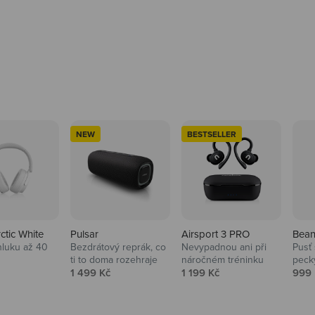
NEW
BESTSELLER
rctic White
Pulsar
Airsport 3 PRO
Bean
hluku až 40
Bezdrátový reprák, co
Nevypadnou ani při
Pusť 
ti to doma rozehraje
náročném tréninku
peck
 cena
Prodejní cena
Prodejní cena
Prod
1 499 Kč
1 199 Kč
999 