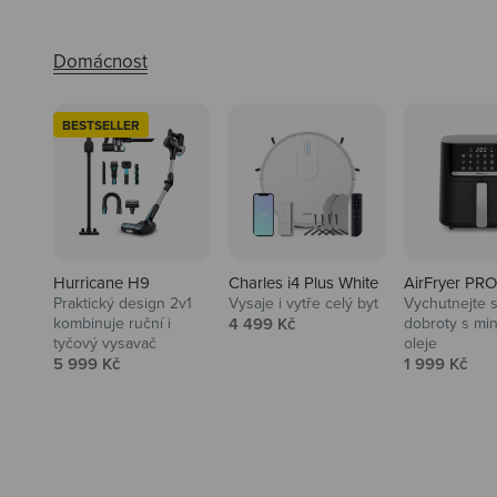
BESTSELLER
Hurricane H9
Charles i4 Plus White
AirFryer PRO
Praktický design 2v1
Vysaje i vytře celý byt
Vychutnejte s
Audio
Prodejní cena
kombinuje ruční i
4 499 Kč
dobroty s mi
tyčový vysavač
oleje
Niceboy sluchátka a repráky ti
Prodejní cena
Prodejní ce
5 999 Kč
1 999 Kč
padnou do noty.
Prozkoumat