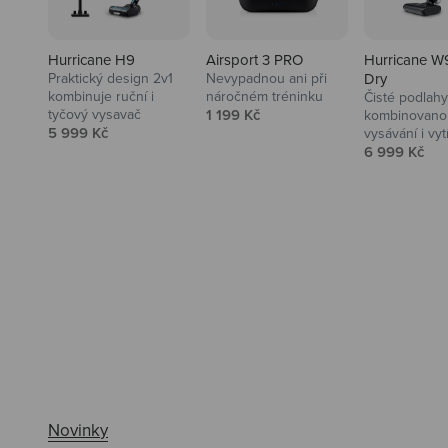
Hurricane H9
Airsport 3 PRO
Hurricane W
Praktický design 2v1
Nevypadnou ani při
Dry
kombinuje ruční i
náročném tréninku
Čisté podlahy
Prodejní cena
tyčový vysavač
1 199 Kč
kombinovanou
Prodejní cena
5 999 Kč
vysávání i vyt
Prodejní ce
6 999 Kč
Ahoj tady Niceboy