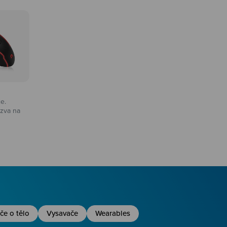
ce.
zva na
na
če o tělo
Vysavače
Wearables