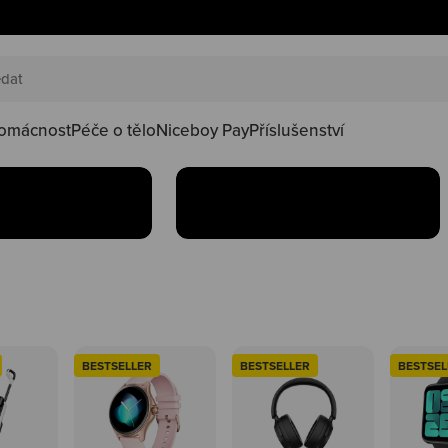
AKČNÍ SETY
náš happy
Oblíbené produkty teď
oduktů ve
najdeš v setu za lepší
kačky
omácnost
Péče o tělo
Niceboy Pay
Příslušenství
Koupit
BESTSELLER
BESTSELLER
BESTSEL