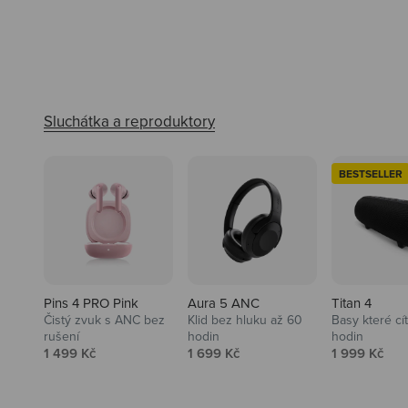
BESTSELLER
Pins 4 PRO Pink
Aura 5 ANC
Titan 4
Čistý zvuk s ANC bez
Klid bez hluku až 60
Basy které cí
rušení
hodin
hodin
Prodejní cena
Prodejní cena
Prodejní ce
1 499 Kč
1 699 Kč
1 999 Kč