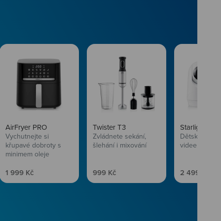
AirFryer PRO
Twister T3
Starlight SL
Vychutnejte si
Zvládnete sekání,
Dětská chůvi
křupavé dobroty s
šlehání i mixování
videem
minimem oleje
Prodejní cena
Prodejní cena
Prodejní ce
1 999 Kč
999 Kč
2 499 Kč
vlasům svěží
 Niceboye.