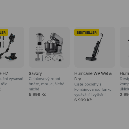
LER
BESTSELLER
e H7
Savory
Hurricane W9 Wet &
Hurr
ruční vysavač
Celokovový robot
Dry
Desi
 těle
hněte, mixuje, šlehá i
komp
Čisté podlahy s
 cena
č
míchá
úklid
kuchyně i
kombinovanou funkcí
Prodejní cena
Prod
5 999 Kč
2 99
vysávání i vytírání
Prodejní cena
6 999 Kč