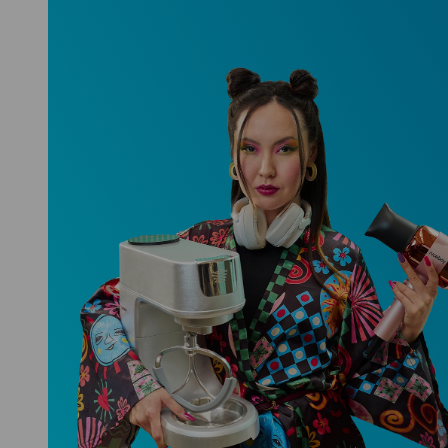
Niceboy ONE Ultra
Hlídá ti zdraví, spánek i pohyb a ještě
k tomu platí.