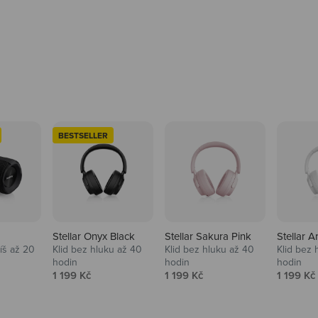
BESTSELLER
Stellar Onyx Black
Stellar Sakura Pink
Stellar A
tíš až 20
Klid bez hluku až 40
Klid bez hluku až 40
Klid bez 
hodin
hodin
hodin
na
Prodejní cena
Prodejní cena
Prodejní
1 199 Kč
1 199 Kč
1 199 Kč