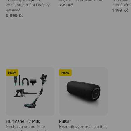
Prodejní cena
kombinuje ruční i tyčový
799 Kč
náročném 
Prodejní 
vysavač
1 199 Kč
Prodejní cena
5 999 Kč
Ahoj tady Niceboy
NEW
NEW
Hurricane H7 Plus
Pulsar
Nechá za sebou čisté
Bezdrátový reprák, co ti to