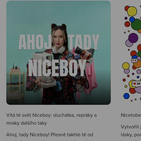
Vítá tě svět Niceboy: sluchátka, repráky a
Nicetobep
mraky dalšího taky
Vytvořili
Ahoj, tady Niceboy! Přesně takhle tě od
lásky, po