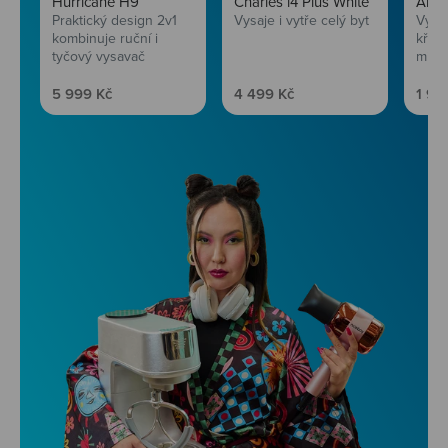
Hurricane H9
Charles i4 Plus White
AirF
Praktický design 2v1
Vysaje i vytře celý byt
Vychu
kombinuje ruční i
křup
tyčový vysavač
mini
Prodejní cena
Prodejní cena
Prod
5 999 Kč
4 499 Kč
1 99
Niceboy ONE Ultra