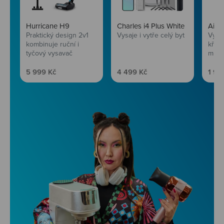
Hurricane H9
Charles i4 Plus White
AirF
Praktický design 2v1
Vysaje i vytře celý byt
Vychu
kombinuje ruční i
křup
tyčový vysavač
mini
Prodejní cena
Prodejní cena
Prod
5 999 Kč
4 499 Kč
1 99