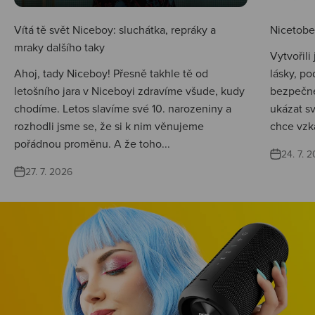
Vítá tě svět Niceboy: sluchátka, repráky a
Nicetobep
mraky dalšího taky
Vytvořili
Ahoj, tady Niceboy! Přesně takhle tě od
lásky, po
letošního jara v Niceboyi zdravíme všude, kudy
bezpečné
chodíme. Letos slavíme své 10. narozeniny a
ukázat s
rozhodli jsme se, že si k nim věnujeme
chce vzká
pořádnou proměnu. A že toho...
24. 7. 
27. 7. 2026