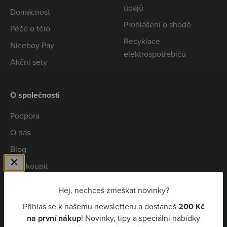
údajů
Domácnost
Prohlášení o shodě
Péče o tělo
Recyklace
Niceboy Pay
elektrospotřebičů
Akční sety
O společnosti
Podpora
O nás
Blog
Kde koupit
Spolupráce
Hej, nechceš zmeškat novinky?
Kariéra
Přihlas se k našemu newsletteru a dostaneš
200 Kč
Niceboy Pay
na první nákup
! Novinky, tipy a speciální nabídky