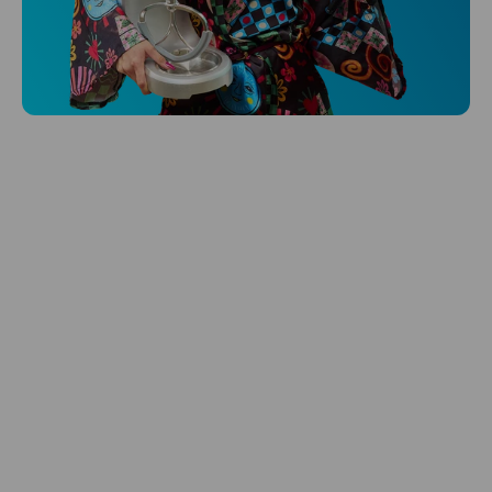
Niceboy ONE Ultra
Hlídá ti zdraví, spánek i pohyb a ještě k
tomu platí.
Prozkoumat
Péče o vlasy
Zbraň, co dodá tvým vlasům svěží vítr?
Péče o vlasy od Niceboye.