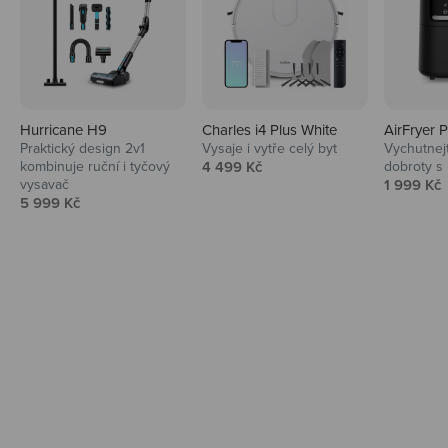
Hurricane H9
Charles i4 Plus White
AirFryer 
Audio
Praktický design 2v1
Vysaje i vytře celý byt
Vychutnej
Prodejní cena
kombinuje ruční i tyčový
4 499 Kč
dobroty s
Niceboy sluchátka a repráky ti padnou
Prodejní 
vysavač
1 999 Kč
do noty.
Prodejní cena
5 999 Kč
Prozkoumat