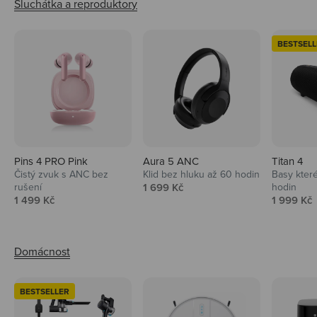
BESTSELL
Pins 4 PRO Pink
Aura 5 ANC
Titan 4
Čistý zvuk s ANC bez
Klid bez hluku až 60 hodin
Basy které
Prodejní cena
rušení
1 699 Kč
hodin
Prodejní cena
Prodejní 
1 499 Kč
1 999 Kč
BESTSELLER