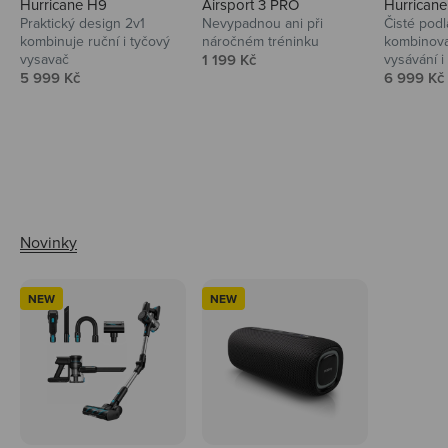
Hurricane H9
Airsport 3 PRO
Hurrican
Praktický design 2v1
Nevypadnou ani při
Čisté podl
kombinuje ruční i tyčový
náročném tréninku
kombinova
Prodejní cena
vysavač
1 199 Kč
vysávání i 
Prodejní cena
Prodejní 
5 999 Kč
6 999 Kč
Ahoj tady Niceboy
NEW
NEW