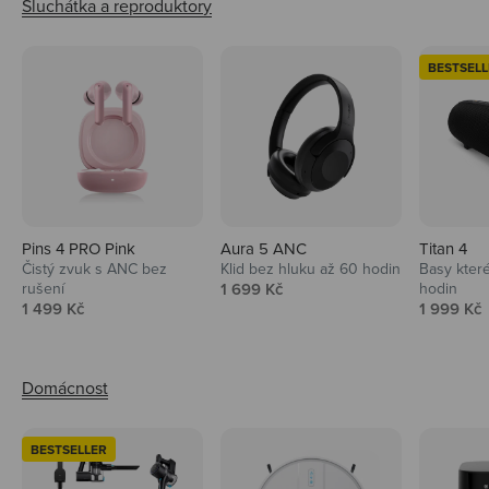
BESTSELL
Pins 4 PRO Pink
Aura 5 ANC
Titan 4
Čistý zvuk s ANC bez
Klid bez hluku až 60 hodin
Basy které
Prodejní cena
rušení
1 699 Kč
hodin
Prodejní cena
Prodejní 
1 499 Kč
1 999 Kč
BESTSELLER