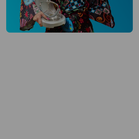
Niceboy ONE Ultra
Hlídá ti zdraví, spánek i pohyb a ještě k
tomu platí.
Prozkoumat
Péče o vlasy
Zbraň, co dodá tvým vlasům svěží vítr?
Péče o vlasy od Niceboye.