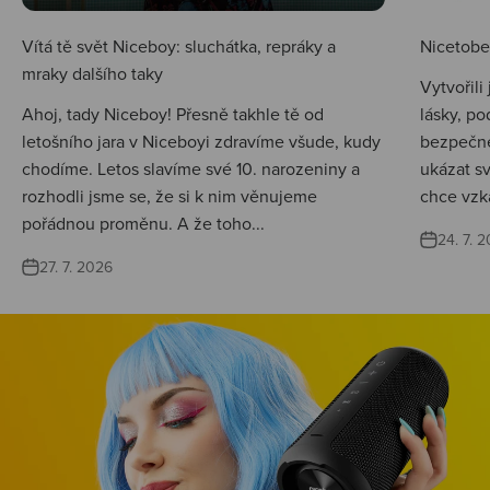
Vítá tě svět Niceboy: sluchátka, repráky a
Nicetobep
mraky dalšího taky
Vytvořili
Ahoj, tady Niceboy! Přesně takhle tě od
lásky, po
letošního jara v Niceboyi zdravíme všude, kudy
bezpečné
chodíme. Letos slavíme své 10. narozeniny a
ukázat s
rozhodli jsme se, že si k nim věnujeme
chce vzká
pořádnou proměnu. A že toho...
24. 7. 
27. 7. 2026