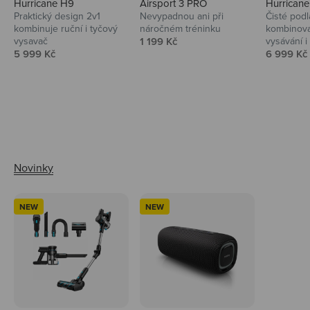
Hurricane H9
Airsport 3 PRO
Hurrican
Praktický design 2v1
Nevypadnou ani při
Čisté podl
kombinuje ruční i tyčový
náročném tréninku
kombinova
Prodejní cena
vysavač
1 199 Kč
vysávání i 
Prodejní cena
Prodejní 
5 999 Kč
6 999 Kč
Ahoj tady Niceboy
NEW
NEW