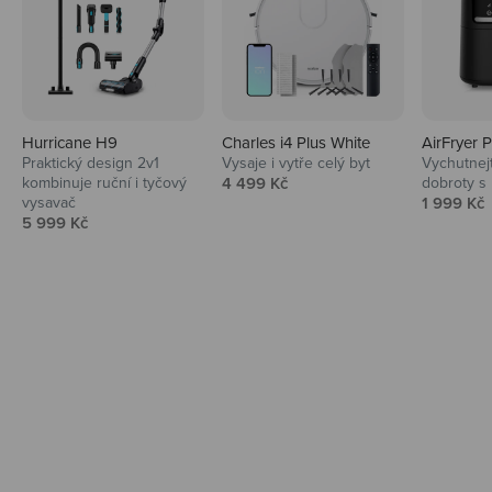
Hurricane H9
Charles i4 Plus White
AirFryer 
Audio
Praktický design 2v1
Vysaje i vytře celý byt
Vychutnej
Prodejní cena
kombinuje ruční i tyčový
4 499 Kč
dobroty s
Niceboy sluchátka a repráky ti padnou
Prodejní 
vysavač
1 999 Kč
do noty.
Prodejní cena
5 999 Kč
Prozkoumat