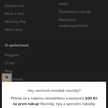
údajů
Domácnost
Prohlášení o shodě
Péče o tělo
Recyklace
Niceboy Pay
elektrospotřebičů
Akční sety
O společnosti
Podpora
O nás
Blog
Kde koupit
Spolupráce
Hej, nechceš zmeškat novinky?
Kariéra
Přihlas se k našemu newsletteru a dostaneš
200 Kč
Niceboy Pay
na první nákup
! Novinky, tipy a speciální nabídky