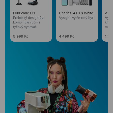
Hurricane H9
Charles i4 Plus White
AirF
Praktický design 2v1
Vysaje i vytře celý byt
Vychu
kombinuje ruční i
křup
tyčový vysavač
mini
Prodejní cena
Prodejní cena
Prod
5 999 Kč
4 499 Kč
1 99